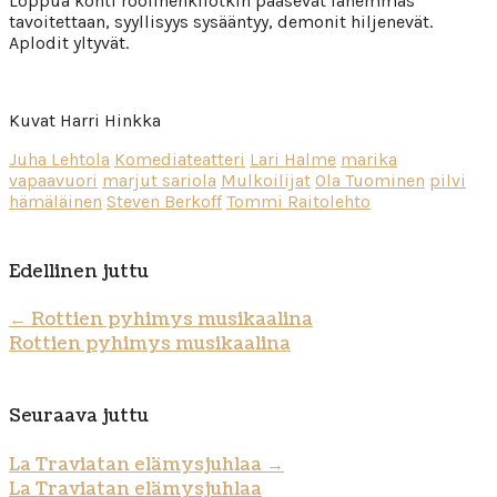
Loppua kohti roolihenkilötkin pääsevät lähemmäs
tavoitettaan, syyllisyys sysääntyy, demonit hiljenevät.
Aplodit yltyvät.
Kuvat Harri Hinkka
Juha Lehtola
Komediateatteri
Lari Halme
marika
vapaavuori
marjut sariola
Mulkoilijat
Ola Tuominen
pilvi
hämäläinen
Steven Berkoff
Tommi Raitolehto
Edellinen juttu
←
Rottien pyhimys musikaalina
Rottien pyhimys musikaalina
Seuraava juttu
La Traviatan elämysjuhlaa
→
La Traviatan elämysjuhlaa