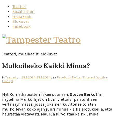
Teatteri
kesäteatteri
musikaali
Elokuvat
Facebook
Tampester
Teatro
Teatteri, musikaalit, elokuvat
Mulkoileeko Kaikki Minua?
in
Teatteri
on
28.2.2024
28.2.2024
Jaa
Facebook
Twitter
Pinterest
Google+
Email
0
Nyt Komediateatteri iskee suoneen.
Steven Berkoff
in
näytelmä Mulkoilijat on kuin viettäisi parituntisen
vertaisryhmässä, jossa jokainen kuvittelee toisten
mulkoilevan koko ajan juuri minua – sillä erotuksella, että
naurattaa vietävästi. Naurua kirvoittaa kaikki, mikä