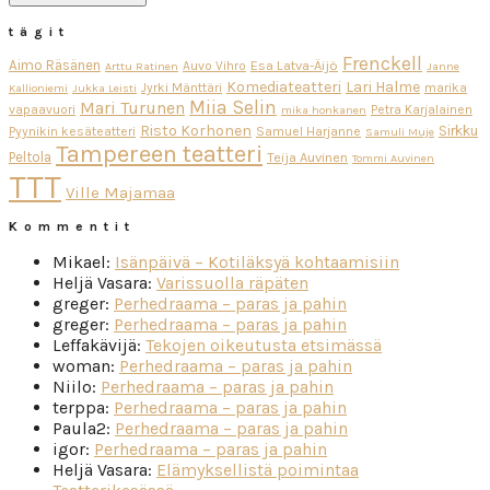
tägit
Frenckell
Aimo Räsänen
Esa Latva-Äijö
Auvo Vihro
Arttu Ratinen
Janne
Komediateatteri
Lari Halme
Jyrki Mänttäri
marika
Kallioniemi
Jukka Leisti
Miia Selin
Mari Turunen
vapaavuori
Petra Karjalainen
mika honkanen
Risto Korhonen
Sirkku
Pyynikin kesäteatteri
Samuel Harjanne
Samuli Muje
Tampereen teatteri
Peltola
Teija Auvinen
Tommi Auvinen
TTT
Ville Majamaa
Kommentit
Mikael
:
Isänpäivä – Kotiläksyä kohtaamisiin
Heljä Vasara
:
Varissuolla räpäten
greger
:
Perhedraama – paras ja pahin
greger
:
Perhedraama – paras ja pahin
Leffakävijä
:
Tekojen oikeutusta etsimässä
woman
:
Perhedraama – paras ja pahin
Niilo
:
Perhedraama – paras ja pahin
terppa
:
Perhedraama – paras ja pahin
Paula2
:
Perhedraama – paras ja pahin
igor
:
Perhedraama – paras ja pahin
Heljä Vasara
:
Elämyksellistä poimintaa