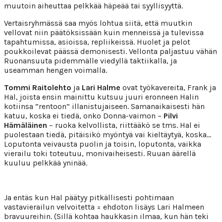
muutoin aiheuttaa pelkkää häpeää tai syyllisyyttä.
Vertaisryhmässä saa myös lohtua siitä, että muutkin
vellovat niin päätöksissään kuin menneissä ja tulevissa
tapahtumissa, asioissa, repliikeissä. Huolet ja pelot
poukkoilevat päässä demonisesti. Vellonta paljastuu vähän
Ruonansuuta pidemmälle viedyllä taktiikalla, ja
useamman hengen voimalla.
Tommi Raitolehto
ja
Lari Halme
ovat työkavereita, Frank ja
Hal, joista ensin mainittu kutsuu juuri eronneen Halin
kotiinsa ”rentoon” illanistujaiseen. Samanaikaisesti hän
katuu, koska ei tiedä, onko Donna-vaimon –
Pilvi
Hämäläinen
– ruoka kelvollista, riittääkö se tms. Hal ei
puolestaan tiedä, pitäisikö myöntyä vai kieltäytyä, koska…
Loputonta veivausta puolin ja toisin, loputonta, vaikka
vierailu toki toteutuu, monivaiheisesti. Ruuan äärellä
kuuluu pelkkää yninää.
Ja entäs kun Hal päätyy pitkällisesti pohtimaan
vastavierailun velvoitetta = ehdoton lisäys Lari Halmeen
bravuureihin. (Sillä kohtaa haukkasin ilmaa, kun hän teki