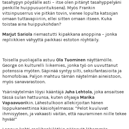
tasahypyn pöydälle asti – itse olen pitänyt tasahyppelyäni
penkille huippusuorituksena). Myös Frankin
vitsinpuserrus vie pitkän tovin, vienee lopulta katsojan
omaan tuttavapiiriin, ellei sitten omaan itseen. Kuka
toistaa aina huippukohdan?
Marjut Sariola
riemastutti kipakkana anoppina – jonka
repliikkien vähyyttä paikkasi estoton röyhtäily.
Toisella puoliajalla astuu
Ola Tuominen
näyttämölle.
George on kulturelli liikemies, jonka työ on uuvuttanut
potenssia myöten. Säpinää syntyy silti, seksifantasioita ja
homofobiaa. Paljon mahtuu tämän näytelmän aineistoon,
myös sanavarastoon.
Ysärinäytelmän löysi kääntäjä
Juha Lehtola
, joka ansaitsee
tässä sulan hattuunsa, kuten ohjaaja
Marika
Vapaavuori
kin. Lähestulkoon allekirjoitan hänen
loppukaneettinsa käsiohjelmassa: ”Pelot kuuluvat
ihmisyyteen, ja vakaasti väitän, että nauraminen niille tekee
hyvää!”