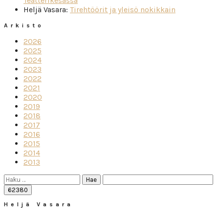
Teatterikesässä
Heljä Vasara
:
Tirehtöörit ja yleisö nokikkain
Arkisto
2026
2025
2024
2023
2022
2021
2020
2019
2018
2017
2016
2015
2014
2013
Haku:
Heljä Vasara