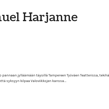
uel Harjanne
sto pannaan jylläämään täysillä Tampereen Työväen Teatterissa, te
että syksyyn kilpaa Valoviikkojen kanssa….