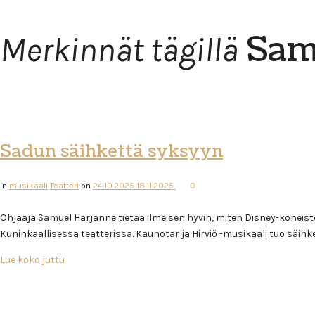
Sam
Merkinnät tägillä
Sadun säihkettä syksyyn
in
musikaali
Teatteri
on
24.10.2025
18.11.2025
0
Ohjaaja Samuel Harjanne tietää ilmeisen hyvin, miten Disney-konei
Kuninkaallisessa teatterissa. Kaunotar ja Hirviö -musikaali tuo säihk
Lue koko juttu