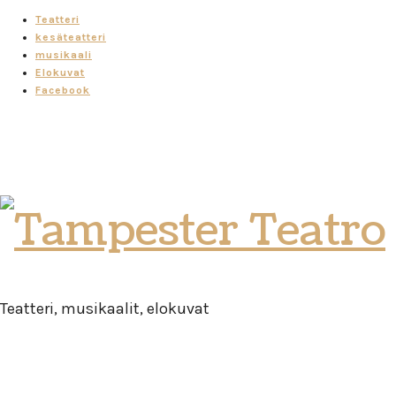
Teatteri
kesäteatteri
musikaali
Elokuvat
Facebook
Tampester
Teatro
Teatteri, musikaalit, elokuvat