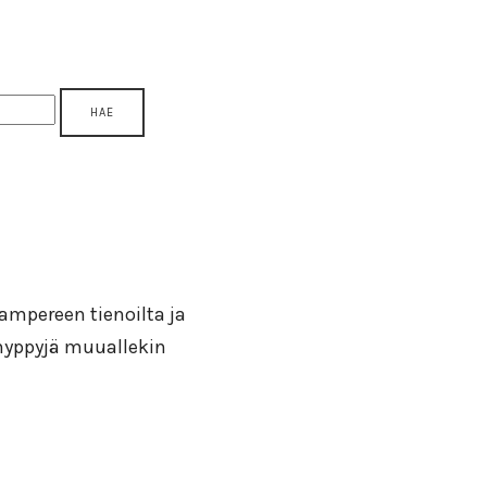
 Tampereen tienoilta ja
ähyppyjä muuallekin