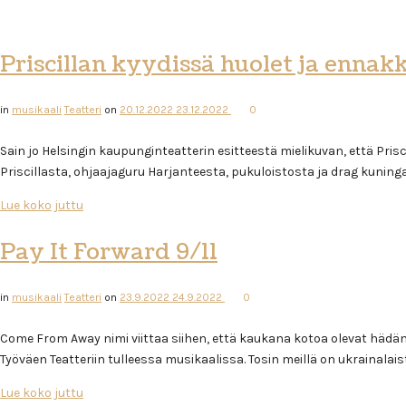
Priscillan kyydissä huolet ja ennakk
in
musikaali
Teatteri
on
20.12.2022
23.12.2022
0
Sain jo Helsingin kaupunginteatterin esitteestä mielikuvan, että Prisci
Priscillasta, ohjaajaguru Harjanteesta, pukuloistosta ja drag kuningat
Lue koko juttu
Pay It Forward 9/11
in
musikaali
Teatteri
on
23.9.2022
24.9.2022
0
Come From Away nimi viittaa siihen, että kaukana kotoa olevat hädän
Työväen Teatteriin tulleessa musikaalissa. Tosin meillä on ukrainalai
Lue koko juttu