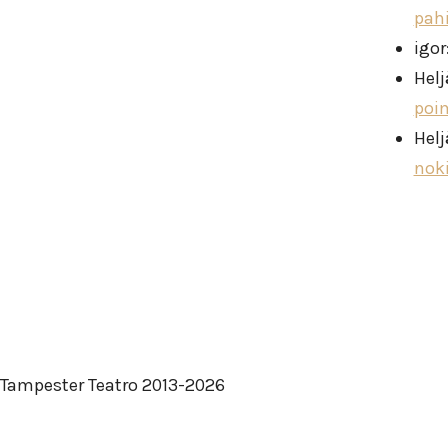
pah
igor
Helj
poi
Helj
nok
Tampester Teatro 2013-2026