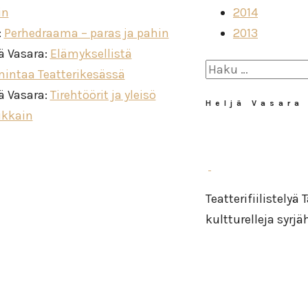
in
2014
:
Perhedraama – paras ja pahin
2013
ä Vasara
:
Elämyksellistä
Haku:
mintaa Teatterikesässä
ä Vasara
:
Tirehtöörit ja yleisö
Heljä Vasara
ikkain
Teatterifiilistelyä
kultturelleja syrj