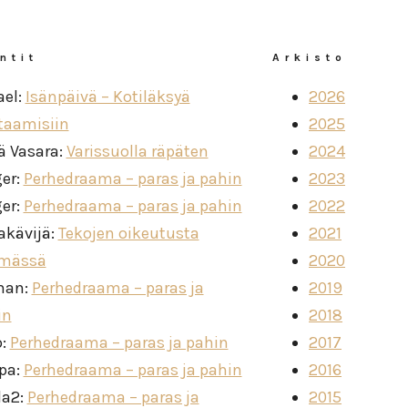
ntit
Arkisto
ael
:
Isänpäivä – Kotiläksyä
2026
taamisiin
2025
ä Vasara
:
Varissuolla räpäten
2024
ger
:
Perhedraama – paras ja pahin
2023
ger
:
Perhedraama – paras ja pahin
2022
akävijä
:
Tekojen oikeutusta
2021
imässä
2020
man
:
Perhedraama – paras ja
2019
in
2018
o
:
Perhedraama – paras ja pahin
2017
ppa
:
Perhedraama – paras ja pahin
2016
la2
:
Perhedraama – paras ja
2015