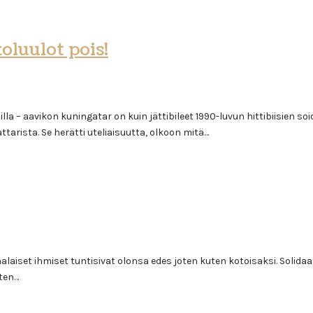
oluulot pois!
lla – aavikon kuningatar on kuin jättibileet 1990-luvun hittibiisien so
tarista. Se herätti uteliaisuutta, olkoon mitä…
alaiset ihmiset tuntisivat olonsa edes joten kuten kotoisaksi. Soli
sten…