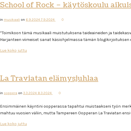
School of Rock – käytöskoulu aikuis
in
musikaali
on
6.9.2024
7.9.2024
0
”Toimikoon tämä musikaali muistutuksena taideaineiden ja taidekas
Harjanteen viimeiset sanat käsiohjelmassa tämän blogikirjoituksen 
Lue koko juttu
La Traviatan elämysjuhlaa
in
ooppera
on
3.3.2024
8.3.2024
0
Ensimmäinen käyntini oopperassa tapahtui muistaakseni työn merkeis
mahtuu vuosien väliin, mutta Tampereen Oopperan La Traviatan ensi-
Lue koko juttu