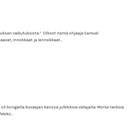
tuksen vaikutuksista.” Olkoot nämä ohjaaja Samuel
saavat, innokkaat ja lennokkaat…
 bongailla kuvaajan kanssa julkkiksia väliajalla. Monia teoksia
Tekikö…