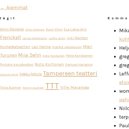
← Aiemmat
tägit
Komme
Aimo Räsänen
Esa Latva-Äijö
Auvo Vihro
Mik
Arttu Ratinen
Frenckell
Jyrki Mänttäri
koh
Janne Kallioniemi
Jukka Leisti
Mari
Komediateatteri
Lari Halme
Helj
marika vapaavuori
Miia Selin
Turunen
gre
Petra Karjalainen
mika honkanen
Risto Korhonen
gre
Pyynikin kesäteatteri
Samuel Harjanne
Tampereen teatteri
Leff
Sirkku Peltola
Samuli Muje
ets
TTT
Ville Majamaa
Teija Auvinen
Tommi Auvinen
wo
pah
Niil
ter
Pau