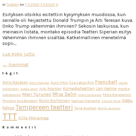
in
Teatteri
on
7.11.2020
7.11.2020
0
Esityksen otsikko esitettiin kysymyksen muodossa, kun
seinälle oli heijastettu Donald Trumpin ja Äiti Teresan kuva.
Onko Trump vähemmän ihminen? Sekosin laskuissa, kun
meinasin listata, montako episodia Teatteri Siperian esitys
Vähemmän ihminen sisältää. Katkelmallinen menetelmä
sopii…
Lue koko juttu
← Aiemmat
tägit
Frenckell
Aimo Räsänen
Esa Latva-Äijö
Auvo Vihro
Arttu Ratinen
Janne
Komediateatteri
Lari Halme
Jyrki Mänttäri
marika
Kallioniemi
Jukka Leisti
Miia Selin
Mari Turunen
vapaavuori
Petra Karjalainen
mika honkanen
Risto Korhonen
Sirkku
Pyynikin kesäteatteri
Samuel Harjanne
Samuli Muje
Tampereen teatteri
Peltola
Teija Auvinen
Tommi Auvinen
TTT
Ville Majamaa
Kommentit