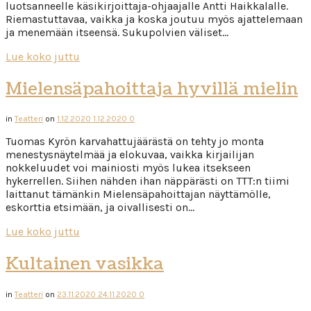
luotsanneelle käsikirjoittaja-ohjaajalle Antti Haikkalalle.
Riemastuttavaa, vaikka ja koska joutuu myös ajattelemaan
ja menemään itseensä. Sukupolvien väliset…
Lue koko juttu
Mielensäpahoittaja hyvillä mielin
in
Teatteri
on
1.12.2020
1.12.2020
0
Tuomas Kyrön karvahattujäärästä on tehty jo monta
menestysnäytelmää ja elokuvaa, vaikka kirjailijan
nokkeluudet voi mainiosti myös lukea itsekseen
hykerrellen. Siihen nähden ihan näppärästi on TTT:n tiimi
laittanut tämänkin Mielensäpahoittajan näyttämölle,
eskorttia etsimään, ja oivallisesti on…
Lue koko juttu
Kultainen vasikka
in
Teatteri
on
23.11.2020
24.11.2020
0