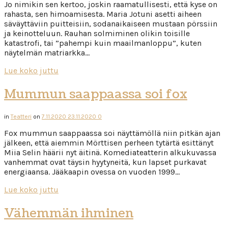
Jo nimikin sen kertoo, joskin raamatullisesti, että kyse on
rahasta, sen himoamisesta. Maria Jotuni asetti aiheen
säväyttäviin puitteisiin, sodanaikaiseen mustaan pörssiin
ja keinotteluun. Rauhan solmiminen olikin toisille
katastrofi, tai ”pahempi kuin maailmanloppu”, kuten
näytelmän matriarkka…
Lue koko juttu
Mummun saappaassa soi fox
in
Teatteri
on
7.11.2020
23.11.2020
0
Fox mummun saappaassa soi näyttämöllä niin pitkän ajan
jälkeen, että aiemmin Mörttisen perheen tytärtä esittänyt
Miia Selin häärii nyt äitinä. Komediateatterin alkukuvassa
vanhemmat ovat täysin hyytyneitä, kun lapset purkavat
energiaansa. Jääkaapin ovessa on vuoden 1999…
Lue koko juttu
Vähemmän ihminen