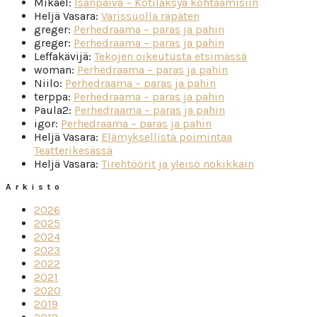
Mikael
:
Isänpäivä – Kotiläksyä kohtaamisiin
Heljä Vasara
:
Varissuolla räpäten
greger
:
Perhedraama – paras ja pahin
greger
:
Perhedraama – paras ja pahin
Leffakävijä
:
Tekojen oikeutusta etsimässä
woman
:
Perhedraama – paras ja pahin
Niilo
:
Perhedraama – paras ja pahin
terppa
:
Perhedraama – paras ja pahin
Paula2
:
Perhedraama – paras ja pahin
igor
:
Perhedraama – paras ja pahin
Heljä Vasara
:
Elämyksellistä poimintaa
Teatterikesässä
Heljä Vasara
:
Tirehtöörit ja yleisö nokikkain
Arkisto
2026
2025
2024
2023
2022
2021
2020
2019