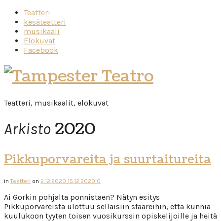
Teatteri
kesäteatteri
musikaali
Elokuvat
Facebook
Tampester
Teatro
Teatteri, musikaalit, elokuvat
2020
Arkisto
Pikkuporvareita ja suurtaitureita
in
Teatteri
on
2.12.2020
15.12.2020
0
Ai Gorkin pohjalta ponnistaen? Nätyn esitys
Pikkuporvareista ulottuu sellaisiin sfääreihin, että kunnia
kuulukoon tyyten toisen vuosikurssin opiskelijoille ja heitä