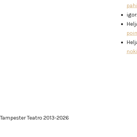
pah
igor
Helj
poi
Helj
nok
Tampester Teatro 2013-2026