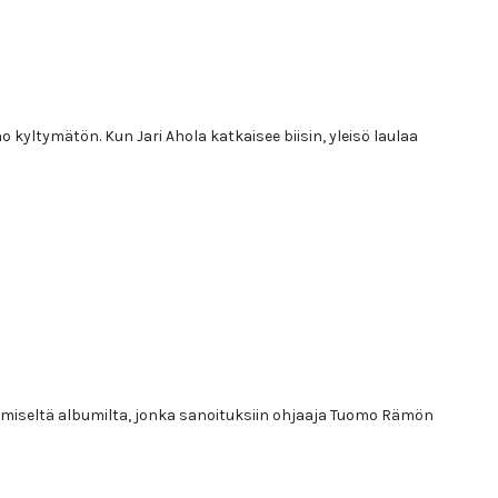
 kyltymätön. Kun Jari Ahola katkaisee biisin, yleisö laulaa
imiseltä albumilta, jonka sanoituksiin ohjaaja Tuomo Rämön