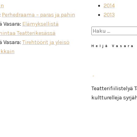
in
2014
:
Perhedraama – paras ja pahin
2013
ä Vasara
:
Elämyksellistä
Haku:
mintaa Teatterikesässä
ä Vasara
:
Tirehtöörit ja yleisö
Heljä Vasara
ikkain
Teatterifiilistelyä
kultturelleja syrj