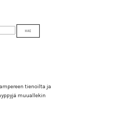
 Tampereen tienoilta ja
ähyppyjä muuallekin