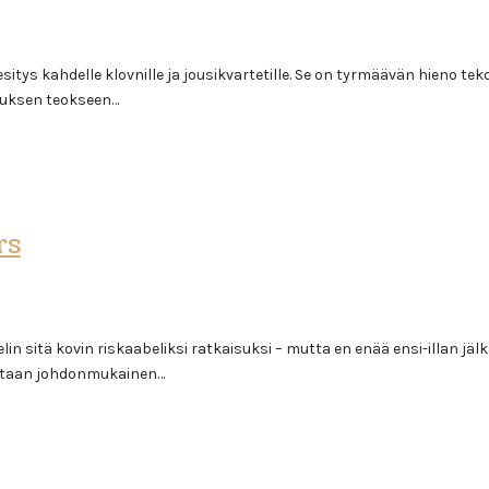
tiesitys kahdelle klovnille ja jousikvartetille. Se on tyrmäävän hieno
liuksen teokseen…
rs
in sitä kovin riskaabeliksi ratkaisuksi – mutta en enää ensi-illan jäl
eastaan johdonmukainen…