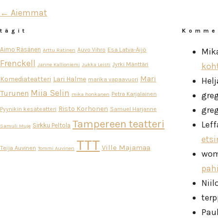
← Aiemmat
tägit
Komme
Aimo Räsänen
Esa Latva-Äijö
Auvo Vihro
Mik
Arttu Ratinen
Frenckell
Jyrki Mänttäri
koh
Janne Kallioniemi
Jukka Leisti
Mari
Komediateatteri
Lari Halme
Helj
marika vapaavuori
Miia Selin
Turunen
gre
Petra Karjalainen
mika honkanen
Risto Korhonen
gre
Pyynikin kesäteatteri
Samuel Harjanne
Tampereen teatteri
Leff
Sirkku Peltola
Samuli Muje
ets
TTT
Ville Majamaa
Teija Auvinen
Tommi Auvinen
wo
pah
Niil
ter
Pau