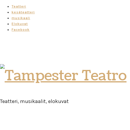
Teatteri
kesäteatteri
musikaali
Elokuvat
Facebook
Tampester
Teatro
Teatteri, musikaalit, elokuvat