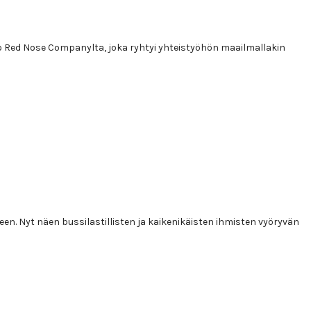
 teko Red Nose Companylta, joka ryhtyi yhteistyöhön maailmallakin
keen. Nyt näen bussilastillisten ja kaikenikäisten ihmisten vyöryvän