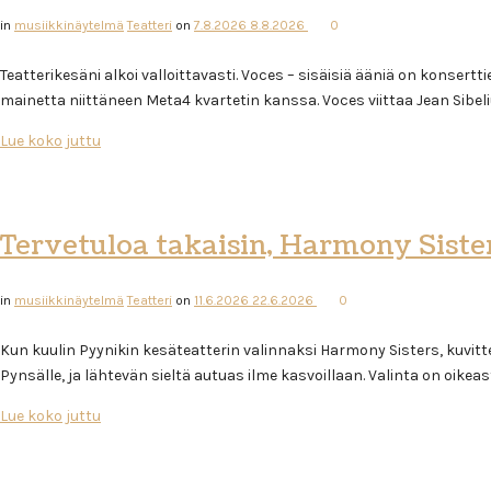
in
musiikkinäytelmä
Teatteri
on
7.8.2026
8.8.2026
0
Teatterikesäni alkoi valloittavasti. Voces – sisäisiä ääniä on konsert
mainetta niittäneen Meta4 kvartetin kanssa. Voces viittaa Jean Sibe
Lue koko juttu
Tervetuloa takaisin, Harmony Siste
in
musiikkinäytelmä
Teatteri
on
11.6.2026
22.6.2026
0
Kun kuulin Pyynikin kesäteatterin valinnaksi Harmony Sisters, kuvittel
Pynsälle, ja lähtevän sieltä autuas ilme kasvoillaan. Valinta on oik
Lue koko juttu