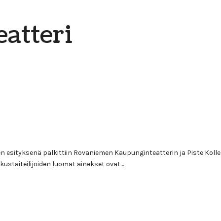
eatteri
n esityksenä palkittiin Rovaniemen Kaupunginteatterin ja Piste Kollek
rkustaiteilijoiden luomat ainekset ovat…