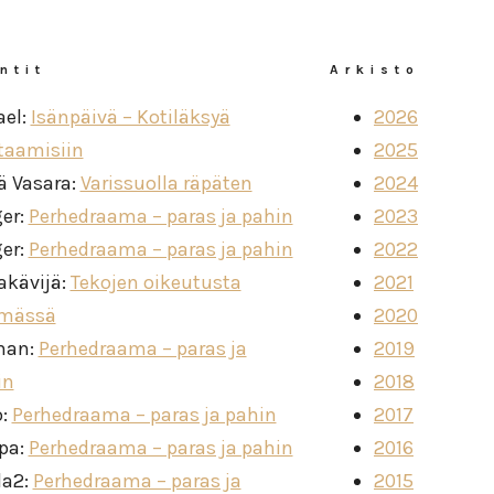
ntit
Arkisto
ael
:
Isänpäivä – Kotiläksyä
2026
taamisiin
2025
ä Vasara
:
Varissuolla räpäten
2024
ger
:
Perhedraama – paras ja pahin
2023
ger
:
Perhedraama – paras ja pahin
2022
akävijä
:
Tekojen oikeutusta
2021
imässä
2020
man
:
Perhedraama – paras ja
2019
in
2018
o
:
Perhedraama – paras ja pahin
2017
ppa
:
Perhedraama – paras ja pahin
2016
la2
:
Perhedraama – paras ja
2015