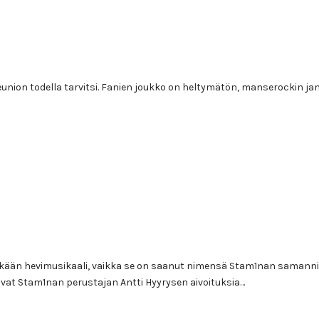
union todella tarvitsi. Fanien joukko on heltymätön, manserockin jano
e mikään hevimusikaali, vaikka se on saanut nimensä Stam1nan samann
t ovat Stam1nan perustajan Antti Hyyrysen aivoituksia…