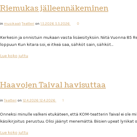
Riemukas jälleennäkeminen
in
musikaali
Teatteri
on
1.5.2026
5.5.2026
0
Kerkesin ja onnistuin mukaan vasta lisäesityksiin. Niitä Vuonna 85 Re
loppuun Kun kitara soi, ei itkeä saa, sähköt sain, sähköt…
Lue koko juttu
Haavojen Taival havisuttaa
in
Teatteri
on
12.4.2026
12.4.2026
1
Onneksi minulle valkeni etukäteen, että KOM-teatterin Taival ei ol
käsikirjoitus perustuu. Olisi jäänyt menemättä. Biisien upeat lyriika
Lue koko juttu