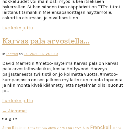
nokkeluudet voi mainiosti myös lukea itsekseen
hykerrellen. Siihen nähden ihan näppärästi on TTT:n tiimi
laittanut tämänkin Mielensäpahoittajan näyttämölle,
eskorttia etsimään, ja oivallisesti on…
Lue koko juttu
Karvas pala arvostella…
in
Teatteri
on
24.1.2020
26.1.2020
0
David Mametin #metoo-näytelmä Karvas pala on karvas
pala arvosteltavaksikin, koska Hollywood-Harveyn
paljastaneesta twiitistä on jo kolmatta vuotta. #metoo-
kampanjassa on sen jälkeen myllätty niin monta tapausta
ja niin monta kiveä käännetty, että näytelmän olisi suonut
jo…
Lue koko juttu
← Aiemmat
tägit
Frenckell
Aimo Räsänen
Esa Latva-Äijö
Auvo Vihro
Arttu Ratinen
Janne