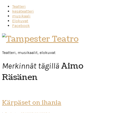
Teatteri
kesäteatteri
musikaali
Elokuvat
Facebook
Tampester
Teatro
Teatteri, musikaalit, elokuvat
Aimo
Merkinnät tägillä
Räsänen
Kärpäset on ihania