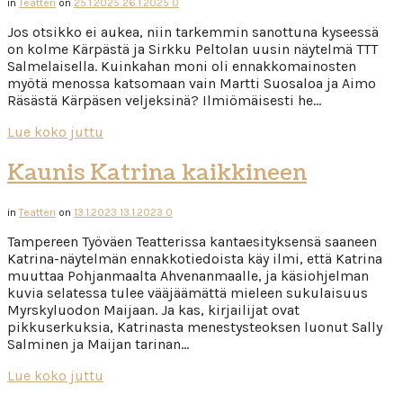
in
Teatteri
on
25.1.2025
26.1.2025
0
Jos otsikko ei aukea, niin tarkemmin sanottuna kyseessä
on kolme Kärpästä ja Sirkku Peltolan uusin näytelmä TTT
Salmelaisella. Kuinkahan moni oli ennakkomainosten
myötä menossa katsomaan vain Martti Suosaloa ja Aimo
Räsästä Kärpäsen veljeksinä? Ilmiömäisesti he…
Lue koko juttu
Kaunis Katrina kaikkineen
in
Teatteri
on
13.1.2023
13.1.2023
0
Tampereen Työväen Teatterissa kantaesityksensä saaneen
Katrina-näytelmän ennakkotiedoista käy ilmi, että Katrina
muuttaa Pohjanmaalta Ahvenanmaalle, ja käsiohjelman
kuvia selatessa tulee vääjäämättä mieleen sukulaisuus
Myrskyluodon Maijaan. Ja kas, kirjailijat ovat
pikkuserkuksia, Katrinasta menestysteoksen luonut Sally
Salminen ja Maijan tarinan…
Lue koko juttu