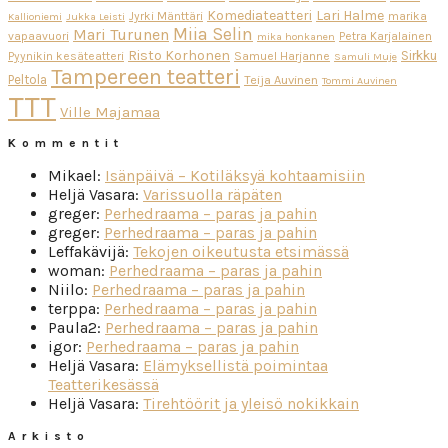
Komediateatteri
Lari Halme
Jyrki Mänttäri
marika
Kallioniemi
Jukka Leisti
Miia Selin
Mari Turunen
vapaavuori
Petra Karjalainen
mika honkanen
Risto Korhonen
Sirkku
Pyynikin kesäteatteri
Samuel Harjanne
Samuli Muje
Tampereen teatteri
Peltola
Teija Auvinen
Tommi Auvinen
TTT
Ville Majamaa
Kommentit
Mikael
:
Isänpäivä – Kotiläksyä kohtaamisiin
Heljä Vasara
:
Varissuolla räpäten
greger
:
Perhedraama – paras ja pahin
greger
:
Perhedraama – paras ja pahin
Leffakävijä
:
Tekojen oikeutusta etsimässä
woman
:
Perhedraama – paras ja pahin
Niilo
:
Perhedraama – paras ja pahin
terppa
:
Perhedraama – paras ja pahin
Paula2
:
Perhedraama – paras ja pahin
igor
:
Perhedraama – paras ja pahin
Heljä Vasara
:
Elämyksellistä poimintaa
Teatterikesässä
Heljä Vasara
:
Tirehtöörit ja yleisö nokikkain
Arkisto