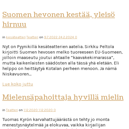
Suomen hevonen kestää, yleisö
hirnuu
in
kesäteatteri
Teatteri
on
9.7.2022
24.2.2024
0
Nyt on Pyynikillä kesäteatterien aatelia. Sirkku Peltola
kirjoitti Suomen hevosen melko tuoreeseen EU-Suomeen,
jolloin maaseutu joutui ahtaalle ”kaavakekimarassa”,
mutta kaikenlaisten säädösten alla tässä yhä eletään. Eli
helppo on heittäytyä Kotalan perheen menoon. Ja nämä
Niskavuoren…
Lue koko juttu
Mielensäpahoittaja hyvillä mielin
in
Teatteri
on
1.12.2020
1.12.2020
0
Tuomas Kyrön karvahattujäärästä on tehty jo monta
menestysnäytelmää ja elokuvaa, vaikka kirjailijan