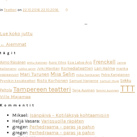
in
Teatteri
on
22.10.2016
22.10.2016
0
…
Lue koko juttu
← Aiemmat
tägit
Frenckell
Aimo Räsänen
Esa Latva-Äijö
Auvo Vihro
Arttu Ratinen
Janne
Komediateatteri
Lari Halme
Jyrki Mänttäri
marika
Kallioniemi
Jukka Leisti
Miia Selin
Mari Turunen
vapaavuori
Petra Karjalainen
mika honkanen
Risto Korhonen
Sirkku
Pyynikin kesäteatteri
Samuel Harjanne
Samuli Muje
TTT
Tampereen teatteri
Peltola
Teija Auvinen
Tommi Auvinen
Ville Majamaa
Kommentit
Mikael
:
Isänpäivä – Kotiläksyä kohtaamisiin
Heljä Vasara
:
Varissuolla räpäten
greger
:
Perhedraama – paras ja pahin
greger
:
Perhedraama – paras ja pahin