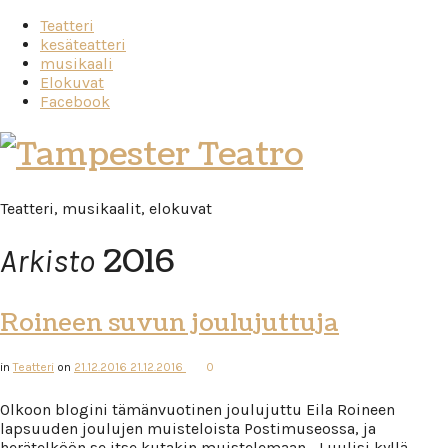
Teatteri
kesäteatteri
musikaali
Elokuvat
Facebook
Tampester
Teatro
Teatteri, musikaalit, elokuvat
2016
Arkisto
Roineen suvun joulujuttuja
in
Teatteri
on
21.12.2016
21.12.2016
0
Olkoon blogini tämänvuotinen joulujuttu Eila Roineen
lapsuuden joulujen muisteloista Postimuseossa, ja
herätelköön se itse kutakin muistelemaan… Luulisi kyllä