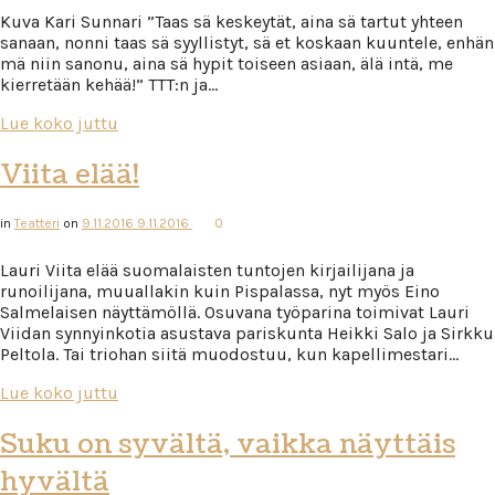
Kuva Kari Sunnari ”Taas sä keskeytät, aina sä tartut yhteen
sanaan, nonni taas sä syyllistyt, sä et koskaan kuuntele, enhän
mä niin sanonu, aina sä hypit toiseen asiaan, älä intä, me
kierretään kehää!” TTT:n ja…
Lue koko juttu
Viita elää!
in
Teatteri
on
9.11.2016
9.11.2016
0
Lauri Viita elää suomalaisten tuntojen kirjailijana ja
runoilijana, muuallakin kuin Pispalassa, nyt myös Eino
Salmelaisen näyttämöllä. Osuvana työparina toimivat Lauri
Viidan synnyinkotia asustava pariskunta Heikki Salo ja Sirkku
Peltola. Tai triohan siitä muodostuu, kun kapellimestari…
Lue koko juttu
Suku on syvältä, vaikka näyttäis
hyvältä