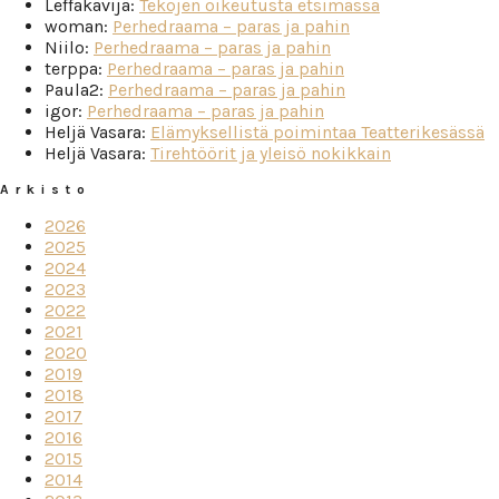
Leffakävijä
:
Tekojen oikeutusta etsimässä
woman
:
Perhedraama – paras ja pahin
Niilo
:
Perhedraama – paras ja pahin
terppa
:
Perhedraama – paras ja pahin
Paula2
:
Perhedraama – paras ja pahin
igor
:
Perhedraama – paras ja pahin
Heljä Vasara
:
Elämyksellistä poimintaa Teatterikesässä
Heljä Vasara
:
Tirehtöörit ja yleisö nokikkain
Arkisto
2026
2025
2024
2023
2022
2021
2020
2019
2018
2017
2016
2015
2014