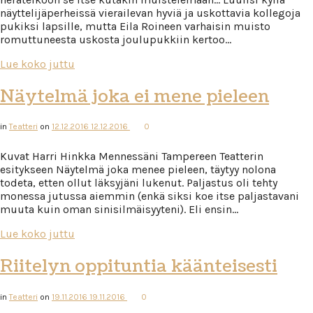
näyttelijäperheissä vierailevan hyviä ja uskottavia kollegoja
pukiksi lapsille, mutta Eila Roineen varhaisin muisto
romuttuneesta uskosta joulupukkiin kertoo…
Lue koko juttu
Näytelmä joka ei mene pieleen
in
Teatteri
on
12.12.2016
12.12.2016
0
Kuvat Harri Hinkka Mennessäni Tampereen Teatterin
esitykseen Näytelmä joka menee pieleen, täytyy nolona
todeta, etten ollut läksyjäni lukenut. Paljastus oli tehty
monessa jutussa aiemmin (enkä siksi koe itse paljastavani
muuta kuin oman sinisilmäisyyteni). Eli ensin…
Lue koko juttu
Riitelyn oppituntia käänteisesti
in
Teatteri
on
19.11.2016
19.11.2016
0