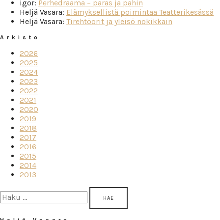
igor
:
Perhedraama – paras ja pahin
Heljä Vasara
:
Elämyksellistä poimintaa Teatterikesässä
Heljä Vasara
:
Tirehtöörit ja yleisö nokikkain
Arkisto
2026
2025
2024
2023
2022
2021
2020
2019
2018
2017
2016
2015
2014
2013
Haku:
Heljä Vasara