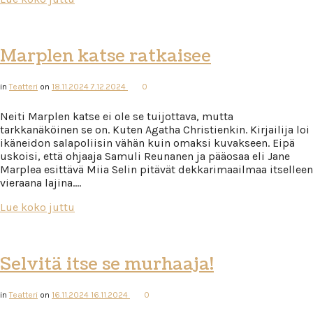
Marplen katse ratkaisee
in
Teatteri
on
18.11.2024
7.12.2024
0
Neiti Marplen katse ei ole se tuijottava, mutta
tarkkanäköinen se on. Kuten Agatha Christienkin. Kirjailija loi
ikäneidon salapoliisin vähän kuin omaksi kuvakseen. Eipä
uskoisi, että ohjaaja Samuli Reunanen ja pääosaa eli Jane
Marplea esittävä Miia Selin pitävät dekkarimaailmaa itselleen
vieraana lajina….
Lue koko juttu
Selvitä itse se murhaaja!
in
Teatteri
on
16.11.2024
16.11.2024
0