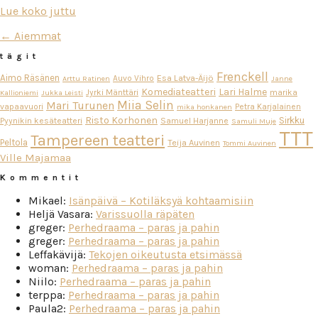
Lue koko juttu
← Aiemmat
tägit
Frenckell
Aimo Räsänen
Esa Latva-Äijö
Auvo Vihro
Arttu Ratinen
Janne
Komediateatteri
Lari Halme
Jyrki Mänttäri
marika
Kallioniemi
Jukka Leisti
Miia Selin
Mari Turunen
vapaavuori
Petra Karjalainen
mika honkanen
Risto Korhonen
Sirkku
Pyynikin kesäteatteri
Samuel Harjanne
Samuli Muje
TTT
Tampereen teatteri
Peltola
Teija Auvinen
Tommi Auvinen
Ville Majamaa
Kommentit
Mikael
:
Isänpäivä – Kotiläksyä kohtaamisiin
Heljä Vasara
:
Varissuolla räpäten
greger
:
Perhedraama – paras ja pahin
greger
:
Perhedraama – paras ja pahin
Leffakävijä
:
Tekojen oikeutusta etsimässä
woman
:
Perhedraama – paras ja pahin
Niilo
:
Perhedraama – paras ja pahin
terppa
:
Perhedraama – paras ja pahin
Paula2
:
Perhedraama – paras ja pahin