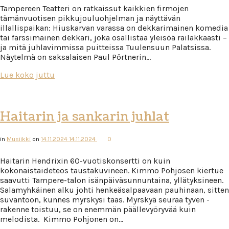
Tampereen Teatteri on ratkaissut kaikkien firmojen
tämänvuotisen pikkujouluohjelman ja näyttävän
illallispaikan: Hiuskarvan varassa on dekkarimainen komedia
tai farssimainen dekkari, joka osallistaa yleisöä railakkaasti –
ja mitä juhlavimmissa puitteissa Tuulensuun Palatsissa.
Näytelmä on saksalaisen Paul Pörtnerin…
Lue koko juttu
Haitarin ja sankarin juhlat
in
Musiikki
on
14.11.2024
14.11.2024
0
Haitarin Hendrixin 60-vuotiskonsertti on kuin
kokonaistaideteos taustakuvineen. Kimmo Pohjosen kiertue
saavutti Tampere-talon isänpäiväsunnuntaina, yllätyksineen.
Salamyhkäinen alku johti henkeäsalpaavaan pauhinaan, sitten
suvantoon, kunnes myrskysi taas. Myrskyä seuraa tyven -
rakenne toistuu, se on enemmän päällevyöryvää kuin
melodista. Kimmo Pohjonen on…