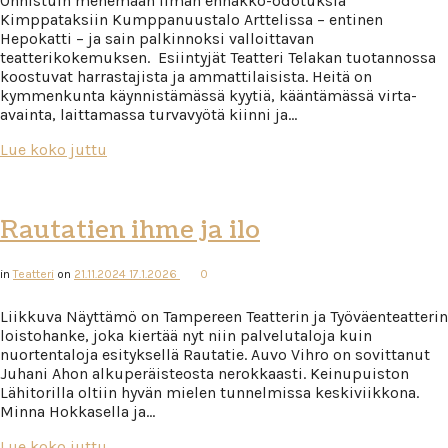
Onnistuin menemään ilman ennakko-odotuksia
Kimppataksiin Kumppanuustalo Arttelissa – entinen
Hepokatti – ja sain palkinnoksi valloittavan
teatterikokemuksen. Esiintyjät Teatteri Telakan tuotannossa
koostuvat harrastajista ja ammattilaisista. Heitä on
kymmenkunta käynnistämässä kyytiä, kääntämässä virta-
avainta, laittamassa turvavyötä kiinni ja…
Lue koko juttu
Rautatien ihme ja ilo
in
Teatteri
on
21.11.2024
17.1.2026
0
Liikkuva Näyttämö on Tampereen Teatterin ja Työväenteatterin
loistohanke, joka kiertää nyt niin palvelutaloja kuin
nuortentaloja esityksellä Rautatie. Auvo Vihro on sovittanut
Juhani Ahon alkuperäisteosta nerokkaasti. Keinupuiston
Lähitorilla oltiin hyvän mielen tunnelmissa keskiviikkona.
Minna Hokkasella ja…
Lue koko juttu