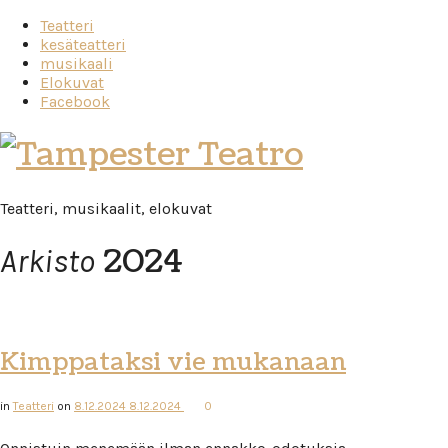
Teatteri
kesäteatteri
musikaali
Elokuvat
Facebook
Tampester
Teatro
Teatteri, musikaalit, elokuvat
2024
Arkisto
Kimppataksi vie mukanaan
in
Teatteri
on
8.12.2024
8.12.2024
0