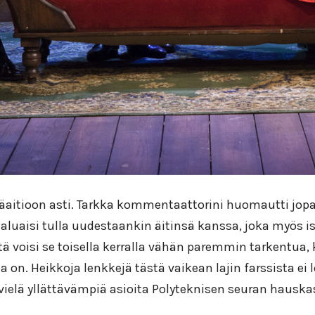
yläaitioon asti. Tarkka kommentaattorini huomautti jopa,
 haluaisi tulla uudestaankin äitinsä kanssa, joka myös 
ä voisi se toisella kerralla vähän paremmin tarkentua, k
ella on. Heikkoja lenkkejä tästä vaikean lajin farssista e
ten vielä yllättävämpiä asioita Polyteknisen seuran hau