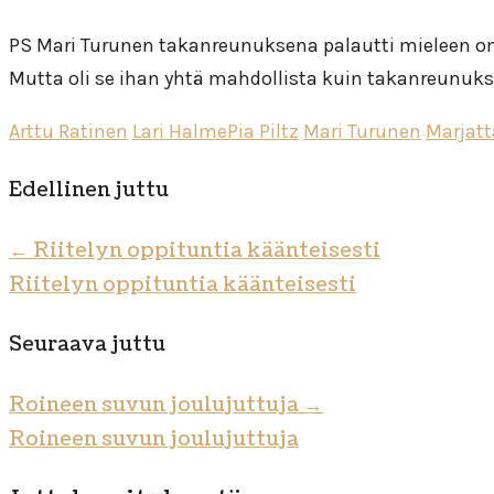
PS Mari Turunen takanreunuksena palautti mieleen om
Mutta oli se ihan yhtä mahdollista kuin takanreunuk
Arttu Ratinen
Lari HalmePia Piltz
Mari Turunen
Marjatt
Edellinen juttu
←
Riitelyn oppituntia käänteisesti
Riitelyn oppituntia käänteisesti
Seuraava juttu
Roineen suvun joulujuttuja
→
Roineen suvun joulujuttuja