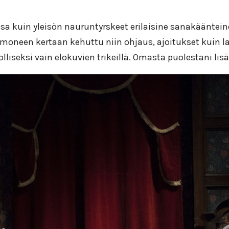
ansa kuin yleisön nauruntyrskeet erilaisine sanakääntei
moneen kertaan kehuttu niin ohjaus, ajoitukset kuin la
lliseksi vain elokuvien trikeillä. Omasta puolestani lisä