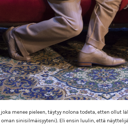
ka menee pieleen, täytyy nolona todeta, etten ollut lä
an sinisilmäisyyteni). Eli ensin luulin, että näyttelijä