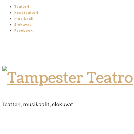
Teatteri
kesäteatteri
musikaali
Elokuvat
Facebook
Tampester
Teatro
Teatteri, musikaalit, elokuvat