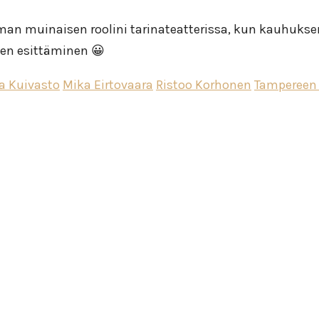
an muinaisen roolini tarinateatterissa, kun kauhuksen
sen esittäminen 😀
a Kuivasto
Mika Eirtovaara
Ristoo Korhonen
Tampereen 