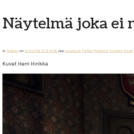
Näytelmä joka ei 
in
Teatteri
on
12.12.2016
12.12.2016
Jaa
Facebook
Twitter
Pinterest
Google+
Email
Kuvat Harri Hinkka