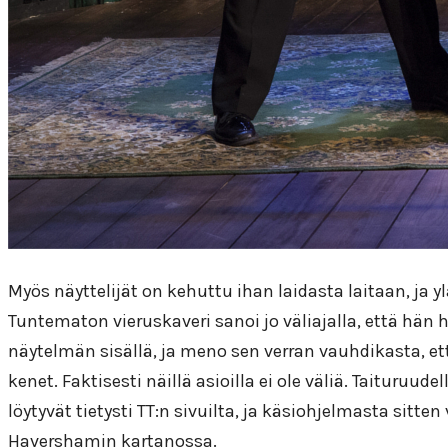
Myös näyttelijät on kehuttu ihan laidasta laitaan, ja 
Tuntematon vieruskaveri sanoi jo väliajalla, että hän
näytelmän sisällä, ja meno sen verran vauhdikasta, ett
kenet. Faktisesti näillä asioilla ei ole väliä. Taituruud
löytyvät tietysti TT:n sivuilta, ja käsiohjelmasta sit
Havershamin kartanossa.