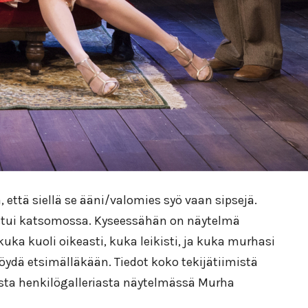
 että siellä se ääni/valomies syö vaan sipsejä.
istui katsomossa.
Kyseessähän on näytelmä
uka kuoli oikeasti, kuka leikisti, ja kuka murhasi
i löydä etsimälläkään. Tiedot koko tekijätiimistä
skasta henkilögalleriasta näytelmässä Murha