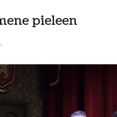
mene pieleen
0