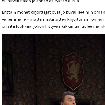
oli hirveä haloo jo ennen esityksen alkua.
Erittäin monet kirjoittajat ovat jo kuvailleet niin om
vähemmälle – mutta mistä sitten kirjoittaisin, onhan 
on sitä luokkaa, johon liittyvää kikkailua luulee mahdo