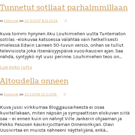
Tunnetut sotilaat parhaimmillaan
in
Elokuvat
on
22.10.2017
8.12.2024
0
kuva tommi hynynen Aku Louhimiehen uutta Tuntematon
sotilas -elokuvaa katsoessa välähtää vain hetkellisesti
mielessä Edwin Laineen 50-luvun versio, onhan se tullut
televisiosta joka itsenäisyyspäivä vuosikausien ajan. Saa
nähdä, syntyykö nyt uusi perinne. Louhimiehen teos on…
Lue koko juttu
Aitoudella onneen
in
Elokuvat
on
22.3.2016
22.3.2016
0
​Kuva jussi virkkumaa Bloggausaiheesta ei osaa
kuvitellakaan, miten näpsän ja sympaattisen elokuvan siitä
saa – ei ennen kuin on nähnyt Ville Jankerin ohjaaman ja
Pekko Pesosen käsikirjoittaman Onnenonkijan. Olavi
Uusivirtaa en muista nähneeni näyttelijänä, enkä…