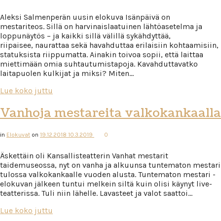
Aleksi Salmenperän uusin elokuva Isänpäivä on
mestariteos. Sillä on harvinaislaatuinen lähtöasetelma ja
loppunäytös – ja kaikki sillä välillä sykähdyttää,
riipaisee, naurattaa sekä havahduttaa erilaisiin kohtaamisiin,
statuksista riippumatta. Ainakin toivoa sopii, että laittaa
miettimään omia suhtautumistapoja. Kavahduttavatko
laitapuolen kulkijat ja miksi? Miten…
Lue koko juttu
Vanhoja mestareita valkokankaalla
in
Elokuvat
on
19.12.2018
10.3.2019
0
Äskettäin oli Kansallisteatterin Vanhat mestarit
taidemuseossa, nyt on vanha ja alkuunsa tuntematon mestari
tulossa valkokankaalle vuoden alusta. Tuntematon mestari -
elokuvan jälkeen tuntui melkein siltä kuin olisi käynyt live-
teatterissa. Tuli niin lähelle. Lavasteet ja valot saattoi…
Lue koko juttu