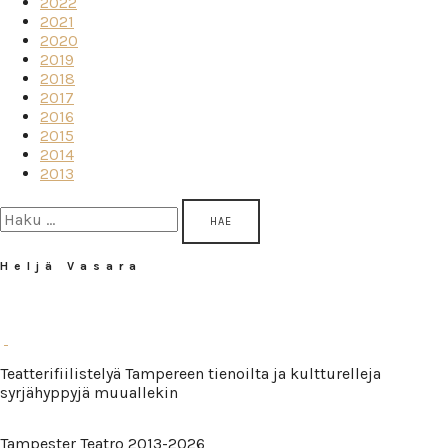
2022
2021
2020
2019
2018
2017
2016
2015
2014
2013
Haku:
Heljä Vasara
Teatterifiilistelyä Tampereen tienoilta ja kultturelleja
syrjähyppyjä muuallekin
Tampester Teatro 2013-2026