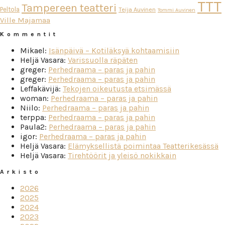
TTT
Tampereen teatteri
Peltola
Teija Auvinen
Tommi Auvinen
Ville Majamaa
Kommentit
Mikael
:
Isänpäivä – Kotiläksyä kohtaamisiin
Heljä Vasara
:
Varissuolla räpäten
greger
:
Perhedraama – paras ja pahin
greger
:
Perhedraama – paras ja pahin
Leffakävijä
:
Tekojen oikeutusta etsimässä
woman
:
Perhedraama – paras ja pahin
Niilo
:
Perhedraama – paras ja pahin
terppa
:
Perhedraama – paras ja pahin
Paula2
:
Perhedraama – paras ja pahin
igor
:
Perhedraama – paras ja pahin
Heljä Vasara
:
Elämyksellistä poimintaa Teatterikesässä
Heljä Vasara
:
Tirehtöörit ja yleisö nokikkain
Arkisto
2026
2025
2024
2023