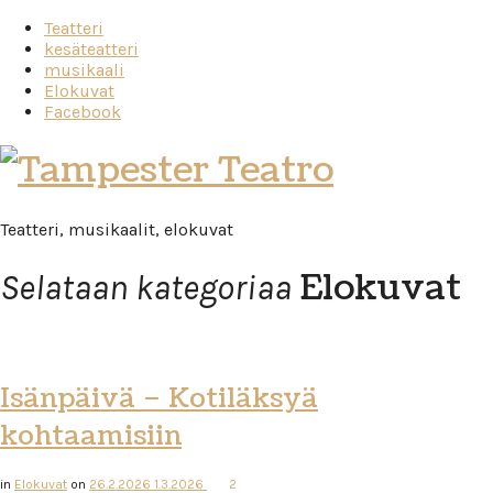
Teatteri
kesäteatteri
musikaali
Elokuvat
Facebook
Tampester
Teatro
Teatteri, musikaalit, elokuvat
Elokuvat
Selataan kategoriaa
Isänpäivä – Kotiläksyä
kohtaamisiin
in
Elokuvat
on
26.2.2026
1.3.2026
2