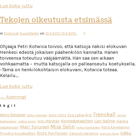
Lue koko juttu
Tekojen oikeutusta etsimässä
in
Elokuvat
Suosittelen
on
10.4.2015
10.4.2015
0
Ohjaaja Petri Kotwica toivoo, että katsoja näkisi elokuvan
Henkesi edestä jokaisen päähenkilön kannalta. Hänen
toiveensa toteutuu vääjäämättä. Hän saa sen aikaan
vohkaamatta – mutta katsojalla on palleanseutu koetuksella.
-Tämä on henkilökohtaisin elokuvani, Kotwica toteaa.
Kelailu…
Lue koko juttu
← Aiemmat
tägit
Frenckell
Aimo Räsänen
Esa Latva-Äijö
Auvo Vihro
Arttu Ratinen
Janne
Komediateatteri
Lari Halme
Jyrki Mänttäri
marika
Kallioniemi
Jukka Leisti
Miia Selin
Mari Turunen
vapaavuori
Petra Karjalainen
mika honkanen
Risto Korhonen
Sirkku
Pyynikin kesäteatteri
Samuel Harjanne
Samuli Muje