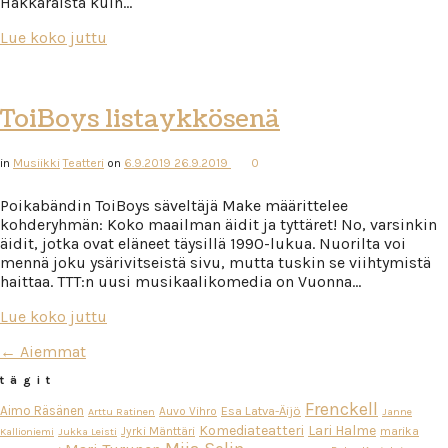
Hakkaraista kuin…
Lue koko juttu
ToiBoys listaykkösenä
in
Musiikki
Teatteri
on
6.9.2019
26.9.2019
0
Poikabändin ToiBoys säveltäjä Make määrittelee
kohderyhmän: Koko maailman äidit ja tyttäret! No, varsinkin
äidit, jotka ovat eläneet täysillä 1990-lukua. Nuorilta voi
mennä joku ysärivitseistä sivu, mutta tuskin se viihtymistä
haittaa. TTT:n uusi musikaalikomedia on Vuonna…
Lue koko juttu
← Aiemmat
tägit
Frenckell
Aimo Räsänen
Esa Latva-Äijö
Auvo Vihro
Arttu Ratinen
Janne
Komediateatteri
Lari Halme
Jyrki Mänttäri
marika
Kallioniemi
Jukka Leisti