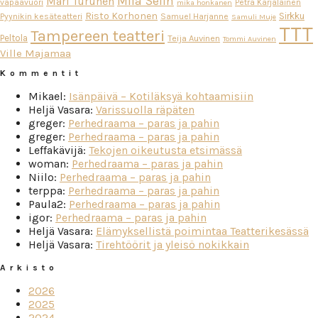
Miia Selin
Mari Turunen
vapaavuori
Petra Karjalainen
mika honkanen
Risto Korhonen
Sirkku
Pyynikin kesäteatteri
Samuel Harjanne
Samuli Muje
TTT
Tampereen teatteri
Peltola
Teija Auvinen
Tommi Auvinen
Ville Majamaa
Kommentit
Mikael
:
Isänpäivä – Kotiläksyä kohtaamisiin
Heljä Vasara
:
Varissuolla räpäten
greger
:
Perhedraama – paras ja pahin
greger
:
Perhedraama – paras ja pahin
Leffakävijä
:
Tekojen oikeutusta etsimässä
woman
:
Perhedraama – paras ja pahin
Niilo
:
Perhedraama – paras ja pahin
terppa
:
Perhedraama – paras ja pahin
Paula2
:
Perhedraama – paras ja pahin
igor
:
Perhedraama – paras ja pahin
Heljä Vasara
:
Elämyksellistä poimintaa Teatterikesässä
Heljä Vasara
:
Tirehtöörit ja yleisö nokikkain
Arkisto
2026
2025
2024