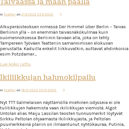
Taivaassa ja maan päällä
in
Teatteri
on
21.9.2022
23.9.2022
0
Alkuperäisteoksen nimessä Der Himmel über Berlin – Taivas
Berliinin yllä – on enemmän taivasnäkökulmaa kuin
suomennoksessa Berliinin taivaan alla, joka on tehty
Tampereen Työväen Teatteriin samannimisen elokuvan
perustalta. Kaduilla enkelit liikkuvatkin, auttavat ahdinkoisia
esim Potzdamer…
Lue koko juttu
Ikiliikkujan hahmokilpailu
in
Teatteri
on
18.10.2020
23.10.2020
0
Nyt TTT Salmelaisen näyttämöllä miehinen odysseia ei ole
tulitikkujen hakemista vaan ikiliikkujan viemistä. Algot
Untolan alias Maiju Lassilan teosten tunnusmerkit löytyvät
Sirkku Peltolan ohjaamasta Ikiliikkujasta, ja Peltolan
puumerkkeinä plariin on ilmaantunut nyhtökauraa, Putinia,