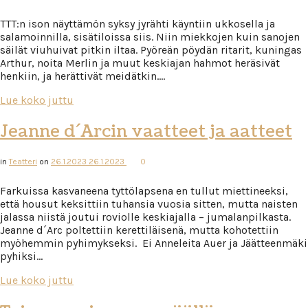
TTT:n ison näyttämön syksy jyrähti käyntiin ukkosella ja
salamoinnilla, sisätiloissa siis. Niin miekkojen kuin sanojen
säilät viuhuivat pitkin iltaa. Pyöreän pöydän ritarit, kuningas
Arthur, noita Merlin ja muut keskiajan hahmot heräsivät
henkiin, ja herättivät meidätkin….
Lue koko juttu
Jeanne d´Arcin vaatteet ja aatteet
in
Teatteri
on
26.1.2023
26.1.2023
0
Farkuissa kasvaneena tyttölapsena en tullut miettineeksi,
että housut keksittiin tuhansia vuosia sitten, mutta naisten
jalassa niistä joutui roviolle keskiajalla – jumalanpilkasta.
Jeanne d´Arc poltettiin kerettiläisenä, mutta kohotettiin
myöhemmin pyhimykseksi. Ei Anneleita Auer ja Jäätteenmäki
pyhiksi…
Lue koko juttu