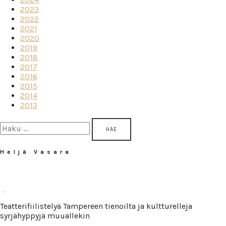
2023
2022
2021
2020
2019
2018
2017
2016
2015
2014
2013
Haku:
Heljä Vasara
Teatterifiilistelyä Tampereen tienoilta ja kultturelleja
syrjähyppyjä muuallekin