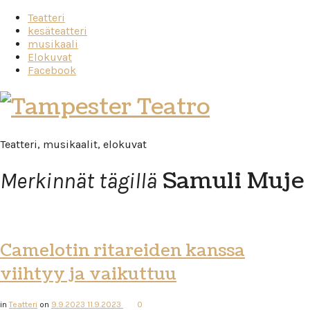
Teatteri
kesäteatteri
musikaali
Elokuvat
Facebook
Tampester
Teatro
Teatteri, musikaalit, elokuvat
Samuli Muje
Merkinnät tägillä
Camelotin ritareiden kanssa
viihtyy ja vaikuttuu
in
Teatteri
on
9.9.2023
11.9.2023
0