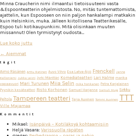
Minna Craucherin nimi ilmaantui tietoisuuteeni vasta
&Espoonteatterin ohjelmistosta. No, mitäs tuntemattomista,
ajattelin, kun Espooseen on niin paljon hankalampi matkakin
kuin Helsinkiin, muka. Jälleen kiitollisena Teatterikesälle,
Espoo tuli kotikaupunkiini. Mitä olisinkaan muuten
missannut! Olen tyrmistynyt oudosta…
Lue koko juttu
← Aiemmat
tägit
Frenckell
Aimo Räsänen
Esa Latva-Äijö
Auvo Vihro
Arttu Ratinen
Janne
Komediateatteri
Lari Halme
Jyrki Mänttäri
marika
Kallioniemi
Jukka Leisti
Miia Selin
Mari Turunen
vapaavuori
Petra Karjalainen
mika honkanen
Risto Korhonen
Sirkku
Pyynikin kesäteatteri
Samuel Harjanne
Samuli Muje
TTT
Tampereen teatteri
Peltola
Teija Auvinen
Tommi Auvinen
Ville Majamaa
Kommentit
Mikael
:
Isänpäivä – Kotiläksyä kohtaamisiin
Heljä Vasara
:
Varissuolla räpäten
greger
:
Perhedraama – paras ja pahin