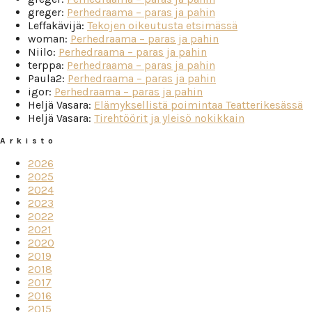
greger
:
Perhedraama – paras ja pahin
Leffakävijä
:
Tekojen oikeutusta etsimässä
woman
:
Perhedraama – paras ja pahin
Niilo
:
Perhedraama – paras ja pahin
terppa
:
Perhedraama – paras ja pahin
Paula2
:
Perhedraama – paras ja pahin
igor
:
Perhedraama – paras ja pahin
Heljä Vasara
:
Elämyksellistä poimintaa Teatterikesässä
Heljä Vasara
:
Tirehtöörit ja yleisö nokikkain
Arkisto
2026
2025
2024
2023
2022
2021
2020
2019
2018
2017
2016
2015