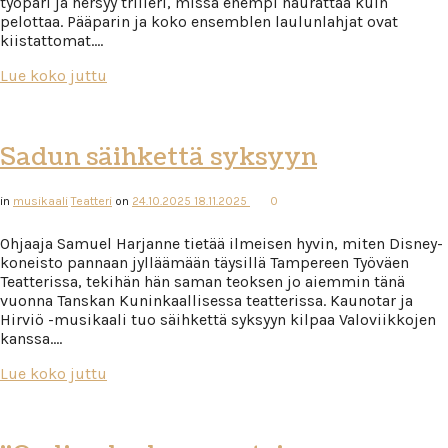
työpari ja hersyy trilleri, missä enempi naurattaa kuin
pelottaa. Pääparin ja koko ensemblen laulunlahjat ovat
kiistattomat….
Lue koko juttu
Sadun säihkettä syksyyn
in
musikaali
Teatteri
on
24.10.2025
18.11.2025
0
Ohjaaja Samuel Harjanne tietää ilmeisen hyvin, miten Disney-
koneisto pannaan jylläämään täysillä Tampereen Työväen
Teatterissa, tekihän hän saman teoksen jo aiemmin tänä
vuonna Tanskan Kuninkaallisessa teatterissa. Kaunotar ja
Hirviö -musikaali tuo säihkettä syksyyn kilpaa Valoviikkojen
kanssa….
Lue koko juttu