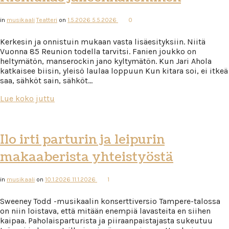
in
musikaali
Teatteri
on
1.5.2026
5.5.2026
0
Kerkesin ja onnistuin mukaan vasta lisäesityksiin. Niitä
Vuonna 85 Reunion todella tarvitsi. Fanien joukko on
heltymätön, manserockin jano kyltymätön. Kun Jari Ahola
katkaisee biisin, yleisö laulaa loppuun Kun kitara soi, ei itkeä
saa, sähköt sain, sähköt…
Lue koko juttu
Ilo irti parturin ja leipurin
makaaberista yhteistyöstä
in
musikaali
on
10.1.2026
11.1.2026
1
Sweeney Todd -musikaalin konserttiversio Tampere-talossa
on niin loistava, että mitään enempiä lavasteita en siihen
kaipaa. Paholaisparturista ja piiraanpaistajasta sukeutuu