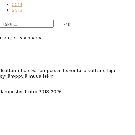
2014
2013
Haku:
Heljä Vasara
Teatterifiilistelyä Tampereen tienoilta ja kultturelleja
syrjähyppyjä muuallekin
Tampester Teatro 2013-2026