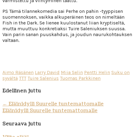
varmistettu ja viihtyminen taattu.
PS Tämä tilannekomedia sai Perhe on pahin -tyyppisen
suomennoksen, vaikka alkuperäinen teos on nimeltään
Fish in the Dark. Se lienee kuulostanut liian kryptiseltä,
mutta muuttuu konkretiaksi Tuire Saleniuksen suussa.
Vain parin sanan puuskahdus, ja joudun naurukohtauksen
valtaan.
Aimo Räsänen
Larry David
Miia Selin
Pentti Helin
Suku on
syvältä
TTT
Tuire Salenius
Tuomas Parkkinen
Edellinen juttu
←
Eläinidylli Suurelle tuntemattomalle
Eläinidylli Suurelle tuntemattomalle
Seuraava juttu