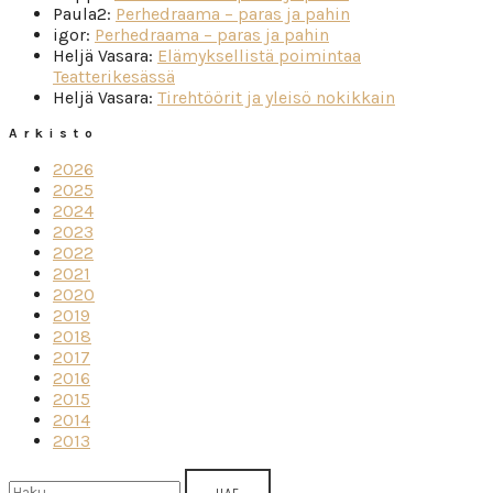
Paula2
:
Perhedraama – paras ja pahin
igor
:
Perhedraama – paras ja pahin
Heljä Vasara
:
Elämyksellistä poimintaa
Teatterikesässä
Heljä Vasara
:
Tirehtöörit ja yleisö nokikkain
Arkisto
2026
2025
2024
2023
2022
2021
2020
2019
2018
2017
2016
2015
2014
2013
Haku: