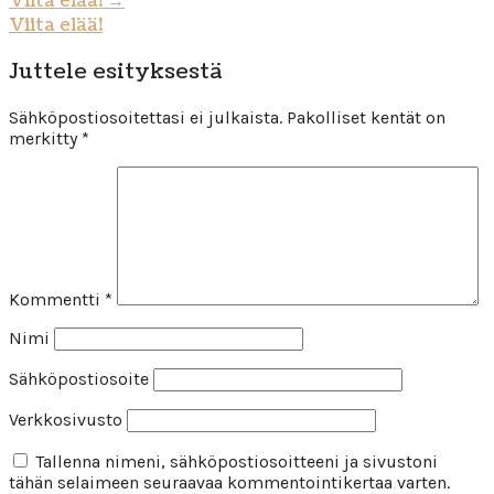
Viita elää!
→
Viita elää!
Juttele esityksestä
Sähköpostiosoitettasi ei julkaista.
Pakolliset kentät on
merkitty
*
Kommentti
*
Nimi
Sähköpostiosoite
Verkkosivusto
Tallenna nimeni, sähköpostiosoitteeni ja sivustoni
tähän selaimeen seuraavaa kommentointikertaa varten.