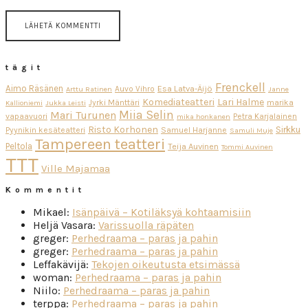
tägit
Frenckell
Aimo Räsänen
Esa Latva-Äijö
Auvo Vihro
Arttu Ratinen
Janne
Komediateatteri
Lari Halme
Jyrki Mänttäri
marika
Kallioniemi
Jukka Leisti
Miia Selin
Mari Turunen
vapaavuori
Petra Karjalainen
mika honkanen
Risto Korhonen
Sirkku
Pyynikin kesäteatteri
Samuel Harjanne
Samuli Muje
Tampereen teatteri
Peltola
Teija Auvinen
Tommi Auvinen
TTT
Ville Majamaa
Kommentit
Mikael
:
Isänpäivä – Kotiläksyä kohtaamisiin
Heljä Vasara
:
Varissuolla räpäten
greger
:
Perhedraama – paras ja pahin
greger
:
Perhedraama – paras ja pahin
Leffakävijä
:
Tekojen oikeutusta etsimässä
woman
:
Perhedraama – paras ja pahin
Niilo
:
Perhedraama – paras ja pahin
terppa
:
Perhedraama – paras ja pahin