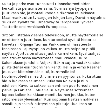
Suku ja perhe ovat tunnetusti tilannekomedioiden
herkullista perusmateriaalia. Normaaleja tyyppejä ei
juurikaan ole, ja moraalikoodeja rikotaan railakkaasti.
Maailmankuulun tv-sarjojen tekijän Larry Davidin näytelmä
Suku on syvältä tuli Broadwayltä Tampereen Työväen
Teatteriin ensimmäisenä Euroopassa.
Sitcom liitetään yleensä televisioon, mutta näyttämöllä se
on sittenkin juurillaan, kun tarpeeksi syvältä historiaa
kaivetaan. Ohjaaja Tuomas Parkkinen oli haasteesta
innoissaan. Lajityyppi on vaikea, mutta helpolta pitää
näyttää. Ajoitus on oltava just eikä melkein. Syvältäolijat
onnistuvat tässä näytelmässä mallikkaasti, Tuire
Saleniuksen johdolla. Veljeksiltäkin sujuu vastakkaisten
piirteidensä esiintuominen. Pentti Helin ja Aimo Räsänen
joutuvat kiistelemään siitä, kummalle isä
kuolinvuoteellaan esitti viimeisen pyyntönsä, kuka ottaa
äidin luokseen asumaan, kuka saa Rolexin ja niin
edelleen.
Kuvioita sotkee isän entinen puertoricolainen
palvelija Fabiana = Miia Selin. Näytelmää sotkemaan
lappaa kaiken kaikkiaan monilukuinen joukko, kuten
sitcomeissa yleensäkin. Kun soppaan lisätään nokkelaa
sanailua ja seksiä, siirtyminen pikkujouluaikaan on