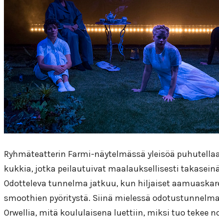
Ryhmäteatterin Farmi-näytelmässä yleisöä puhutella
kukkia, jotka peilautuivat maalauksellisesti takase
Odotteleva tunnelma jatkuu, kun hiljaiset aamuaskaree
smoothien pyöritystä. Siinä mielessä odotustunnelma
Orwellia, mitä koululaisena luettiin, miksi tuo tekee n