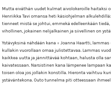
Mutta eiväthän uudet kulmat aivolokeroille haitaksi ol
Henriikka Tavi omansa heti käsiohjelman alkulehdi
tienneet mistä se johtui, emmekä edelleenkään tiedä, s
vihollinen, jokainen nelijalkainen ja siivellinen on ystä
Ystävyksinä nähdään kana = Joanna Haartti, lammas = 
kullakin vuorollaan omaa julistettavaa. Lammas vuoda
kaikkea uutta ja jännittävää kohtaan, halusta olla sa
kaivatessaan. Narsistinen kana lämpenee lampaan ka
toisen oloa jos jollakin konstilla. Hieronta vaihtuu 
ystäväntekona.
Outo tunnelma piti otteessaan ihmeelli