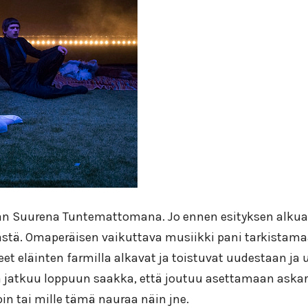
an Suurena Tuntemattomana. Jo ennen esityksen alkua 
inästä. Omaperäisen vaikuttava musiikki pani tarkista
t eläinten farmilla alkavat ja toistuvat uudestaan ja u
 jatkuu loppuun saakka, että joutuu asettamaan askarr
oin tai mille tämä nauraa näin jne.