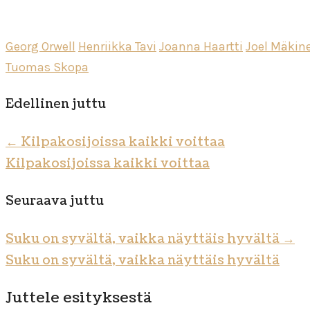
Georg Orwell
Henriikka Tavi
Joanna Haartti
Joel Mäkin
Tuomas Skopa
Edellinen juttu
←
Kilpakosijoissa kaikki voittaa
Kilpakosijoissa kaikki voittaa
Seuraava juttu
Suku on syvältä, vaikka näyttäis hyvältä
→
Suku on syvältä, vaikka näyttäis hyvältä
Juttele esityksestä