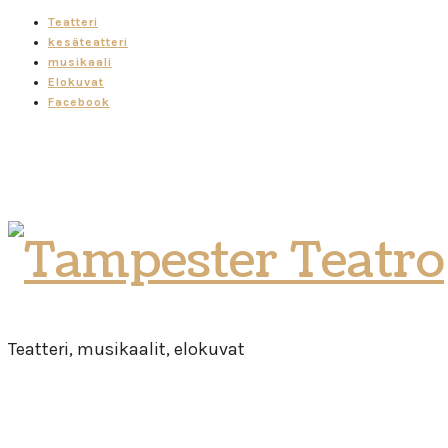
Teatteri
kesäteatteri
musikaali
Elokuvat
Facebook
Tampester
Teatro
Teatteri, musikaalit, elokuvat