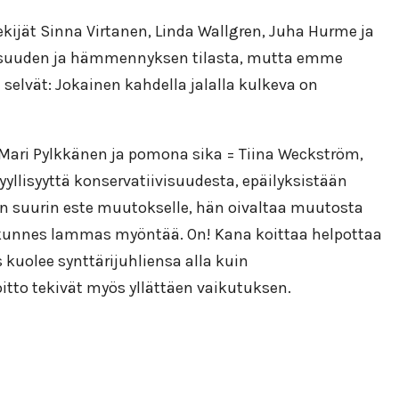
ekijät Sinna Virtanen, Linda Wallgren, Juha Hurme ja
eisuuden ja hämmennyksen tilasta, mutta emme
selvät: Jokainen kahdella jalalla kulkeva on
-Mari Pylkkänen ja pomona sika = Tiina Weckström,
llisyyttä konservatiivisuudesta, epäilyksistään
 on suurin este muutokselle, hän oivaltaa muutosta
 kunnes lammas myöntää. On! Kana koittaa helpottaa
kuolee synttärijuhliensa alla kuin
oitto tekivät myös yllättäen vaikutuksen.