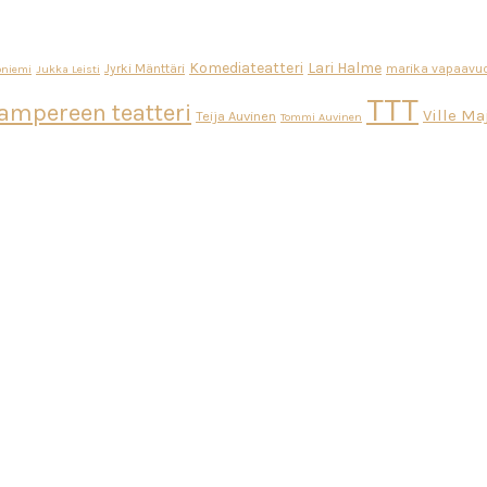
Komediateatteri
Lari Halme
Jyrki Mänttäri
marika vapaavuo
oniemi
Jukka Leisti
TTT
ampereen teatteri
Ville M
Teija Auvinen
Tommi Auvinen