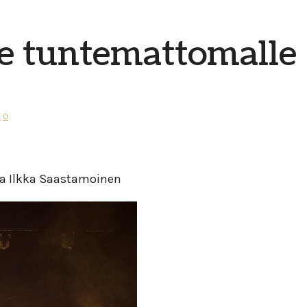
le tuntemattomalle
l
0
amoinen