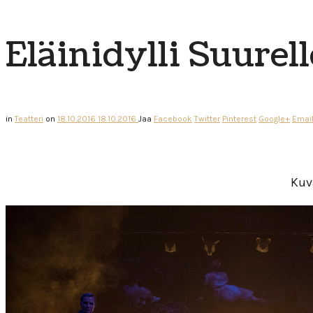
Eläinidylli Suurel
in
Teatteri
on
18.10.2016
18.10.2016
Jaa
Facebook
Twitter
Pinterest
Google+
Emai
Kuva Ilkka Saast