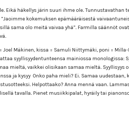
e. Eikä häkellys järin suuri ihme ole. Tunnustavathan t
llä: ”Jaoimme kokemuksen epämääräisestä vaivaantun
illä sama olo meitä vaivaa yhä”. Farmilla säännöt ovat 
vä.
Joel Mäkinen, kissa = Samuli Niittymäki, poni = Milla
ttaa syyllisyydentunteensa mainiossa monologissa: Syy
maa mieltä, vaikkei olisikaan samaa mieltä. Syyllisyys
nssa ja kysyy Onko paha mieli? Ei. Samaa uudestaan,
kuristusotteeksi. Helpottaako? Anna mennä vaan. Lammas 
sellä tavalla. Pienet musiikkipalat, hyräily tai pianons