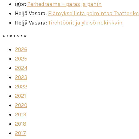
igor
:
Perhedraama – paras ja pahin
Heljä Vasara
:
Elämyksellistä poimintaa Teatterik
Heljä Vasara
:
Tirehtöörit ja yleisö nokikkain
Arkisto
2026
2025
2024
2023
2022
2021
2020
2019
2018
2017