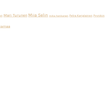
Miia Selin
Mari Turunen
ri
Petra Karjalainen
Pyynikin
mika honkanen
ajamaa