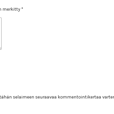
on merkitty
*
i tähän selaimeen seuraavaa kommentointikertaa varte