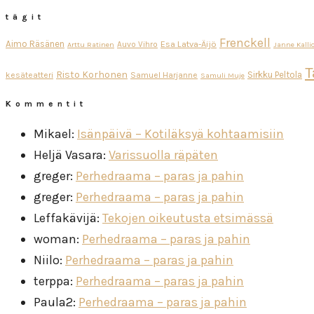
tägit
Frenckell
Aimo Räsänen
Esa Latva-Äijö
Auvo Vihro
Arttu Ratinen
Janne Kalli
T
Risto Korhonen
Sirkku Peltola
kesäteatteri
Samuel Harjanne
Samuli Muje
Kommentit
Mikael
:
Isänpäivä – Kotiläksyä kohtaamisiin
Heljä Vasara
:
Varissuolla räpäten
greger
:
Perhedraama – paras ja pahin
greger
:
Perhedraama – paras ja pahin
Leffakävijä
:
Tekojen oikeutusta etsimässä
woman
:
Perhedraama – paras ja pahin
Niilo
:
Perhedraama – paras ja pahin
terppa
:
Perhedraama – paras ja pahin
Paula2
:
Perhedraama – paras ja pahin