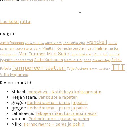
…
Lue koko juttu
tägit
Frenckell
Aimo Räsänen
Esa Latva-Äijö
Auvo Vihro
Arttu Ratinen
Janne
Komediateatteri
Lari Halme
Jyrki Mänttäri
marika
Kallioniemi
Jukka Leisti
Miia Selin
Mari Turunen
vapaavuori
Petra Karjalainen
mika honkanen
Risto Korhonen
Sirkku
Pyynikin kesäteatteri
Samuel Harjanne
Samuli Muje
TTT
Tampereen teatteri
Peltola
Teija Auvinen
Tommi Auvinen
Ville Majamaa
Kommentit
Mikael
:
Isänpäivä – Kotiläksyä kohtaamisiin
Heljä Vasara
:
Varissuolla räpäten
greger
:
Perhedraama – paras ja pahin
greger
:
Perhedraama – paras ja pahin
Leffakävijä
:
Tekojen oikeutusta etsimässä
woman
:
Perhedraama – paras ja pahin
Niilo
:
Perhedraama – paras ja pahin