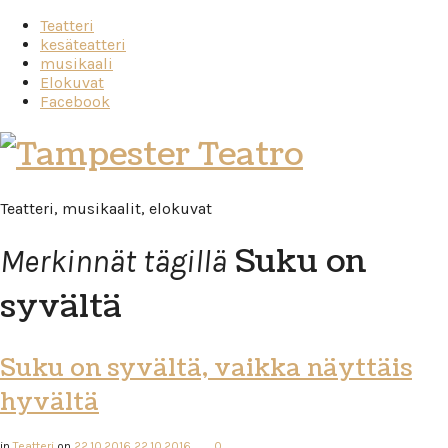
Teatteri
kesäteatteri
musikaali
Elokuvat
Facebook
Tampester
Teatro
Teatteri, musikaalit, elokuvat
Suku on
Merkinnät tägillä
syvältä
Suku on syvältä, vaikka näyttäis
hyvältä
in
Teatteri
on
22.10.2016
22.10.2016
0