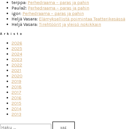
terppa
:
Perhedraama – paras ja pahin
Paula2
:
Perhedraama – paras ja pahin
igor
:
Perhedraama – paras ja pahin
Heljä Vasara
:
Elämyksellistä poimintaa Teatterikesässä
Heljä Vasara
:
Tirehtöörit ja yleisö nokikkain
Arkisto
2026
2025
2024
2023
2022
2021
2020
2019
2018
2017
2016
2015
2014
2013
Haku: