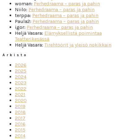
woman
:
Perhedraama – paras ja pahin
Niilo
:
Perhedraama – paras ja pahin
terppa
:
Perhedraama – paras ja pahin
Paula2
:
Perhedraama – paras ja pahin
igor
:
Perhedraama – paras ja pahin
Heljä Vasara
:
Elämyksellistä poimintaa
Teatterikesässä
Heljä Vasara
:
Tirehtöörit ja yleisö nokikkain
Arkisto
2026
2025
2024
2023
2022
2021
2020
2019
2018
2017
2016
2015
2014