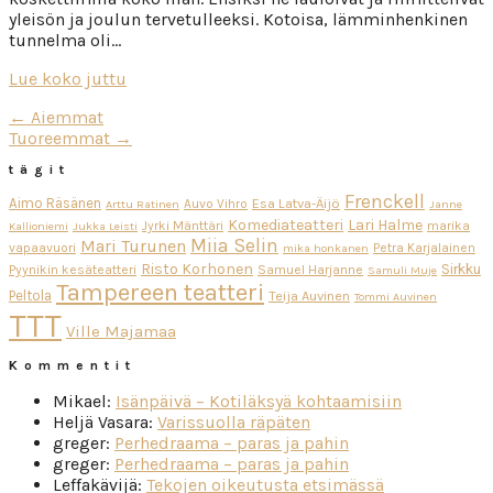
yleisön ja joulun tervetulleeksi. Kotoisa, lämminhenkinen
tunnelma oli…
Lue koko juttu
← Aiemmat
Tuoreemmat →
tägit
Frenckell
Aimo Räsänen
Esa Latva-Äijö
Auvo Vihro
Arttu Ratinen
Janne
Komediateatteri
Lari Halme
Jyrki Mänttäri
marika
Kallioniemi
Jukka Leisti
Miia Selin
Mari Turunen
vapaavuori
Petra Karjalainen
mika honkanen
Risto Korhonen
Sirkku
Pyynikin kesäteatteri
Samuel Harjanne
Samuli Muje
Tampereen teatteri
Peltola
Teija Auvinen
Tommi Auvinen
TTT
Ville Majamaa
Kommentit
Mikael
:
Isänpäivä – Kotiläksyä kohtaamisiin
Heljä Vasara
:
Varissuolla räpäten
greger
:
Perhedraama – paras ja pahin
greger
:
Perhedraama – paras ja pahin
Leffakävijä
:
Tekojen oikeutusta etsimässä