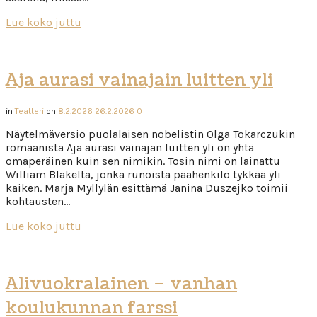
Lue koko juttu
Aja aurasi vainajain luitten yli
in
Teatteri
on
8.2.2026
26.2.2026
0
Näytelmäversio puolalaisen nobelistin Olga Tokarczukin
romaanista Aja aurasi vainajan luitten yli on yhtä
omaperäinen kuin sen nimikin. Tosin nimi on lainattu
William Blakelta, jonka runoista päähenkilö tykkää yli
kaiken. Marja Myllylän esittämä Janina Duszejko toimii
kohtausten…
Lue koko juttu
Alivuokralainen – vanhan
koulukunnan farssi