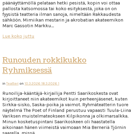
päänäyttämöllä pelataan hetki pesistä, kopin voi ottaa
pallosta katsomossa tai koko esityksestä, joka on on
fyysistä teatteria ilman sanoja, nimeltään Rakkaudesta
sähköön. Mimiikan mestarin ja akrobatian akateemikon
Marc Gassotin Markku…
Lue koko juttu
Runouden rokkikukko
Ryhmiksessä
in
Teatteri
on
10.3.2026
18.3.2026
1
Runoilija-kääntäjä-kirjailija Pentti Saarikoskesta ovat
kirjoittaneet niin akateemikot kuin perheenjäsenet, kuten
Sirkka-sisko, Saska-poika ja vaimot. Ryhmäteatterin tuore
näytelmä The Poet of Finland perustuu vapaasti Tuula-Liina
Variksen muistelmateokseen Kilpikonna ja olkimarsalkka.
Minun kosketuspintani Saarikoskeen oli haastatella
aikoinaan hänen viimeistä vaimoaan Mia Berneriä Tjörnin
saarella, missä…