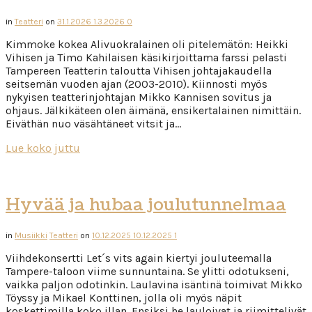
in
Teatteri
on
31.1.2026
1.3.2026
0
Kimmoke kokea Alivuokralainen oli pitelemätön: Heikki
Vihisen ja Timo Kahilaisen käsikirjoittama farssi pelasti
Tampereen Teatterin taloutta Vihisen johtajakaudella
seitsemän vuoden ajan (2003-2010). Kiinnosti myös
nykyisen teatterinjohtajan Mikko Kannisen sovitus ja
ohjaus. Jälkikäteen olen äimänä, ensikertalainen nimittäin.
Eiväthän nuo väsähtäneet vitsit ja…
Lue koko juttu
Hyvää ja hubaa joulutunnelmaa
in
Musiikki
Teatteri
on
10.12.2025
10.12.2025
1
Viihdekonsertti Let´s vits again kiertyi jouluteemalla
Tampere-taloon viime sunnuntaina. Se ylitti odotukseni,
vaikka paljon odotinkin. Laulavina isäntinä toimivat Mikko
Töyssy ja Mikael Konttinen, jolla oli myös näpit
koskettimilla koko illan. Ensiksi he lauloivat ja riimittelivät