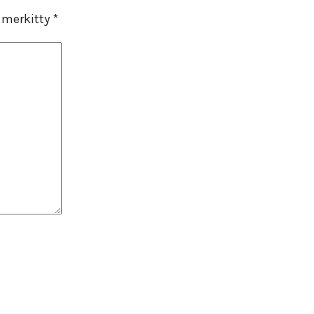
n merkitty
*