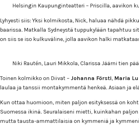
Helsingin Kaupunginteatteri – Priscilla, aavikon 
Lyhyesti siis: Yksi kolmikosta, Nick, haluaa nähdä pik
baarissa. Matkalla Sydneystä tuppukylään tapahtuu sitte
on siis se iso kulkuväline, jolla aavikon halki matkataa
Niki Rautén, Lauri Mikkola, Clarissa Jäärni tien pää
Toinen kolmikko on Diivat –
Johanna Försti
,
Maria L
laulaa ja tanssii montakymmentä henkeä. Asiaan ja elä
Kun ottaa huomioon, miten paljon esityksessä on kohtau
Suomessa ikinä. Seuralaiseni mietti, kuinkahan paljon 
mutta tausta-ammattilaisia on kymmeniä ja kymmeniä,