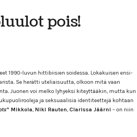
luulot pois!
leet 1990-luvun hittibiisien soidessa. Lokakuisen ensi-
arista. Se herätti uteliaisuutta, olkoon mitä vaan
nta. Juonen voi melko lyhyeksi kiteyttääkin, mutta kun
sukupuolirooleja ja seksuaalisia identiteettejä kohtaan
ots
” Mikkola
,
Niki Rauten
,
Clarissa Jäärni
– on niin