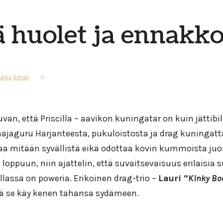
ä huolet ja ennakko
gle+
Email
0
van, että Priscilla – aavikon kuningatar on kuin jättibi
hjaajaguru Harjanteesta, pukuloistosta ja drag kuningatt
vaa mitään syvällistä eikä odottaa kovin kummoista juo
loppuun, niin ajattelin, että suvaitsevaisuus erilaisia 
llassa on poweria. Erikoinen drag-trio –
Lauri ”
Kinky Bo
että se käy kenen tahansa sydämeen.