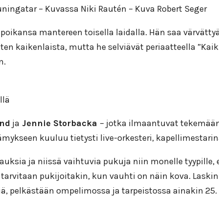
kuningatar – Kuvassa Niki Rautén – Kuva Robert Seger
kupoikansa mantereen toisella laidalla. Hän saa värvät
n kaikenlaista, mutta he selviävät periaatteella ”Kaikki
n.
llä
und
ja
Jennie Storbacka
– jotka ilmaantuvat tekemää
mykseen kuuluu tietysti live-orkesteri, kapellimestar
ksia ja niissä vaihtuvia pukuja niin monelle tyypille, 
tarvitaan pukijoitakin, kun vauhti on näin kova. Laski
 pelkästään ompelimossa ja tarpeistossa ainakin 25.