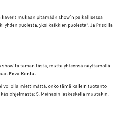
tyä kaverit mukaan pitämään show´n paikallisessa
 yhden puolesta, yksi kaikkien puolesta”. Ja Priscilla
n show´ta tämän tästä, mutta yhteensä näyttämöllä
inaan
Eeva Kontu.
ei voi olla miettimättä, onko tämä kallein tuotanto
n käsiohjelmasta: 5. Meinasin laskeskella muutakin,