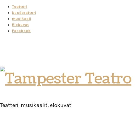
Teatteri
kesäteatteri
musikaali
Elokuvat
Facebook
Tampester
Teatro
Teatteri, musikaalit, elokuvat