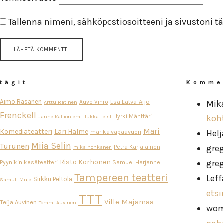
Tallenna nimeni, sähköpostiosoitteeni ja sivustoni
tägit
Komme
Aimo Räsänen
Esa Latva-Äijö
Auvo Vihro
Mik
Arttu Ratinen
Frenckell
Jyrki Mänttäri
koh
Janne Kallioniemi
Jukka Leisti
Mari
Komediateatteri
Lari Halme
Helj
marika vapaavuori
Miia Selin
Turunen
gre
Petra Karjalainen
mika honkanen
Risto Korhonen
gre
Pyynikin kesäteatteri
Samuel Harjanne
Tampereen teatteri
Leff
Sirkku Peltola
Samuli Muje
ets
TTT
Ville Majamaa
Teija Auvinen
Tommi Auvinen
wo