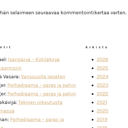
 tähän selaimeen seuraavaa kommentointikertaa varten.
ntit
Arkisto
ael
:
Isänpäivä – Kotiläksyä
2026
taamisiin
2025
ä Vasara
:
Varissuolla räpäten
2024
ger
:
Perhedraama – paras ja pahin
2023
ger
:
Perhedraama – paras ja pahin
2022
akävijä
:
Tekojen oikeutusta
2021
imässä
2020
man
:
Perhedraama – paras ja
2019