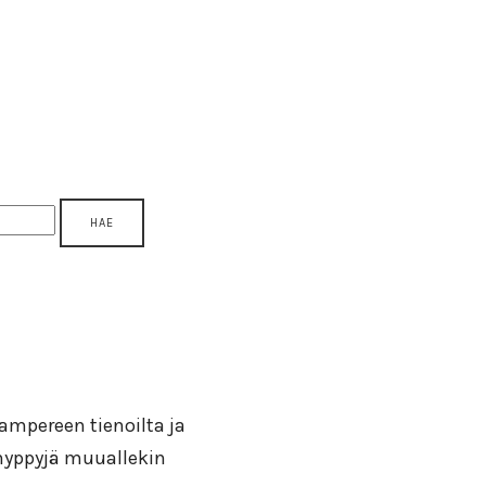
 Tampereen tienoilta ja
ähyppyjä muuallekin