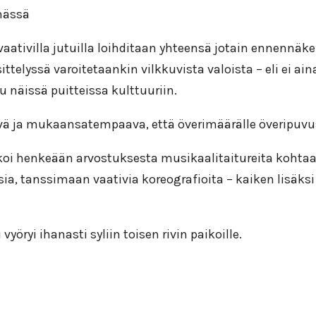
ämässä
aa vaativilla jutuilla loihditaan yhteensä jotain ennen
Esittelyssä varoitetaankin vilkkuvista valoista – eli ei 
 näissä puitteissa kulttuuriin.
sevä ja mukaansatempaava, että överimäärälle överipu
koi henkeään arvostuksesta musikaalitaitureita kohta
a, tanssimaan vaativia koreografioita – kaiken lisäksi
ryi ihanasti syliin toisen rivin paikoille.