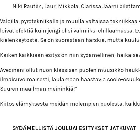
Niki Rautén, Lauri Mikkola, Clarissa Jäärni bilett
Valoilla, pyrotekniikalla ja muulla valtaisaa tekniikk
loivat efektiä kuin jengi olisi valmiiksi chillaamassa. 
kielenkäytöstä. Se on suorastaan härskiä, mutta kuuluu
Kaiken kaikkiaan esitys on niin sydämellinen, häikäi
Avecinani ollut nuori klassisen puolen muusikko hauk
ilmaisuvoimaisesti, laulamaan haastavia soolo-osuuksi
Suuren maailman meininkiä!”
Kiitos elämyksestä meidän molempien puolesta, kaikki vyö
SYDÄMELLISTÄ JOULUA!
ESITYKSET JATKUVAT