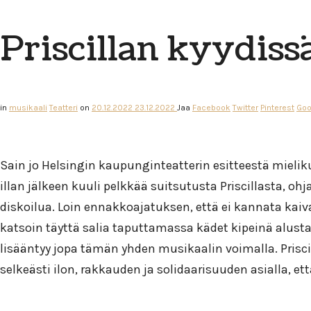
Priscillan kyydiss
in
musikaali
Teatteri
on
20.12.2022
23.12.2022
Jaa
Facebook
Twitter
Pinterest
Goo
Sain jo Helsingin kaupunginteatterin esitteestä mieliku
illan jälkeen kuuli pelkkää suitsutusta Priscillasta, o
diskoilua. Loin ennakkoajatuksen, että ei kannata kai
katsoin täyttä salia taputtamassa kädet kipeinä alusta 
lisääntyy jopa tämän yhden musikaalin voimalla. Prisci
selkeästi ilon, rakkauden ja solidaarisuuden asialla, 