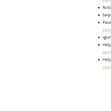
pah
Niil
ter
Pau
pah
igor
Helj
poi
Helj
nok