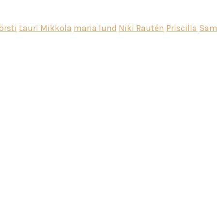
örsti
Lauri Mikkola
maria lund
Niki Rautén
Priscilla
Sam