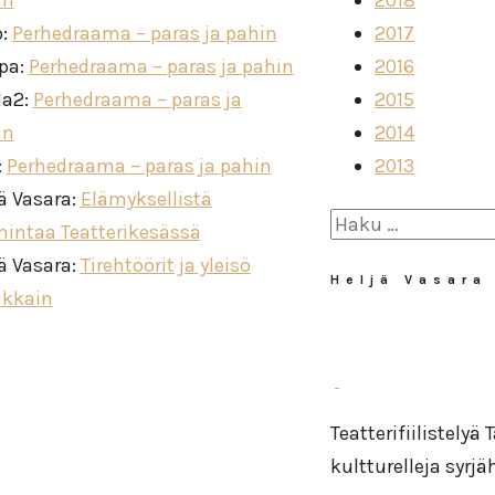
in
2018
o
:
Perhedraama – paras ja pahin
2017
ppa
:
Perhedraama – paras ja pahin
2016
la2
:
Perhedraama – paras ja
2015
in
2014
:
Perhedraama – paras ja pahin
2013
ä Vasara
:
Elämyksellistä
Haku:
mintaa Teatterikesässä
ä Vasara
:
Tirehtöörit ja yleisö
Heljä Vasara
ikkain
Teatterifiilistelyä
kultturelleja syrj