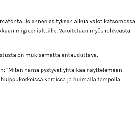
näkemätöntä. Jo ennen esityksen alkua valot katsomossa
ainakaan migreenialttiille. Varoitetaan myös rohkeasta
vustusta on mukisematta antauduttava.
an: ”Miten nämä pystyvät yhtaikaa näyttelemään
 huippukorkeissa koroissa ja huimalla tempolla.