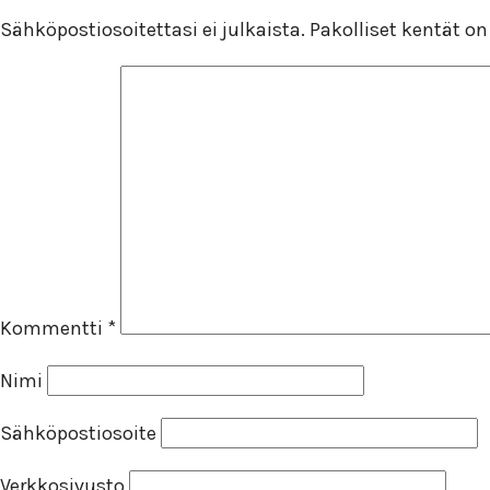
Sähköpostiosoitettasi ei julkaista.
Pakolliset kentät o
Kommentti
*
Nimi
Sähköpostiosoite
Verkkosivusto