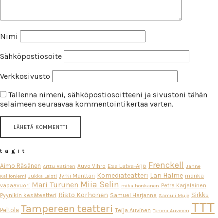
Nimi
Sähköpostiosoite
Verkkosivusto
Tallenna nimeni, sähköpostiosoitteeni ja sivustoni tähän
selaimeen seuraavaa kommentointikertaa varten.
tägit
Frenckell
Aimo Räsänen
Esa Latva-Äijö
Auvo Vihro
Arttu Ratinen
Janne
Komediateatteri
Lari Halme
Jyrki Mänttäri
marika
Kallioniemi
Jukka Leisti
Miia Selin
Mari Turunen
vapaavuori
Petra Karjalainen
mika honkanen
Risto Korhonen
Sirkku
Pyynikin kesäteatteri
Samuel Harjanne
Samuli Muje
TTT
Tampereen teatteri
Peltola
Teija Auvinen
Tommi Auvinen