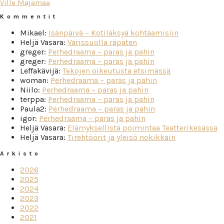
Ville Majamaa
Kommentit
Mikael
:
Isänpäivä – Kotiläksyä kohtaamisiin
Heljä Vasara
:
Varissuolla räpäten
greger
:
Perhedraama – paras ja pahin
greger
:
Perhedraama – paras ja pahin
Leffakävijä
:
Tekojen oikeutusta etsimässä
woman
:
Perhedraama – paras ja pahin
Niilo
:
Perhedraama – paras ja pahin
terppa
:
Perhedraama – paras ja pahin
Paula2
:
Perhedraama – paras ja pahin
igor
:
Perhedraama – paras ja pahin
Heljä Vasara
:
Elämyksellistä poimintaa Teatterikesässä
Heljä Vasara
:
Tirehtöörit ja yleisö nokikkain
Arkisto
2026
2025
2024
2023
2022
2021