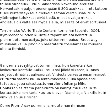
toinen suhdeluku kuin Ganderissa Newfoundlandissa:
Hervantaakin paljon pienempään 9 300 asukkaan lintukotoon
tulee kertarysäyksellä melkein saman verran lisää. Nuo
yläilmojen tulokkaat eivät tiedä, missä ovat ja miksi.
Ahdistus oli valtaisaa myös siellä, missä talot eivät sortuneet.
Terrori-isku World Trade Centerin torneihin tapahtui 2001.
Kymmenen vuoden kuluttua tapahtumista kehrättiin
pienimuotoinen esitys, joka sittemmin paisui Broadway-
musikaaliksi ja johon on haastateltu tosielämässä mukana
olleita ihmisiä.
Ganderilaiset ryhtyivät toimiin heti, kun koneita alkoi
laskeutua kentälle. Kaikki muu sai jäädä sikseen, kunnes
suljetut ilmatilat aukeaisivat. Viidestä päivästä ensimmäiset
28 tuntia saattoi kulua lentokoneessa. Siinä ajassa ehtii
tutustua, jopa rakastua.
Jonna Järnefelt
in ja
Mika
Honkasen
esittämä pariskunta on nähnyt musikaalin 95
kertaa. Jokainen kerta kuuluu olevan Dianelle ja Nickille kuin
vihkivalan uusiminen.
Come From Away poimii siis muutaman ihmisen