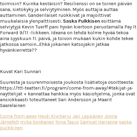
toimisin? Kuinka kestäisin? Resilienssi on se toinen päivän
sana, sietokyky ja selviytyminen. Myös auttajia auttaa
auttaminen. Ganderilaiset ruokkivat ja majoittivat
muukalaisia ylenpalttisesti.
Saska Pulkkisen
esittämä
selviytyjä Kevin Tuerff pani hyvän kiertoon perustamalla Pay It
Forward 9/11 -liikkeen. Ideana on tehdä kolme hyvää tekoa
aina syyskuun 11. päivä, ja toivon mukaan kukin kohde tekee
jatkossa samoin…Ehkä jokainen katsojakin jatkaa
hyvänkierrettä??
Kuvat Kari Sunnari
Suuresta ja suurenmoisesta joukosta lisätietoja osoitteesta:
https://ttt-teatteri.fi/program/come-from-away/#tekijat-ja-
nayttelijat + kannattaa hankkia myös käsiohjelma, jonka ovat
ansiokkaasti toteuttaneet Sari Andersson ja Maarit
Saarelainen
Come from away
Heidi Kiviharju
Jari Leppänen
Jonna
Järnefelt
mika honkanen
Nina Tapio
Samuel Harjanne
saska
pulkkinen