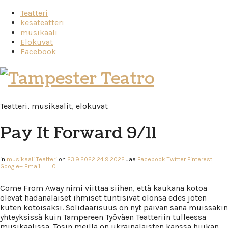
Teatteri
kesäteatteri
musikaali
Elokuvat
Facebook
Tampester
Teatro
Teatteri, musikaalit, elokuvat
Pay It Forward 9/11
in
musikaali
Teatteri
on
23.9.2022
24.9.2022
Jaa
Facebook
Twitter
Pinterest
Google+
Email
0
Come From Away nimi viittaa siihen, että kaukana kotoa
olevat hädänalaiset ihmiset tuntisivat olonsa edes joten
kuten kotoisaksi. Solidaarisuus on nyt päivän sana muissakin
yhteyksissä kuin Tampereen Työväen Teatteriin tulleessa
musikaalissa. Tosin meillä on ukrainalaisten kanssa hiukan