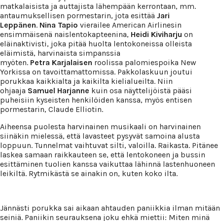
matkalaisista ja auttajista lähempään kerrontaan, mm.
antaumuksellisen pormestarin, jota esittää
Jari
Leppänen
.
Nina
Tapio
vierailee American Airlinesin
ensimmäisenä naislentokapteenina,
Heidi Kiviharju
on
eläinaktivisti, joka pitää huolta lentokoneissa olleista
eläimistä, harvinaista simpanssia
myöten.
Petra
Karjalaisen
roolissa palomiespoika New
Yorkissa on tavoittamattomissa. Pakkolaskuun joutui
porukkaa kaikkialta ja kaikilta kielialueilta. Niin
ohjaaja
Samuel Harjanne
kuin osa näyttelijöistä pääsi
puheisiin kyseisten henkilöiden kanssa, myös entisen
pormestarin, Claude Elliotin.
Aiheensa puolesta harvinainen musikaali on harvinainen
siinäkin mielessä, että lavasteet pysyvät samoina alusta
loppuun. Tunnelmat vaihtuvat silti, valoilla. Raikasta. Pitänee
laskea samaan raikkauteen se, että lentokoneen ja bussin
esittäminen tuolien kanssa vaikuttaa lähinnä lastenhuoneen
leikiltä. Rytmikästä se ainakin on, kuten koko ilta.
Jännästi porukka sai aikaan ahtauden paniikkia ilman mitään
seiniä. Paniikin seurauksena joku ehkä miettii: Miten minä