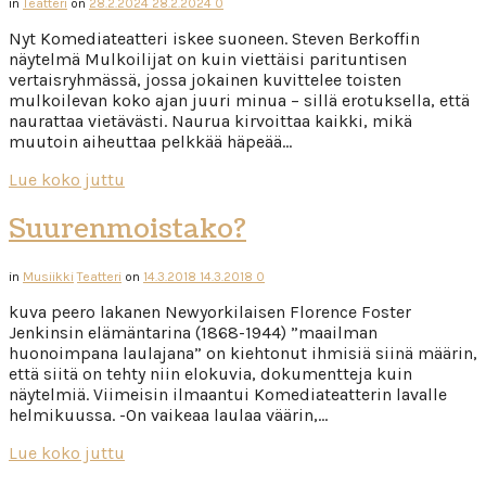
in
Teatteri
on
28.2.2024
28.2.2024
0
Nyt Komediateatteri iskee suoneen. Steven Berkoffin
näytelmä Mulkoilijat on kuin viettäisi parituntisen
vertaisryhmässä, jossa jokainen kuvittelee toisten
mulkoilevan koko ajan juuri minua – sillä erotuksella, että
naurattaa vietävästi. Naurua kirvoittaa kaikki, mikä
muutoin aiheuttaa pelkkää häpeää…
Lue koko juttu
Suurenmoistako?
in
Musiikki
Teatteri
on
14.3.2018
14.3.2018
0
kuva peero lakanen Newyorkilaisen Florence Foster
Jenkinsin elämäntarina (1868-1944) ”maailman
huonoimpana laulajana” on kiehtonut ihmisiä siinä määrin,
että siitä on tehty niin elokuvia, dokumentteja kuin
näytelmiä. Viimeisin ilmaantui Komediateatterin lavalle
helmikuussa. -On vaikeaa laulaa väärin,…
Lue koko juttu