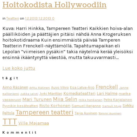
Hoitokodista Hollywoodiin
in
Teatteri
on
1.2.2013
1.2.2013
0
Kuva: Harri Hinkka, Tampereen Teatteri Kaikkien hoiva-alan
päälliköiden ja päättäjien pitäisi nähdä Anna Krogeruksen
hoitokotidraama Kuin ensimmäistä päivää Tamperen
Teatterin Frenckell-näyttämöllä. Tapahtumapaikan eli
Lepolan ”viimeisen pysäkin” takia näytelmä kerää yleisöksi
ensinnä ikääntynyttä väestöä, mutta takuuvarmasti…
Lue koko juttu
tägit
Frenckell
Aimo Räsänen
Esa Latva-Äijö
Auvo Vihro
Arttu Ratinen
Janne
Komediateatteri
Lari Halme
Jyrki Mänttäri
marika
Kallioniemi
Jukka Leisti
Miia Selin
Mari Turunen
vapaavuori
Petra Karjalainen
mika honkanen
Risto Korhonen
Sirkku
Pyynikin kesäteatteri
Samuel Harjanne
Samuli Muje
Tampereen teatteri
Peltola
Teija Auvinen
Tommi Auvinen
TTT
Ville Majamaa
Kommentit