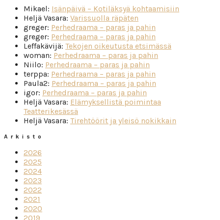
Mikael
:
Isänpäivä – Kotiläksyä kohtaamisiin
Heljä Vasara
:
Varissuolla räpäten
greger
:
Perhedraama – paras ja pahin
greger
:
Perhedraama – paras ja pahin
Leffakävijä
:
Tekojen oikeutusta etsimässä
woman
:
Perhedraama – paras ja pahin
Niilo
:
Perhedraama – paras ja pahin
terppa
:
Perhedraama – paras ja pahin
Paula2
:
Perhedraama – paras ja pahin
igor
:
Perhedraama – paras ja pahin
Heljä Vasara
:
Elämyksellistä poimintaa
Teatterikesässä
Heljä Vasara
:
Tirehtöörit ja yleisö nokikkain
Arkisto
2026
2025
2024
2023
2022
2021
2020
2019