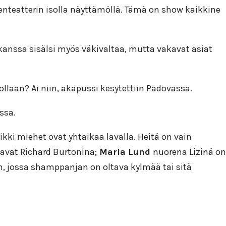
nteatterin isolla näyttämöllä. Tämä on show kaikkine
 kanssa sisälsi myös väkivaltaa, mutta vakavat asiat
aan? Ai niin, äkäpussi kesytettiin Padovassa.
ssa.
kki miehet ovat yhtaikaa lavalla. Heitä on vain
tavat Richard Burtonina;
Maria Lund
nuorena Lizinä on
ään, jossa shamppanjan on oltava kylmää tai sitä