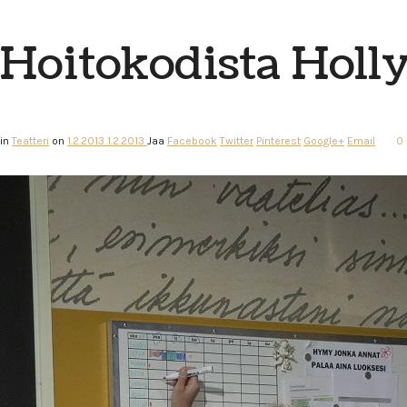
Hoitokodista Holl
in
Teatteri
on
1.2.2013
1.2.2013
Jaa
Facebook
Twitter
Pinterest
Google+
Email
0