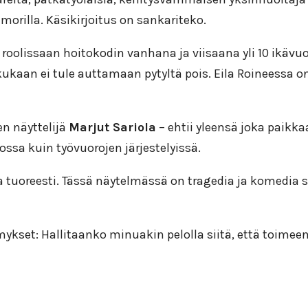
orilla. Käsikirjoitus on sankariteko.
roolissaan hoitokodin vanhana ja viisaana yli 10 ikävuo
 kukaan ei tule auttamaan pytyltä pois. Eila Roineessa 
en näyttelijä
Marjut Sariola
– ehtii yleensä joka paikk
ssa kuin työvuorojen järjestelyissä.
 tuoreesti. Tässä näytelmässä on tragedia ja komedia
ykset: Hallitaanko minuakin pelolla siitä, että toim