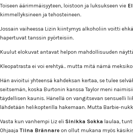
Toiseen äärimmäisyyteen, loistoon ja luksukseen vie
El
kimmellyksineen ja tehosteineen.
Jossain vaiheessa Lizin kiintymys alkoholiin voitti eh
hapertuvat tanssin pyörteisiin.
Kuulut elokuvat antavat helpon mahdollisuuden näyttä
Kleopatrasta ei voi erehtyä.. mutta mitä nämä meksikolai
Hän avioitui yhteensä kahdeksan kertaa, se tulee selväk
seitsemän, koska Burtonin kanssa Taylor meni naimisi
täydellisen kaunis. Hänellä on vangitsevan sensuelli li
lähdetään helikopterilla hakemaan. Mutta Barbie-nukk
Vasta kun vanhempi Liz eli
Sinikka Sokka
laulaa, tunt
Ohjaaja
Tiina Brännare
on ollut mukana myös käsikirj