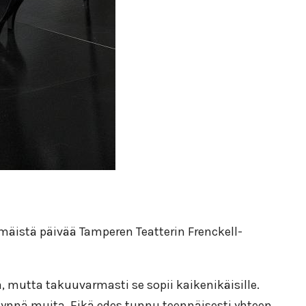
istä päivää Tamperen Teatterin Frenckell-
 mutta takuuvarmasti se sopii kaikenikäisille.
ynnä muita. Eikä edes tunnu teennäisesti yhteen