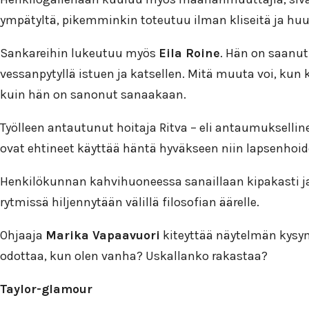
ympätyltä, pikemminkin toteutuu ilman kliseitä ja huum
Sankareihin lukeutuu myös
Eila Roine
. Hän on saanut 
vessanpytyllä istuen ja katsellen. Mitä muuta voi, kun
kuin hän on sanonut sanaakaan.
Työlleen antautunut hoitaja Ritva – eli antaumuksellin
ovat ehtineet käyttää häntä hyväkseen niin lapsenhoido
Henkilökunnan kahvihuoneessa sanaillaan kipakasti ja
rytmissä hiljennytään välillä filosofian äärelle.
Ohjaaja
Marika Vapaavuori
kiteyttää näytelmän kysym
odottaa, kun olen vanha? Uskallanko rakastaa?
Taylor-glamour