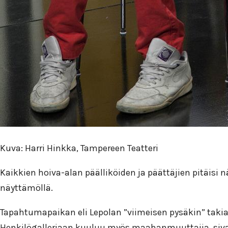
Kuva: Harri Hinkka, Tampereen Teatteri
Kaikkien hoiva-alan päälliköiden ja päättäjien pitäisi
näyttämöllä.
Tapahtumapaikan eli Lepolan ”viimeisen pysäkin” takia 
Henkilögalleriaan kuuluu myös maahanmuuttajia, sivar