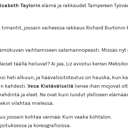
isabeth Taylorin
elämä ja rakkaudet Tampereen Työväe
kä timantit, jossain vaiheessa rakkaus Richard Burtonin
mökuvan vaihtamiseen salamannopeasti. Missäs nyt oll
set täällä heiluvat? Ai jaa, Liz avioitui kerran Meksiko
si heti alkuun, ja häävalssitoteutus on hauska, kun kai
in kahdesti.
Vesa Kietäväisellä
lienee ihan mojovat ol
ikehdintä ja eleet. Ne ovat kuin luodut ylelliseen eläm
ekin vilahtaa mielessä.
uu jossain kohtaa värinää: Kuin vaaka kohtalon.
oituksessa ja koreografioissa.