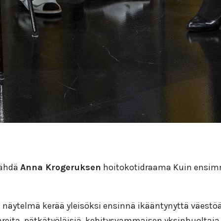
 nähdä
Anna Krogeruksen
hoitokotidraama Kuin ensimmä
näytelmä kerää yleisöksi ensinnä ikääntynyttä väestöä,
eita, pätkätyöläisiä, kehitysvammaisen yksinhuoltaja 