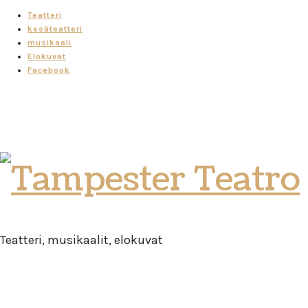
Teatteri
kesäteatteri
musikaali
Elokuvat
Facebook
Tampester
Teatro
Teatteri, musikaalit, elokuvat