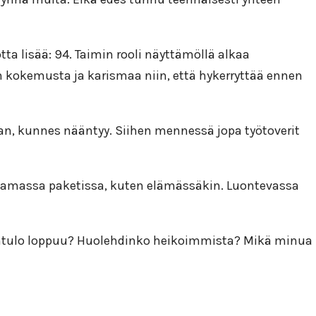
tta lisää: 94. Taimin rooli näyttämöllä alkaa
on kokemusta ja karismaa niin, että hykerryttää ennen
aan, kunnes nääntyy. Siihen mennessä jopa työtoverit
 samassa paketissa, kuten elämässäkin. Luontevassa
eentulo loppuu? Huolehdinko heikoimmista? Mikä minua