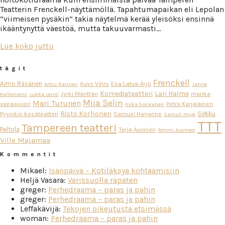
Teatterin Frenckell-näyttämöllä. Tapahtumapaikan eli Lepolan
”viimeisen pysäkin” takia näytelmä kerää yleisöksi ensinnä
ikääntynyttä väestöä, mutta takuuvarmasti…
Lue koko juttu
tägit
Frenckell
Aimo Räsänen
Esa Latva-Äijö
Auvo Vihro
Arttu Ratinen
Janne
Komediateatteri
Lari Halme
Jyrki Mänttäri
marika
Kallioniemi
Jukka Leisti
Miia Selin
Mari Turunen
vapaavuori
Petra Karjalainen
mika honkanen
Risto Korhonen
Sirkku
Pyynikin kesäteatteri
Samuel Harjanne
Samuli Muje
TTT
Tampereen teatteri
Peltola
Teija Auvinen
Tommi Auvinen
Ville Majamaa
Kommentit
Mikael
:
Isänpäivä – Kotiläksyä kohtaamisiin
Heljä Vasara
:
Varissuolla räpäten
greger
:
Perhedraama – paras ja pahin
greger
:
Perhedraama – paras ja pahin
Leffakävijä
:
Tekojen oikeutusta etsimässä
woman
:
Perhedraama – paras ja pahin