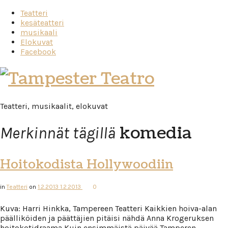
Teatteri
kesäteatteri
musikaali
Elokuvat
Facebook
Tampester
Teatro
Teatteri, musikaalit, elokuvat
komedia
Merkinnät tägillä
Hoitokodista Hollywoodiin
in
Teatteri
on
1.2.2013
1.2.2013
0
Kuva: Harri Hinkka, Tampereen Teatteri Kaikkien hoiva-alan
päälliköiden ja päättäjien pitäisi nähdä Anna Krogeruksen
hoitokotidraama Kuin ensimmäistä päivää Tamperen