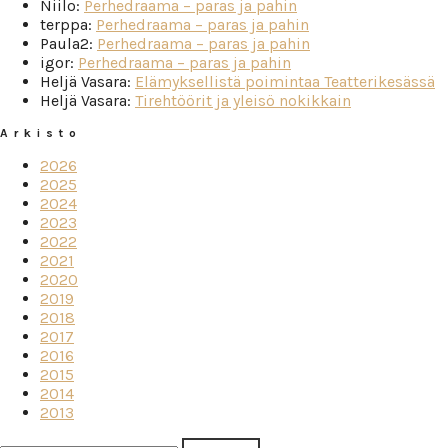
Niilo
:
Perhedraama – paras ja pahin
terppa
:
Perhedraama – paras ja pahin
Paula2
:
Perhedraama – paras ja pahin
igor
:
Perhedraama – paras ja pahin
Heljä Vasara
:
Elämyksellistä poimintaa Teatterikesässä
Heljä Vasara
:
Tirehtöörit ja yleisö nokikkain
Arkisto
2026
2025
2024
2023
2022
2021
2020
2019
2018
2017
2016
2015
2014
2013
Haku: