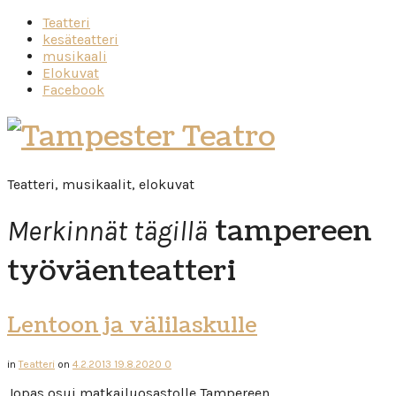
Teatteri
kesäteatteri
musikaali
Elokuvat
Facebook
Tampester
Teatro
Teatteri, musikaalit, elokuvat
tampereen
Merkinnät tägillä
työväenteatteri
Lentoon ja välilaskulle
in
Teatteri
on
4.2.2013
19.8.2020
0
Jopas osui matkailuosastolle Tampereen