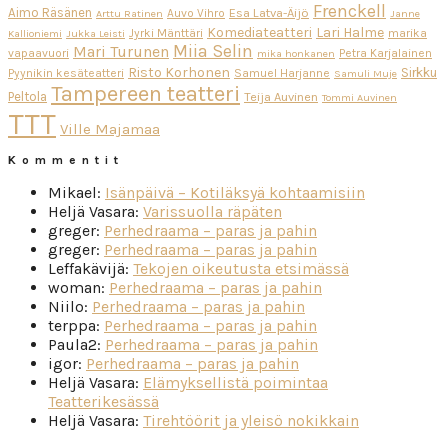
Frenckell
Aimo Räsänen
Esa Latva-Äijö
Auvo Vihro
Arttu Ratinen
Janne
Komediateatteri
Lari Halme
Jyrki Mänttäri
marika
Kallioniemi
Jukka Leisti
Miia Selin
Mari Turunen
vapaavuori
Petra Karjalainen
mika honkanen
Risto Korhonen
Sirkku
Pyynikin kesäteatteri
Samuel Harjanne
Samuli Muje
Tampereen teatteri
Peltola
Teija Auvinen
Tommi Auvinen
TTT
Ville Majamaa
Kommentit
Mikael
:
Isänpäivä – Kotiläksyä kohtaamisiin
Heljä Vasara
:
Varissuolla räpäten
greger
:
Perhedraama – paras ja pahin
greger
:
Perhedraama – paras ja pahin
Leffakävijä
:
Tekojen oikeutusta etsimässä
woman
:
Perhedraama – paras ja pahin
Niilo
:
Perhedraama – paras ja pahin
terppa
:
Perhedraama – paras ja pahin
Paula2
:
Perhedraama – paras ja pahin
igor
:
Perhedraama – paras ja pahin
Heljä Vasara
:
Elämyksellistä poimintaa
Teatterikesässä
Heljä Vasara
:
Tirehtöörit ja yleisö nokikkain