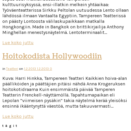
kulttuurisyksyssä, ensi-illatkin melkein yhtäaikaa:
Työväenteatterissa Sirkku Peltolan uutuudessa Lento ollaan
lähdössä ilmaan Vantaalta Egyptiin. Tampereen Teatterissä
on päästy Lontoosta välilaskupaikkaan matkalla
Hongkongiin. Made in Bangkok on brittikirjailija Anthony
Minghellan menestysnäytelmä. Lentoterminaalit…
Lue koko juttu
Hoitokodista Hollywoodiin
in
Teatteri
on
1.2.2013
1.2.2013
0
Kuva: Harri Hinkka, Tampereen Teatteri Kaikkien hoiva-alan
päälliköiden ja päättäjien pitäisi nähdä Anna Krogeruksen
hoitokotidraama Kuin ensimmäistä päivää Tamperen
Teatterin Frenckell-näyttämöllä. Tapahtumapaikan eli
Lepolan ”viimeisen pysäkin” takia näytelmä kerää yleisöksi
ensinnä ikääntynyttä väestöä, mutta takuuvarmasti…
Lue koko juttu
tägit