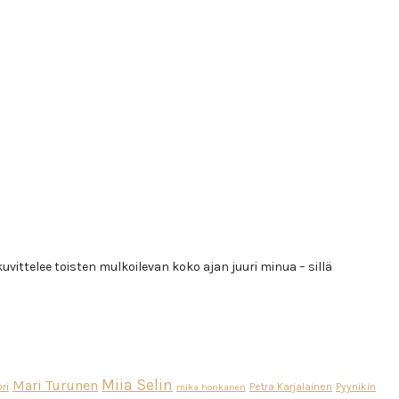
vittelee toisten mulkoilevan koko ajan juuri minua – sillä
Miia Selin
Mari Turunen
ri
Petra Karjalainen
Pyynikin
mika honkanen