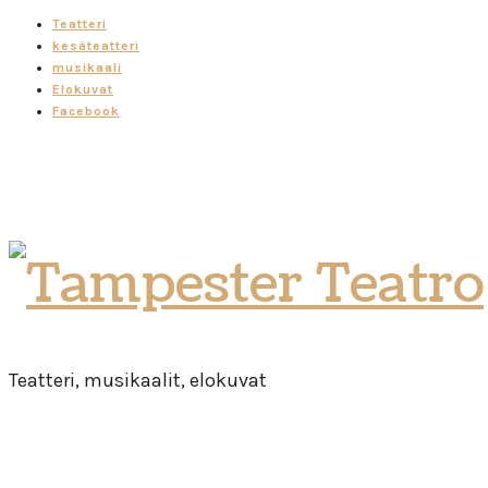
Teatteri
kesäteatteri
musikaali
Elokuvat
Facebook
Tampester
Teatro
Teatteri, musikaalit, elokuvat