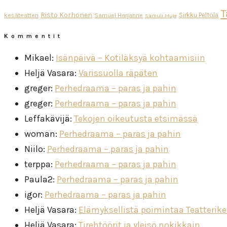
T
Risto Korhonen
Sirkku Peltola
kesäteatteri
Samuel Harjanne
Samuli Muje
Kommentit
Mikael
:
Isänpäivä – Kotiläksyä kohtaamisiin
Heljä Vasara
:
Varissuolla räpäten
greger
:
Perhedraama – paras ja pahin
greger
:
Perhedraama – paras ja pahin
Leffakävijä
:
Tekojen oikeutusta etsimässä
woman
:
Perhedraama – paras ja pahin
Niilo
:
Perhedraama – paras ja pahin
terppa
:
Perhedraama – paras ja pahin
Paula2
:
Perhedraama – paras ja pahin
igor
:
Perhedraama – paras ja pahin
Heljä Vasara
:
Elämyksellistä poimintaa Teatterik
Heljä Vasara
:
Tirehtöörit ja yleisö nokikkain