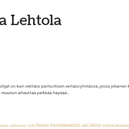
a Lehtola
ijat on kuin viettäisi parituntisen vertaisryhmässä, jossa jokainen ku
ikä muutoin aiheuttaa pelkkää häpeää…
Komediateatteri
Lari Halme
Jyrki Mänttäri
marika vapaavuo
oniemi
Jukka Leisti