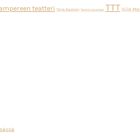
TTT
ampereen teatteri
Ville M
Teija Auvinen
Tommi Auvinen
esässä