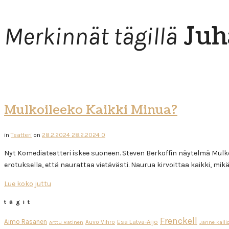
Juh
Merkinnät tägillä
Mulkoileeko Kaikki Minua?
in
Teatteri
on
28.2.2024
28.2.2024
0
Nyt Komediateatteri iskee suoneen. Steven Berkoffin näytelmä Mulkoil
erotuksella, että naurattaa vietävästi. Naurua kirvoittaa kaikki, m
Lue koko juttu
tägit
Frenckell
Aimo Räsänen
Esa Latva-Äijö
Auvo Vihro
Arttu Ratinen
Janne Kalli