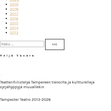
2019
2018
2017
2016
2015
2014
2013
Haku:
Heljä Vasara
Teatterifiilistelyä Tampereen tienoilta ja kultturelleja
syrjähyppyjä muuallekin
Tampester Teatro 2013-2026