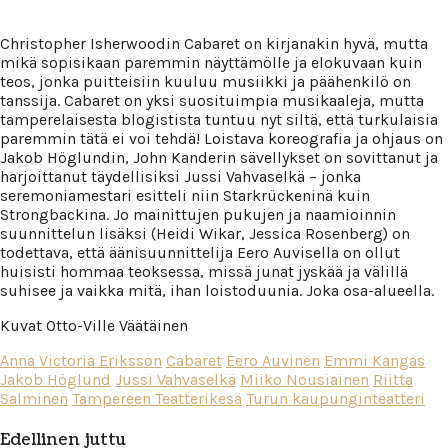
Christopher Isherwoodin Cabaret on kirjanakin hyvä, mutta
mikä sopisikaan paremmin näyttämölle ja elokuvaan kuin
teos, jonka puitteisiin kuuluu musiikki ja päähenkilö on
tanssija. Cabaret on yksi suosituimpia musikaaleja, mutta
tamperelaisesta blogistista tuntuu nyt siltä, että turkulaisia
paremmin tätä ei voi tehdä! Loistava koreografia ja ohjaus on
Jakob Höglundin, John Kanderin sävellykset on sovittanut ja
harjoittanut täydellisiksi Jussi Vahvaselkä – jonka
seremoniamestari esitteli niin Starkrückeninä kuin
Strongbackina. Jo mainittujen pukujen ja naamioinnin
suunnittelun lisäksi (Heidi Wikar, Jessica Rosenberg) on
todettava, että äänisuunnittelija Eero Auvisella on ollut
huisisti hommaa teoksessa, missä junat jyskää ja välillä
suhisee ja vaikka mitä, ihan loistoduunia. Joka osa-alueella.
Kuvat Otto-Ville Väätäinen
Anna Victoria Eriksson
Cabaret
Eero Auvinen
Emmi Kangas
Jakob Höglund
Jussi Vahvaselkä
Miiko Nousiainen
Riitta
Salminen
Tampereen Teatterikesä
Turun kaupunginteatteri
Edellinen juttu