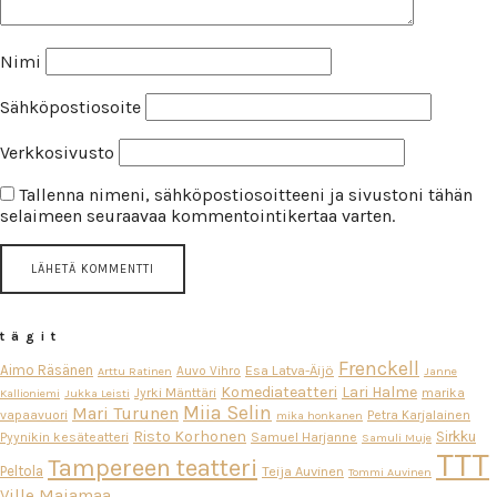
Nimi
Sähköpostiosoite
Verkkosivusto
Tallenna nimeni, sähköpostiosoitteeni ja sivustoni tähän
selaimeen seuraavaa kommentointikertaa varten.
tägit
Frenckell
Aimo Räsänen
Esa Latva-Äijö
Auvo Vihro
Arttu Ratinen
Janne
Komediateatteri
Lari Halme
Jyrki Mänttäri
marika
Kallioniemi
Jukka Leisti
Miia Selin
Mari Turunen
vapaavuori
Petra Karjalainen
mika honkanen
Risto Korhonen
Sirkku
Pyynikin kesäteatteri
Samuel Harjanne
Samuli Muje
TTT
Tampereen teatteri
Peltola
Teija Auvinen
Tommi Auvinen
Ville Majamaa