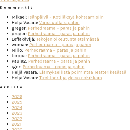
Kommentit
Mikael
:
Isänpäivä – Kotiläksyä kohtaamisiin
Heljä Vasara
:
Varissuolla räpäten
greger
:
Perhedraama – paras ja pahin
greger
:
Perhedraama – paras ja pahin
Leffakävijä
:
Tekojen oikeutusta etsimässä
woman
:
Perhedraama – paras ja pahin
Niilo
:
Perhedraama – paras ja pahin
terppa
:
Perhedraama – paras ja pahin
Paula2
:
Perhedraama – paras ja pahin
igor
:
Perhedraama – paras ja pahin
Heljä Vasara
:
Elämyksellistä poimintaa Teatterikesässä
Heljä Vasara
:
Tirehtöörit ja yleisö nokikkain
Arkisto
2026
2025
2024
2023
2022
2021
2020