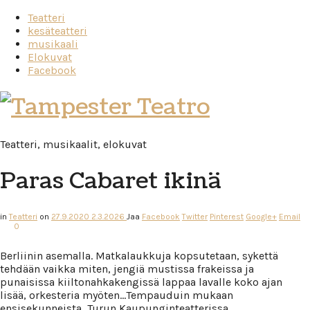
Teatteri
kesäteatteri
musikaali
Elokuvat
Facebook
Tampester
Teatro
Teatteri, musikaalit, elokuvat
Paras Cabaret ikinä
in
Teatteri
on
27.9.2020
2.3.2026
Jaa
Facebook
Twitter
Pinterest
Google+
Email
0
Berliinin asemalla. Matkalaukkuja kopsutetaan, sykettä
tehdään vaikka miten, jengiä mustissa frakeissa ja
punaisissa kiiltonahkakengissä lappaa lavalle koko ajan
lisää, orkesteria myöten…Tempauduin mukaan
ensisekunneista, Turun Kaupunginteatterissa.