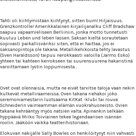
Tahti oli kiihtymistään kiihtynyt, sitten bum! Hiljaisuus.
Grenzkontrolle! Amerikkalainen kirjailijanalku Cliff Bradshaw
saapuu vapaamieliseen Berliiniin, jonka motto tunnetusti
kuuluu Leben und leben lassen. Saksan kieltä sorautetaan
sopivasti paikallisväriksi siten, että ei haittaa, jos ei
saksanopintoja ole takana. Metallikehikoista tehty lavastus
(Sven Haraldsson) taipuu nerokkaasti valoilla (Jarmo Esko)
yhteen tai kahteen kerrokseen tai suurensuurena hakaristinä
varoittamaan lystin loppumisesta .
Ovet ovat olennaisia, mutta ne eivät tarvitse taloja vaan nekin
kulkevat metalliraameissa. Oven takana riehakoi joko
seremoniamestarin luotsaama KitKat -klubi tai rouva
Schneiderin vaimeamman elämän vuokrahuoneisto. Ovien
takana kehrääntyy myös natsien valta. Apinankin selkään
hyppäävä Miiko Toiviainen tekee legendaarisen isännän
roolin. Jääköön vaikka teatterihistoriaan.
Elokuvan näkijälle Sally Bowles on henkilöitynyt niin vahvasti