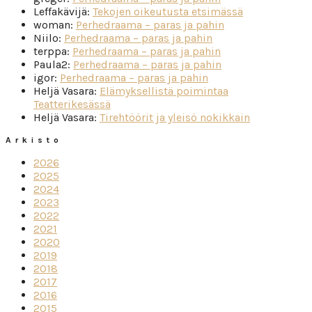
Leffakävijä
:
Tekojen oikeutusta etsimässä
woman
:
Perhedraama – paras ja pahin
Niilo
:
Perhedraama – paras ja pahin
terppa
:
Perhedraama – paras ja pahin
Paula2
:
Perhedraama – paras ja pahin
igor
:
Perhedraama – paras ja pahin
Heljä Vasara
:
Elämyksellistä poimintaa
Teatterikesässä
Heljä Vasara
:
Tirehtöörit ja yleisö nokikkain
Arkisto
2026
2025
2024
2023
2022
2021
2020
2019
2018
2017
2016
2015