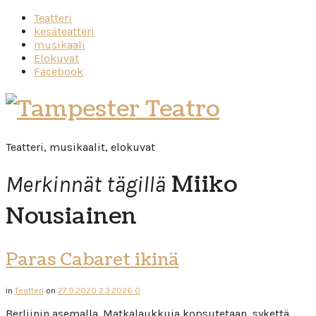
Teatteri
kesäteatteri
musikaali
Elokuvat
Facebook
Tampester
Teatro
Teatteri, musikaalit, elokuvat
Miiko
Merkinnät tägillä
Nousiainen
Paras Cabaret ikinä
in
Teatteri
on
27.9.2020
2.3.2026
0
Berliinin asemalla. Matkalaukkuja kopsutetaan, sykettä