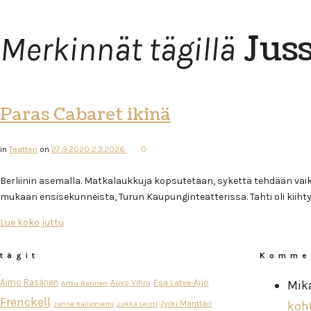
Jus
Merkinnät tägillä
Paras Cabaret ikinä
in
Teatteri
on
27.9.2020
2.3.2026
0
Berliinin asemalla. Matkalaukkuja kopsutetaan, sykettä tehdään vaik
mukaan ensisekunneista, Turun Kaupunginteatterissa. Tahti oli kiihtym
Lue koko juttu
tägit
Komme
Aimo Räsänen
Esa Latva-Äijö
Auvo Vihro
Mik
Arttu Ratinen
Frenckell
Jyrki Mänttäri
koh
Janne Kallioniemi
Jukka Leisti