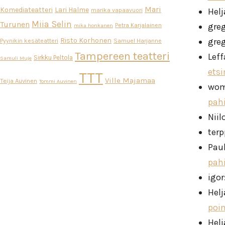
Mari
Komediateatteri
Lari Halme
Helj
marika vapaavuori
Miia Selin
Turunen
gre
Petra Karjalainen
mika honkanen
Risto Korhonen
gre
Pyynikin kesäteatteri
Samuel Harjanne
Tampereen teatteri
Leff
Sirkku Peltola
Samuli Muje
ets
TTT
Ville Majamaa
Teija Auvinen
Tommi Auvinen
wo
pah
Niil
ter
Pau
pah
igor
Helj
poi
Helj