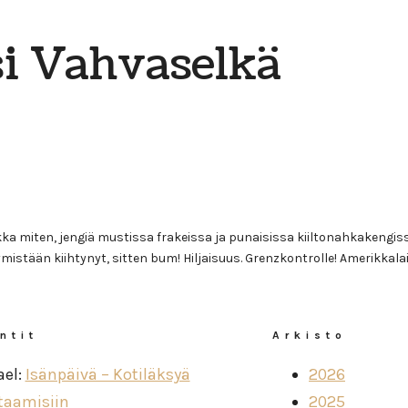
si Vahvaselkä
ka miten, jengiä mustissa frakeissa ja punaisissa kiiltonahkakengis
istään kiihtynyt, sitten bum! Hiljaisuus. Grenzkontrolle! Amerikkalai
ntit
Arkisto
ael
:
Isänpäivä – Kotiläksyä
2026
taamisiin
2025