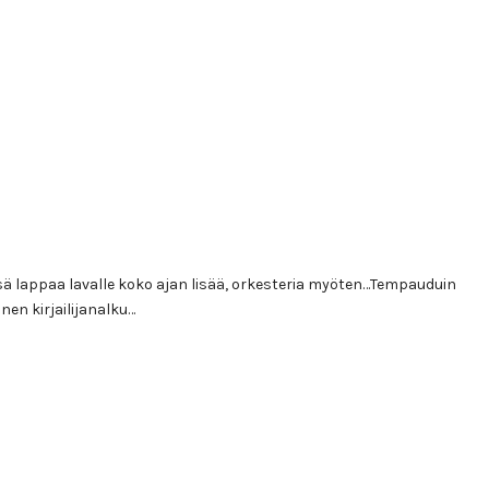
sä lappaa lavalle koko ajan lisää, orkesteria myöten…Tempauduin
nen kirjailijanalku…