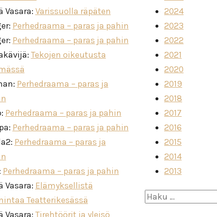
ä Vasara
:
Varissuolla räpäten
2024
ger
:
Perhedraama – paras ja pahin
2023
ger
:
Perhedraama – paras ja pahin
2022
akävijä
:
Tekojen oikeutusta
2021
imässä
2020
man
:
Perhedraama – paras ja
2019
in
2018
o
:
Perhedraama – paras ja pahin
2017
ppa
:
Perhedraama – paras ja pahin
2016
la2
:
Perhedraama – paras ja
2015
in
2014
:
Perhedraama – paras ja pahin
2013
ä Vasara
:
Elämyksellistä
Haku:
mintaa Teatterikesässä
ä Vasara
:
Tirehtöörit ja yleisö