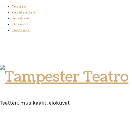
Teatteri
kesäteatteri
musikaali
Elokuvat
Facebook
Tampester
Teatro
Teatteri, musikaalit, elokuvat