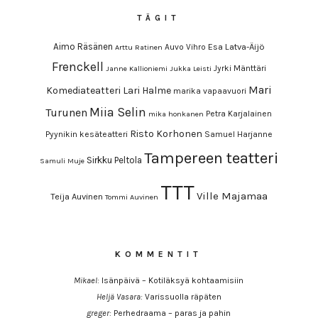
TÄGIT
Aimo Räsänen
Esa Latva-Äijö
Auvo Vihro
Arttu Ratinen
Frenckell
Jyrki Mänttäri
Janne Kallioniemi
Jukka Leisti
Mari
Komediateatteri
Lari Halme
marika vapaavuori
Miia Selin
Turunen
Petra Karjalainen
mika honkanen
Risto Korhonen
Pyynikin kesäteatteri
Samuel Harjanne
Tampereen teatteri
Sirkku Peltola
Samuli Muje
TTT
Ville Majamaa
Teija Auvinen
Tommi Auvinen
KOMMENTIT
Mikael
:
Isänpäivä – Kotiläksyä kohtaamisiin
Heljä Vasara
:
Varissuolla räpäten
greger
:
Perhedraama – paras ja pahin