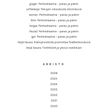
greger
:
Perhedraama – paras ja pahin
Leffakävijä
:
Tekojen oikeutusta etsimässä
woman
:
Perhedraama – paras ja pahin
Niilo
:
Perhedraama – paras ja pahin
terppa
:
Perhedraama – paras ja pahin
Paula2
:
Perhedraama – paras ja pahin
igor
:
Perhedraama – paras ja pahin
Heljä Vasara
:
Elämyksellistä poimintaa Teatterikesässä
Heljä Vasara
:
Tirehtöörit ja yleisö nokikkain
ARKISTO
2026
2025
2024
2023
2022
2021
2020