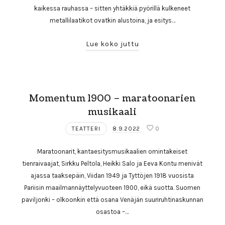
kaikessa rauhassa – sitten yhtäkkiä pyörillä kulkeneet
metallilaatikot ovatkin alustoina, ja esitys…
Lue koko juttu
Momentum 1900 – maratoonarien
musikaali
TEATTERI
8.9.2022
0
Maratoonarit, kantaesitysmusikaalien omintakeiset
tienraivaajat, Sirkku Peltola, Heikki Salo ja Eeva Kontu menivät
ajassa taaksepäin, Viidan 1949 ja Tyttöjen 1918 vuosista
Pariisin maailmannäyttelyvuoteen 1900, eikä suotta. Suomen
paviljonki – olkoonkin että osana Venäjän suuriruhtinaskunnan
osastoa –…