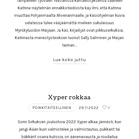
Tampereen Työväen Teatterissa kantaesityksensä saaneen
Katrina-näytelmän ennakkotiedoista käy ilmi, että Katrina
muuttaa Pohjanmaalta Ahvenanmaalle, ja käsiohjelman kuvia
selatessa tulee vääjäämättä mieleen sukulaisuus
Myrskyluodon Maijaan. Ja kas, kirjailijat ovat pikkuserkuksia,
Katrinasta menestysteoksen luonut Sally Salminen ja Maijan
tarinan…
Lue koko juttu
Xyper rokkaa
POIKKITAITEELLINEN
29.11.2022
0
Sorin Sirkuksen joulushow 2022 Xyper alkaa jännästi, kun
jengi ikään kuin valmistelee ja valmistautuu, pukkarit tai
bäkkärit osana kulissia, on äänenavausta ja roudailua