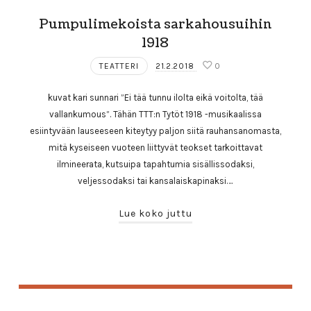
Pumpulimekoista sarkahousuihin
1918
TEATTERI
21.2.2018
0
kuvat kari sunnari ”Ei tää tunnu ilolta eikä voitolta, tää
vallankumous”. Tähän TTT:n Tytöt 1918 -musikaalissa
esiintyvään lauseeseen kiteytyy paljon siitä rauhansanomasta,
mitä kyseiseen vuoteen liittyvät teokset tarkoittavat
ilmineerata, kutsuipa tapahtumia sisällissodaksi,
veljessodaksi tai kansalaiskapinaksi….
Lue koko juttu