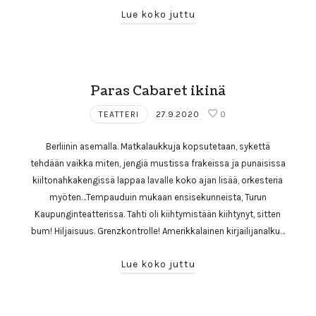
Lue koko juttu
Paras Cabaret ikinä
TEATTERI
27.9.2020
0
Berliinin asemalla. Matkalaukkuja kopsutetaan, sykettä
tehdään vaikka miten, jengiä mustissa frakeissa ja punaisissa
kiiltonahkakengissä lappaa lavalle koko ajan lisää, orkesteria
myöten…Tempauduin mukaan ensisekunneista, Turun
Kaupunginteatterissa. Tahti oli kiihtymistään kiihtynyt, sitten
bum! Hiljaisuus. Grenzkontrolle! Amerikkalainen kirjailijanalku…
Lue koko juttu