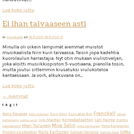
Lue koko juttu
Ei ihan taivaaseen asti
in
musikaali
on
16.9.2021
16.9.2021
0
Minulla oli oikein lämpimät aiemmat muistot
musikaalista Niin kuin taivaassa. Taisin jopa kadehtia
kuorolaulun harrastajia. Nyt otin mukaan viulistiveljen,
joka aloitti musiikkiopiston 5-vuotiaana, pianolla tosin,
mutta joutui sittemmin kiusatuksi viulukoteloa
kantaessaan. Ja voih, alkukuvana on…
Lue koko juttu
← Aiemmat
tägit
Frenckell
Aimo Räsänen
Esa Latva-Äijö
Auvo Vihro
Arttu Ratinen
Janne
Komediateatteri
Lari Halme
Jyrki Mänttäri
marika
Kallioniemi
Jukka Leisti
Miia Selin
Mari Turunen
vapaavuori
Petra Karjalainen
mika honkanen
Risto Korhonen
Sirkku
Pyynikin kesäteatteri
Samuel Harjanne
Samuli Muje