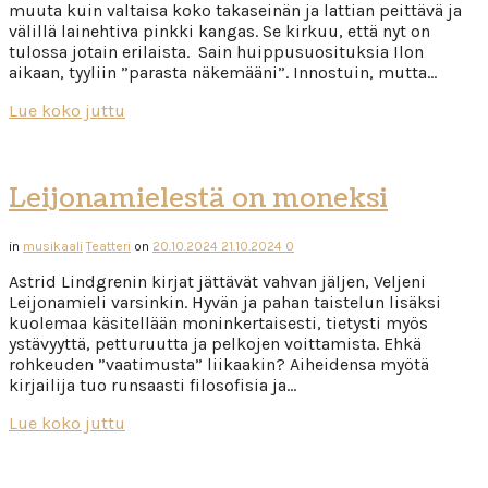
muuta kuin valtaisa koko takaseinän ja lattian peittävä ja
välillä lainehtiva pinkki kangas. Se kirkuu, että nyt on
tulossa jotain erilaista. Sain huippusuosituksia Ilon
aikaan, tyyliin ”parasta näkemääni”. Innostuin, mutta…
Lue koko juttu
Leijonamielestä on moneksi
in
musikaali
Teatteri
on
20.10.2024
21.10.2024
0
Astrid Lindgrenin kirjat jättävät vahvan jäljen, Veljeni
Leijonamieli varsinkin. Hyvän ja pahan taistelun lisäksi
kuolemaa käsitellään moninkertaisesti, tietysti myös
ystävyyttä, petturuutta ja pelkojen voittamista. Ehkä
rohkeuden ”vaatimusta” liikaakin? Aiheidensa myötä
kirjailija tuo runsaasti filosofisia ja…
Lue koko juttu