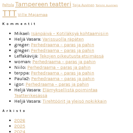
Tampereen teatteri
Peltola
Teija Auvinen
Tommi Auvinen
TTT
Ville Majamaa
Kommentit
Mikael
:
Isänpäivä – Kotiläksyä kohtaamisiin
Heljä Vasara
:
Varissuolla räpäten
greger
:
Perhedraama – paras ja pahin
greger
:
Perhedraama – paras ja pahin
Leffakävijä
:
Tekojen oikeutusta etsimässä
woman
:
Perhedraama – paras ja pahin
Niilo
:
Perhedraama – paras ja pahin
terppa
:
Perhedraama – paras ja pahin
Paula2
:
Perhedraama – paras ja pahin
igor
:
Perhedraama – paras ja pahin
Heljä Vasara
:
Elämyksellistä poimintaa
Teatterikesässä
Heljä Vasara
:
Tirehtöörit ja yleisö nokikkain
Arkisto
2026
2025
2024