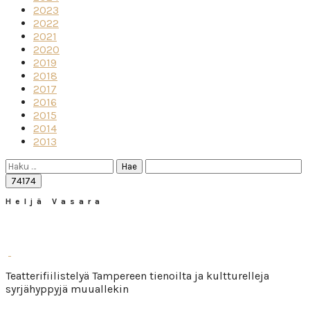
2023
2022
2021
2020
2019
2018
2017
2016
2015
2014
2013
Haku:
Heljä Vasara
Teatterifiilistelyä Tampereen tienoilta ja kultturelleja
syrjähyppyjä muuallekin