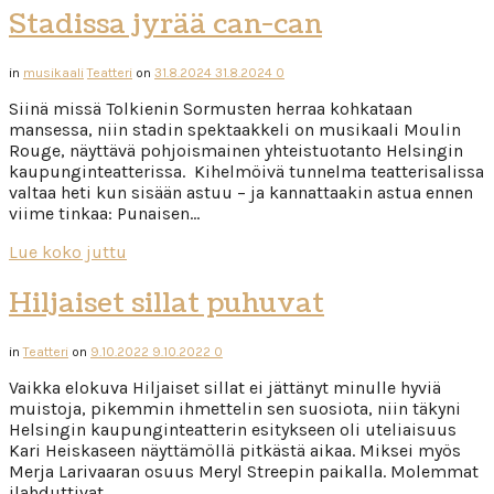
Stadissa jyrää can-can
in
musikaali
Teatteri
on
31.8.2024
31.8.2024
0
Siinä missä Tolkienin Sormusten herraa kohkataan
mansessa, niin stadin spektaakkeli on musikaali Moulin
Rouge, näyttävä pohjoismainen yhteistuotanto Helsingin
kaupunginteatterissa. Kihelmöivä tunnelma teatterisalissa
valtaa heti kun sisään astuu – ja kannattaakin astua ennen
viime tinkaa: Punaisen…
Lue koko juttu
Hiljaiset sillat puhuvat
in
Teatteri
on
9.10.2022
9.10.2022
0
Vaikka elokuva Hiljaiset sillat ei jättänyt minulle hyviä
muistoja, pikemmin ihmettelin sen suosiota, niin täkyni
Helsingin kaupunginteatterin esitykseen oli uteliaisuus
Kari Heiskaseen näyttämöllä pitkästä aikaa. Miksei myös
Merja Larivaaran osuus Meryl Streepin paikalla. Molemmat
ilahduttivat….