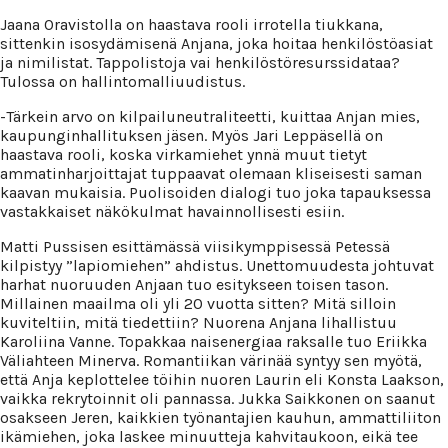
Jaana Oravistolla on haastava rooli irrotella tiukkana,
sittenkin isosydämisenä Anjana, joka hoitaa henkilöstöasiat
ja nimilistat. Tappolistoja vai henkilöstöresurssidataa?
Tulossa on hallintomalliuudistus.
-Tärkein arvo on kilpailuneutraliteetti, kuittaa Anjan mies,
kaupunginhallituksen jäsen. Myös Jari Leppäsellä on
haastava rooli, koska virkamiehet ynnä muut tietyt
ammatinharjoittajat tuppaavat olemaan kliseisesti saman
kaavan mukaisia. Puolisoiden dialogi tuo joka tapauksessa
vastakkaiset näkökulmat havainnollisesti esiin.
Matti Pussisen esittämässä viisikymppisessä Petessä
kilpistyy ”lapiomiehen” ahdistus. Unettomuudesta johtuvat
harhat nuoruuden Anjaan tuo esitykseen toisen tason.
Millainen maailma oli yli 20 vuotta sitten? Mitä silloin
kuviteltiin, mitä tiedettiin? Nuorena Anjana lihallistuu
Karoliina Vanne. Topakkaa naisenergiaa raksalle tuo Eriikka
Väliahteen Minerva. Romantiikan värinää syntyy sen myötä,
että Anja keplottelee töihin nuoren Laurin eli Konsta Laakson,
vaikka rekrytoinnit oli pannassa. Jukka Saikkonen on saanut
osakseen Jeren, kaikkien työnantajien kauhun, ammattiliiton
ikämiehen, joka laskee minuutteja kahvitaukoon, eikä tee