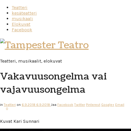
Teatteri
kesäteatteri
musikaali
Elokuvat
Facebook
Tampester
Teatro
Teatteri, musikaalit, elokuvat
Vakavuusongelma vai
vajavuusongelma
in
Teatteri
on
6.9.2018
6.9.2018
Jaa
Facebook
Twitter
Pinterest
Google+
Email
0
Kuvat Kari Sunnari