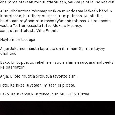
ensimmäistäkään minuuttia yli sen, vaikka jäisi lause kesken.
Alun johdantona työmaaporukka muodostaa letkeän bändin
kitaroineen, huuliharppuineen, rumpuineen. Musiikilla
hoidetaan myöhemmin myös työmaan tohinaa. Ohjauksesta
vastaa Teatterikesästä tuttu Aleksis Meaney,
äänisuunnittelusta Ville Finnilä.
Näytelmän teesejä:
Anja: Jokainen näistä lapuista on ihminen. Se mun täytyy
unohtaa.
Esko: Lintupuisto, rehellinen suomalainen suo, asuinalueeksi
kelpaamaton.
Anja: Ei ole muotia sitoutua tavoitteisiin.
Pete: Kaikkea luvataan, mitään ei pidetä.
Esko: Kaikkensa kun tekee, niin MELKEIN riittää.