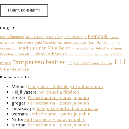
tägit
Frenckell
Aimo Räsänen
Esa Latva-Äijö
Auvo Vihro
Arttu Ratinen
Janne
Komediateatteri
Lari Halme
Jyrki Mänttäri
marika
Kallioniemi
Jukka Leisti
Miia Selin
Mari Turunen
vapaavuori
Petra Karjalainen
mika honkanen
Risto Korhonen
Sirkku
Pyynikin kesäteatteri
Samuel Harjanne
Samuli Muje
TTT
Tampereen teatteri
Peltola
Teija Auvinen
Tommi Auvinen
Ville Majamaa
Kommentit
Mikael
:
Isänpäivä – Kotiläksyä kohtaamisiin
Heljä Vasara
:
Varissuolla räpäten
greger
:
Perhedraama – paras ja pahin
greger
:
Perhedraama – paras ja pahin
Leffakävijä
:
Tekojen oikeutusta etsimässä
woman
:
Perhedraama – paras ja pahin
Niilo
:
Perhedraama – paras ja pahin
terppa
:
Perhedraama – paras ja pahin