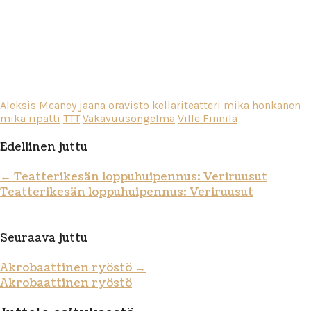
Aleksis Meaney
jaana oravisto
kellariteatteri
mika honkanen
mika ripatti
TTT
Vakavuusongelma
Ville Finnilä
Edellinen juttu
←
Teatterikesän loppuhuipennus: Veriruusut
Teatterikesän loppuhuipennus: Veriruusut
Seuraava juttu
Akrobaattinen ryöstö
→
Akrobaattinen ryöstö