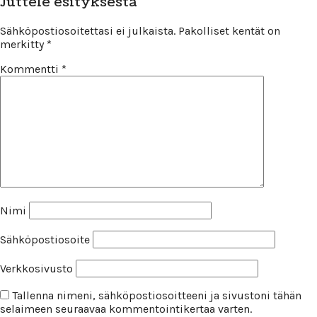
Juttele esityksestä
Sähköpostiosoitettasi ei julkaista.
Pakolliset kentät on
merkitty
*
Kommentti
*
Nimi
Sähköpostiosoite
Verkkosivusto
Tallenna nimeni, sähköpostiosoitteeni ja sivustoni tähän
selaimeen seuraavaa kommentointikertaa varten.