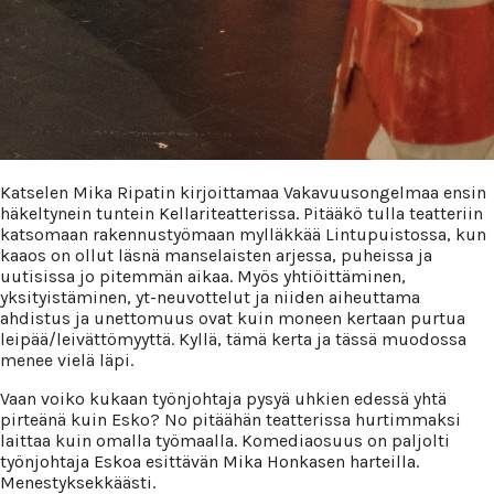
Katselen Mika Ripatin kirjoittamaa Vakavuusongelmaa ensin
häkeltynein tuntein Kellariteatterissa. Pitääkö tulla teatteriin
katsomaan rakennustyömaan mylläkkää Lintupuistossa, kun
kaaos on ollut läsnä manselaisten arjessa, puheissa ja
uutisissa jo pitemmän aikaa. Myös yhtiöittäminen,
yksityistäminen, yt-neuvottelut ja niiden aiheuttama
ahdistus ja unettomuus ovat kuin moneen kertaan purtua
leipää/leivättömyyttä. Kyllä, tämä kerta ja tässä muodossa
menee vielä läpi.
Vaan voiko kukaan työnjohtaja pysyä uhkien edessä yhtä
pirteänä kuin Esko? No pitäähän teatterissa hurtimmaksi
laittaa kuin omalla työmaalla. Komediaosuus on paljolti
työnjohtaja Eskoa esittävän Mika Honkasen harteilla.
Menestyksekkäästi.