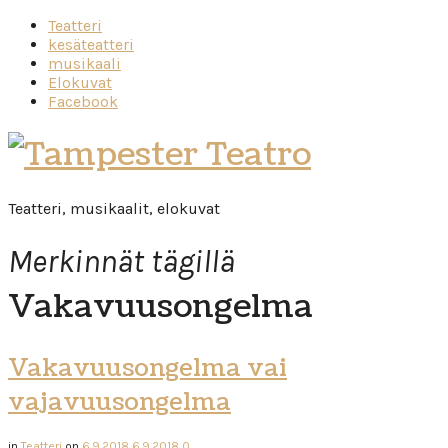
Teatteri
kesäteatteri
musikaali
Elokuvat
Facebook
Tampester
Teatro
Teatteri, musikaalit, elokuvat
Merkinnät tägillä
Vakavuusongelma
Vakavuusongelma vai
vajavuusongelma
in
Teatteri
on
6.9.2018
6.9.2018
0