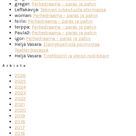
greger
:
Perhedraama – paras ja pahin
Leffakävijä
:
Tekojen oikeutusta etsimässä
woman
:
Perhedraama – paras ja pahin
Niilo
:
Perhedraama – paras ja pahin
terppa
:
Perhedraama – paras ja pahin
Paula2
:
Perhedraama – paras ja pahin
igor
:
Perhedraama – paras ja pahin
Heljä Vasara
:
Elämyksellistä poimintaa
Teatterikesässä
Heljä Vasara
:
Tirehtöörit ja yleisö nokikkain
Arkisto
2026
2025
2024
2023
2022
2021
2020
2019
2018
2017
2016