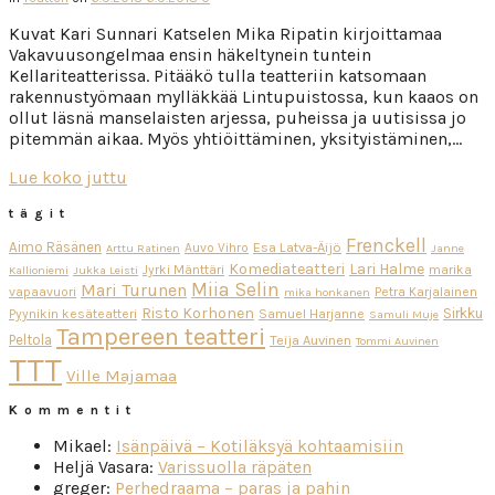
Kuvat Kari Sunnari Katselen Mika Ripatin kirjoittamaa
Vakavuusongelmaa ensin häkeltynein tuntein
Kellariteatterissa. Pitääkö tulla teatteriin katsomaan
rakennustyömaan mylläkkää Lintupuistossa, kun kaaos on
ollut läsnä manselaisten arjessa, puheissa ja uutisissa jo
pitemmän aikaa. Myös yhtiöittäminen, yksityistäminen,…
Lue koko juttu
tägit
Frenckell
Aimo Räsänen
Esa Latva-Äijö
Auvo Vihro
Arttu Ratinen
Janne
Komediateatteri
Lari Halme
Jyrki Mänttäri
marika
Kallioniemi
Jukka Leisti
Miia Selin
Mari Turunen
vapaavuori
Petra Karjalainen
mika honkanen
Risto Korhonen
Sirkku
Pyynikin kesäteatteri
Samuel Harjanne
Samuli Muje
Tampereen teatteri
Peltola
Teija Auvinen
Tommi Auvinen
TTT
Ville Majamaa
Kommentit
Mikael
:
Isänpäivä – Kotiläksyä kohtaamisiin
Heljä Vasara
:
Varissuolla räpäten
greger
:
Perhedraama – paras ja pahin