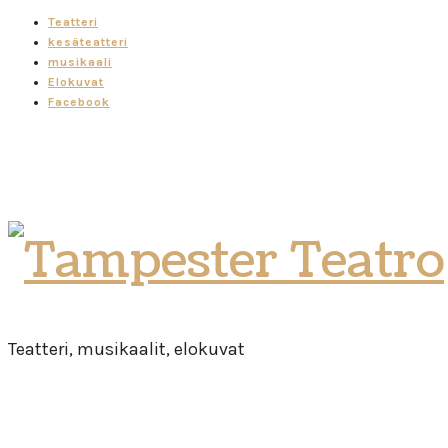
Teatteri
kesäteatteri
musikaali
Elokuvat
Facebook
Tampester
Teatro
Teatteri, musikaalit, elokuvat