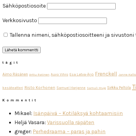
Sähköpostiosoite
Verkkosivusto
Tallenna nimeni, sähköpostiosoitteeni ja sivuston
tägit
Frenckell
Aimo Räsänen
Esa Latva-Äijö
Auvo Vihro
Arttu Ratinen
Janne Kalli
T
Risto Korhonen
Sirkku Peltola
kesäteatteri
Samuel Harjanne
Samuli Muje
Kommentit
Mikael
:
Isänpäivä – Kotiläksyä kohtaamisiin
Heljä Vasara
:
Varissuolla räpäten
greger
:
Perhedraama – paras ja pahin