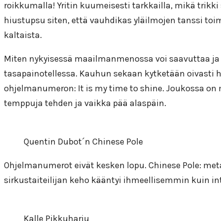
roikkumalla! Yritin kuumeisesti tarkkailla, mikä trik
hiustupsu siten, että vauhdikas yläilmojen tanssi toim
kaltaista.
Miten nykyisessä maailmanmenossa voi saavuttaa ja s
tasapainotellessa. Kauhun sekaan kytketään oivasti hu
ohjelmanumeron: It is my time to shine. Joukossa on my
temppuja tehden ja vaikka pää alaspäin.
Quentin Dubot´n Chinese Pole
Ohjelmanumerot eivät kesken lopu. Chinese Pole: metal
sirkustaiteilijan keho kääntyi ihmeellisemmin kuin inti
Kalle Pikkuharju