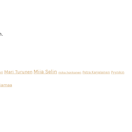
n.
Miia Selin
Mari Turunen
ri
Petra Karjalainen
Pyynikin
mika honkanen
ajamaa