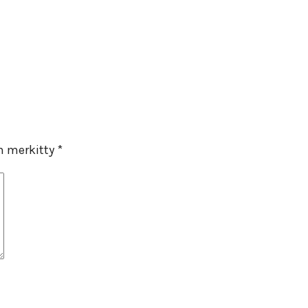
on merkitty
*