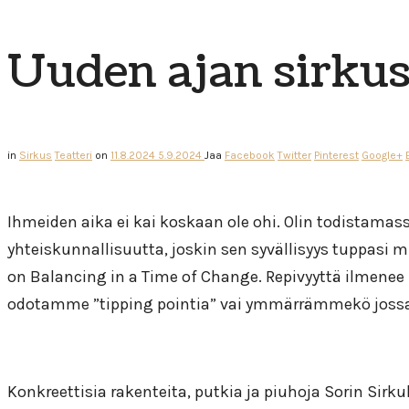
Uuden ajan sirkus
in
Sirkus
Teatteri
on
11.8.2024
5.9.2024
Jaa
Facebook
Twitter
Pinterest
Google+
Ihmeiden aika ei kai koskaan ole ohi. Olin todistamass
yhteiskunnallisuutta, joskin sen syvällisyys tuppasi
on Balancing in a Time of Change. Repivyyttä ilmene
odotamme ”tipping pointia” vai ymmärrämmekö jossa
Konkreettisia rakenteita, putkia ja piuhoja Sorin Sirk