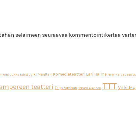
i tähän selaimeen seuraavaa kommentointikertaa varte
Komediateatteri
Lari Halme
Jyrki Mänttäri
marika vapaavuo
oniemi
Jukka Leisti
TTT
ampereen teatteri
Ville M
Teija Auvinen
Tommi Auvinen