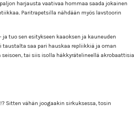
 ja paljon harjausta vaativaa hommaa saada jokainen
tetiikkaa. Paritrapetsilla nähdään myös lavstoorin
– ja tuo sen esitykseen kaaoksen ja kauneuden
 taustalta saa pari hauskaa repliikkiä ja oman
eisoen, tai siis isolla häkkyrätelineellä akrobaattisia
!? Sitten vähän joogaakin sirkuksessa, tosin