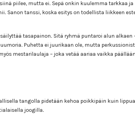
ki siinä piilee, mutta ei. Sepä onkin kuulemma tarkkaa
ii. Sanon tanssi, koska esitys on todellista liikkeen es
äilyttää tasapainon. Sitä ryhmä puntaroi alun alkaen 
umoria. Puhetta ei juurikaan ole, mutta perkussionisti
ös mestarilaulaja – joka vetää aariaa vaikka päällään s
lisella tangolla pidetään kehoa poikkipäin kuin lippua
alaisella joogilla.