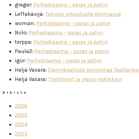
greger
:
Perhedraama – paras ja pahin
Leffakävijä
:
Tekojen oikeutusta etsimässä
woman
:
Perhedraama – paras ja pahin
Niilo
:
Perhedraama – paras ja pahin
terppa
:
Perhedraama – paras ja pahin
Paula2
:
Perhedraama – paras ja pahin
igor
:
Perhedraama – paras ja pahin
Heljä Vasara
:
Elämyksellistä poimintaa Teatterik
Heljä Vasara
:
Tirehtöörit ja yleisö nokikkain
Arkisto
2026
2025
2024
2023