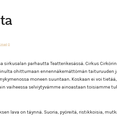
ta
Email
0
a sirkusalan parhautta Teatterikesässä. Cirkus Cirkörin
 minulta ohittumaan ennennäkemättömän taituruuden ja 
e nykymenossa moneen suuntaan. Koskaan ei voi tietää,
in vaiheessa selviytyvämme ainoastaan toisiamme tuk
uksen lava on täynnä. Suoria, pyöreitä, ristikkoisia, mu