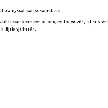
ät elämyksellisen kokemuksen.
aihtelevat kiertueen aikana, mutta päivittyvät qr-kood
hiilijalanjälkeään.