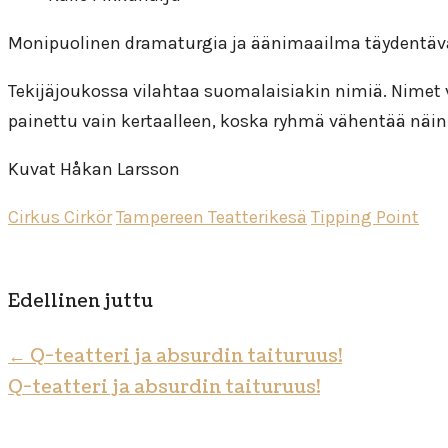
Monipuolinen dramaturgia ja äänimaailma täydentäv
Tekijäjoukossa vilahtaa suomalaisiakin nimiä. Nimet v
painettu vain kertaalleen, koska ryhmä vähentää näin 
Kuvat Håkan Larsson
Cirkus Cirkör
Tampereen Teatterikesä
Tipping Point
Edellinen juttu
←
Q-teatteri ja absurdin taituruus!
Q-teatteri ja absurdin taituruus!