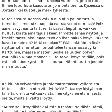
kolmikko odottaa ahdistuneena vuoroaan, jota ei tule.
Ennen lopullista kaaosta on jo monta pientä. Kyseessä on
Joitakin keskusteluja merkityksestä.
Miten absurdiudessa voikin olla niin paljon tuttua,
ihmettelee meitsikatsoja. Ja nauraa vedet silmissä! Pelkät
äänensävyt näiltä taitureilta saavat hepuliin, vaikkei
hullutuksista aina tajuaiskaan. Ihmetteleehän näyttelijä
itsekin tanssijakollegaa: ”Nyt on ihan pakko kysyä, kuka toi
kaveri oikein on? Mitä se tekee?” Päähenkilöiden lisäksi
näyttämöllä nimittäin piipahtelee tanssimassa Jyrki
Karttunen, maassa maaten lueskelee uuden polven
muusikko Ringa Manner. ”Ei tolta voi kysyä mitään, pois
nyt sieltä. Jos kysyt siltä, se puhuu 45 minuuttia jostain
ihan muusta.”
Kaikki on veivaamista ja ”olemattomassa” vellomista.
Miten se olikaan niin viihdyttävää! Taitaa syy löytyä ihan
läheltä, omista vatkauksista, merkityksien etsimisestä
sieltä, mistä ei välttis löydy.
”Miten se liittyy tähän? Ai mihin tähän? No tähän! Tämä,
tässä! Mihin tähän, emmä näe siinä mitään?”