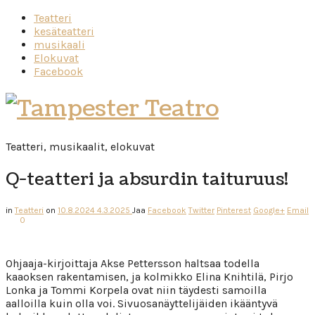
Teatteri
kesäteatteri
musikaali
Elokuvat
Facebook
Tampester
Teatro
Teatteri, musikaalit, elokuvat
Q-teatteri ja absurdin taituruus!
in
Teatteri
on
10.8.2024
4.3.2025
Jaa
Facebook
Twitter
Pinterest
Google+
Email
0
Ohjaaja-kirjoittaja Akse Pettersson haltsaa todella
kaaoksen rakentamisen, ja kolmikko Elina Knihtilä, Pirjo
Lonka ja Tommi Korpela ovat niin täydesti samoilla
aalloilla kuin olla voi. Sivuosanäyttelijäiden ikääntyvä