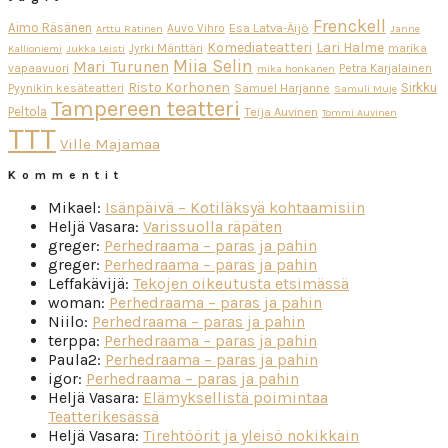
Frenckell
Aimo Räsänen
Esa Latva-Äijö
Auvo Vihro
Arttu Ratinen
Janne
Komediateatteri
Lari Halme
Jyrki Mänttäri
marika
Kallioniemi
Jukka Leisti
Miia Selin
Mari Turunen
vapaavuori
Petra Karjalainen
mika honkanen
Risto Korhonen
Sirkku
Pyynikin kesäteatteri
Samuel Harjanne
Samuli Muje
Tampereen teatteri
Peltola
Teija Auvinen
Tommi Auvinen
TTT
Ville Majamaa
Kommentit
Mikael
:
Isänpäivä – Kotiläksyä kohtaamisiin
Heljä Vasara
:
Varissuolla räpäten
greger
:
Perhedraama – paras ja pahin
greger
:
Perhedraama – paras ja pahin
Leffakävijä
:
Tekojen oikeutusta etsimässä
woman
:
Perhedraama – paras ja pahin
Niilo
:
Perhedraama – paras ja pahin
terppa
:
Perhedraama – paras ja pahin
Paula2
:
Perhedraama – paras ja pahin
igor
:
Perhedraama – paras ja pahin
Heljä Vasara
:
Elämyksellistä poimintaa
Teatterikesässä
Heljä Vasara
:
Tirehtöörit ja yleisö nokikkain