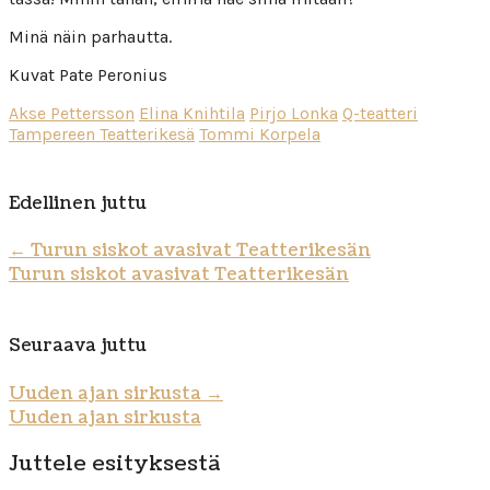
Minä näin parhautta.
Kuvat Pate Peronius
Akse Pettersson
Elina Knihtila
Pirjo Lonka
Q-teatteri
Tampereen Teatterikesä
Tommi Korpela
Edellinen juttu
←
Turun siskot avasivat Teatterikesän
Turun siskot avasivat Teatterikesän
Seuraava juttu
Uuden ajan sirkusta
→
Uuden ajan sirkusta
Juttele esityksestä