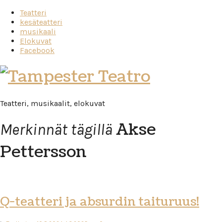
Teatteri
kesäteatteri
musikaali
Elokuvat
Facebook
Tampester
Teatro
Teatteri, musikaalit, elokuvat
Akse
Merkinnät tägillä
Pettersson
Q-teatteri ja absurdin taituruus!