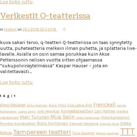
Lue koko juttu
Verikestit Q-teatterissa
in
Teatteri
on
26.2.2018
26.2.2018
0
kuva sakari tervo, q-teatteri Q-teatterissa on taas synnytetty
uutta, puheteatteria melkein ilman puhetta, ja splatteria live-
lavalle. Asialla on osin samaa porukkaa kuin Akse
Petterssonin nelisen vuotta sitten ohjaamassa
”sukupolvinäytelmässä” Kaspar Hauser – jota en
valitettavasti…
Lue koko juttu
tägit
Frenckell
Aimo Räsänen
Esa Latva-Äijö
Auvo Vihro
Arttu Ratinen
Janne
Komediateatteri
Lari Halme
Jyrki Mänttäri
marika
Kallioniemi
Jukka Leisti
Miia Selin
Mari Turunen
vapaavuori
Petra Karjalainen
mika honkanen
Risto Korhonen
Sirkku
Pyynikin kesäteatteri
Samuel Harjanne
Samuli Muje
TTT
Tampereen teatteri
Peltola
Teija Auvinen
Tommi Auvinen