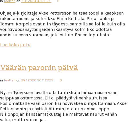
in
Teatteri
on
10.8.2024
4.3.2025
0
Ohjaaja-kirjoittaja Akse Pettersson haltsaa todella kaaoksen
rakentamisen, ja kolmikko Elina Knihtilä, Pirjo Lonka ja
Tommi Korpela ovat niin täydesti samoilla aalloilla kuin olla
voi. Sivuosanäyttelijäiden ikääntyvä kolmikko odottaa
ahdistuneena vuoroaan, jota ei tule. Ennen lopullista…
Lue koko juttu
Väärän paronin päivä
in
Teatteri
on
28.1.2020
30.11.2023
0
Nyt ei Työviksen lavalla olla tulitikkuja lainaamassa vaan
saippuaa ostamassa. Eli ei päädytä viinanhuuruissa
kosiomatkalle vaan paroniksi hoviväkeä simputtamaan. Akse
Petterssonin ja näyttelijätiimin toteutus antaa Jeppe
Niilonpojan kanssamatkustajille mahtavat naurut vähän
väliä, mutta viinan ja…