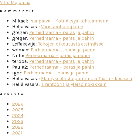
Ville Majamaa
Kommentit
Mikael
:
Isänpäivä – Kotiläksyä kohtaamisiin
Heljä Vasara
:
Varissuolla räpäten
greger
:
Perhedraama – paras ja pahin
greger
:
Perhedraama – paras ja pahin
Leffakävijä
:
Tekojen oikeutusta etsimässä
woman
:
Perhedraama – paras ja pahin
Niilo
:
Perhedraama – paras ja pahin
terppa
:
Perhedraama – paras ja pahin
Paula2
:
Perhedraama – paras ja pahin
igor
:
Perhedraama – paras ja pahin
Heljä Vasara
:
Elämyksellistä poimintaa Teatterikesässä
Heljä Vasara
:
Tirehtöörit ja yleisö nokikkain
Arkisto
2026
2025
2024
2023
2022
2021