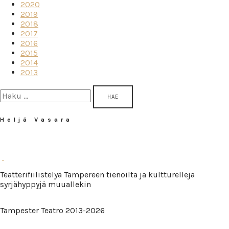
2020
2019
2018
2017
2016
2015
2014
2013
Haku:
Heljä Vasara
Teatterifiilistelyä Tampereen tienoilta ja kultturelleja
syrjähyppyjä muuallekin
Tampester Teatro 2013-2026