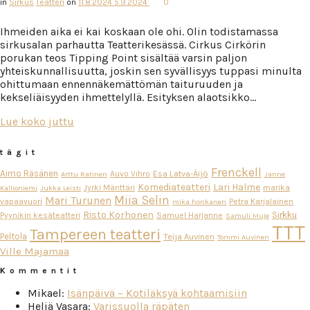
in
Sirkus
Teatteri
on
11.8.2024
5.9.2024
0
Ihmeiden aika ei kai koskaan ole ohi. Olin todistamassa
sirkusalan parhautta Teatterikesässä. Cirkus Cirkörin
porukan teos Tipping Point sisältää varsin paljon
yhteiskunnallisuutta, joskin sen syvällisyys tuppasi minulta
ohittumaan ennennäkemättömän taituruuden ja
kekseliäisyyden ihmettelyllä. Esityksen alaotsikko…
Lue koko juttu
tägit
Frenckell
Aimo Räsänen
Esa Latva-Äijö
Auvo Vihro
Arttu Ratinen
Janne
Komediateatteri
Lari Halme
Jyrki Mänttäri
marika
Kallioniemi
Jukka Leisti
Miia Selin
Mari Turunen
vapaavuori
Petra Karjalainen
mika honkanen
Risto Korhonen
Sirkku
Pyynikin kesäteatteri
Samuel Harjanne
Samuli Muje
TTT
Tampereen teatteri
Peltola
Teija Auvinen
Tommi Auvinen
Ville Majamaa
Kommentit
Mikael
:
Isänpäivä – Kotiläksyä kohtaamisiin
Heljä Vasara
:
Varissuolla räpäten