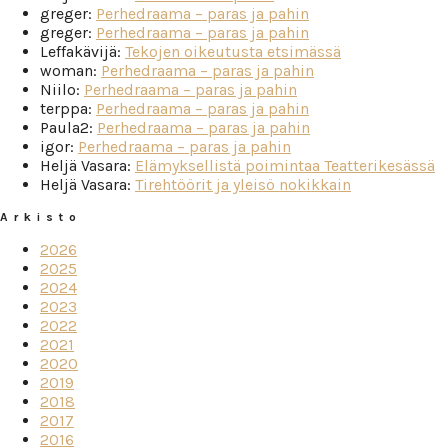
greger
:
Perhedraama – paras ja pahin
greger
:
Perhedraama – paras ja pahin
Leffakävijä
:
Tekojen oikeutusta etsimässä
woman
:
Perhedraama – paras ja pahin
Niilo
:
Perhedraama – paras ja pahin
terppa
:
Perhedraama – paras ja pahin
Paula2
:
Perhedraama – paras ja pahin
igor
:
Perhedraama – paras ja pahin
Heljä Vasara
:
Elämyksellistä poimintaa Teatterikesässä
Heljä Vasara
:
Tirehtöörit ja yleisö nokikkain
Arkisto
2026
2025
2024
2023
2022
2021
2020
2019
2018
2017
2016