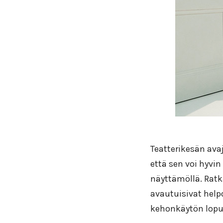
Teatterikesän avaj
että sen voi hyvin
näyttämöllä. Ratka
avautuisivat help
kehonkäytön lopu