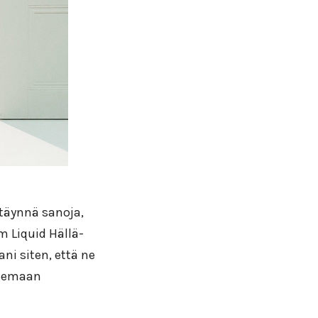
 täynnä sanoja,
m Liquid Hällä-
ani siten, että ne
elemaan