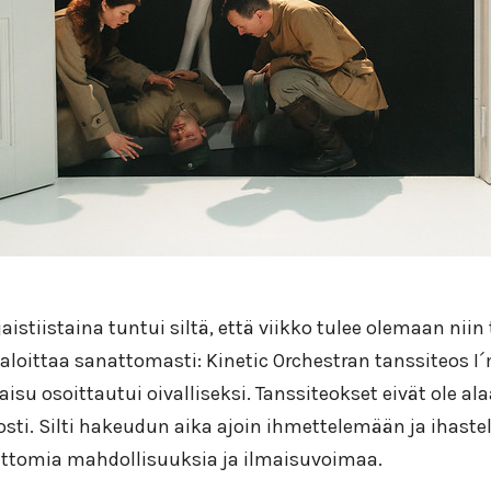
aistiistaina tuntui siltä, että viikko tulee olemaan niin
 aloittaa sanattomasti: Kinetic Orchestran tanssiteos I´
isu osoittautui oivalliseksi. Tanssiteokset eivät ole ala
osti. Silti hakeudun aika ajoin ihmettelemään ja ihast
ttomia mahdollisuuksia ja ilmaisuvoimaa.