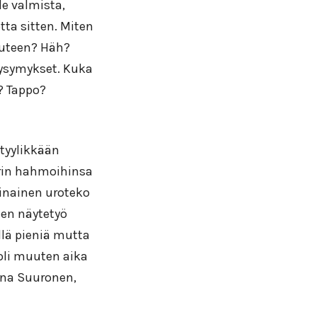
le valmista,
tta sitten. Miten
uuteen? Häh?
kysymykset. Kuka
? Tappo?
 tyylikkään
orin hahmoihinsa
sinainen uroteko
nen näytetyö
yllä pieniä mutta
 oli muuten aika
nna Suuronen,