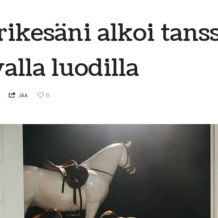
rikesäni alkoi tanss
alla luodilla
9
JAA
0