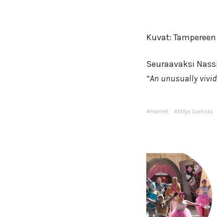
Kuvat: Tampereen 
Seuraavaksi Nass
“An unusually vivid 
Harriet
Milja Sarkola