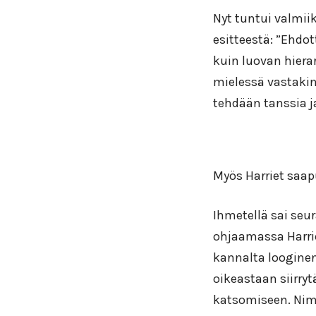
Nyt tuntui valmii
esitteestä: ”Ehdo
kuin luovan hierar
mielessä vastakin
tehdään tanssia 
Myös Harriet saap
Ihmetellä sai seu
ohjaamassa Harrie
kannalta looginen.
oikeastaan siirry
katsomiseen. Nim