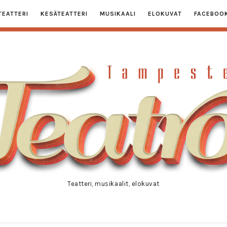
TEATTERI
KESÄTEATTERI
MUSIKAALI
ELOKUVAT
FACEBOO
ampester
eatro
Teatteri, musikaalit, elokuvat