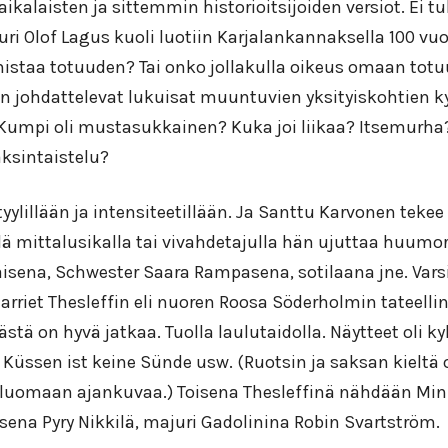
 aikalaisten ja sittemmin historioitsijoiden versiot. Ei tu
ri Olof Lagus kuoli luotiin Karjalankannaksella 100 vuo
istaa totuuden? Tai onko jollakulla oikeus omaan tot
n johdattelevat lukuisat muuntuvien yksityiskohtien 
Kumpi oli mustasukkainen? Kuka joi liikaa? Itsemurha
sintaistelu?
tyylillään ja intensiteetillään. Ja Santtu Karvonen tekee
llä mittalusikalla tai vivahdetajulla hän ujuttaa huum
aisena, Schwester Saara Rampasena, sotilaana jne. Var
rriet Thesleffin eli nuoren Roosa Söderholmin tateelli
ästä on hyvä jatkaa. Tuolla laulutaidolla. Näytteet oli k
a Küssen ist keine Sünde usw. (Ruotsin ja saksan kieltä
y luomaan ajankuvaa.) Toisena Thesleffinä nähdään Mi
sena Pyry Nikkilä, majuri Gadolinina Robin Svartström.