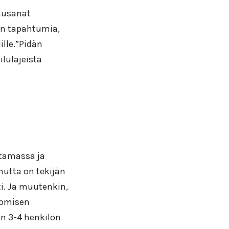
lkusanat
en tapahtumia,
ille.”Pidän
ilulajeista
ttamassa ja
mutta on tekijän
ti. Ja muutenkin,
somisen
n 3-4 henkilön