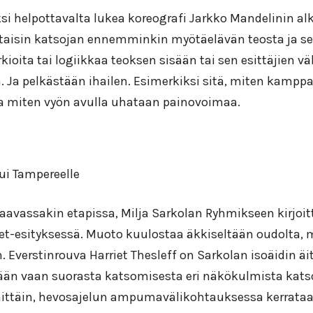
ksi helpottavalta lukea koreografi Jarkko Mandelinin a
ttaisin katsojan ennemminkin myötäelävän teosta ja s
kioita tai logiikkaa teoksen sisään tai sen esittäjien väl
. Ja pelkästään ihailen. Esimerkiksi sitä, miten kamppa
ja miten vyön avulla uhataan painovoimaa.
ui Tampereelle
raavassakin etapissa, Milja Sarkolan Ryhmikseen kirjoi
t-esityksessä. Muoto kuulostaa äkkiseltään oudolta, 
 Everstinrouva Harriet Thesleff on Sarkolan isoäidin äi
tään vaan suorasta katsomisesta eri näkökulmista kat
ittäin, hevosajelun ampumavälikohtauksessa kerrataa