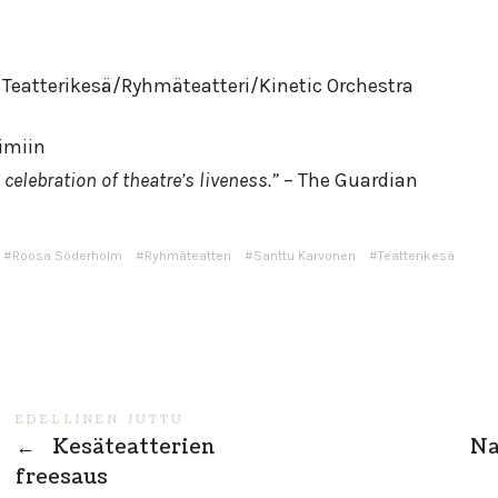
Teatterikesä/Ryhmäteatteri/Kinetic Orchestra
imiin
celebration of theatre’s liveness.”
– The Guardian
Roosa Söderholm
Ryhmäteatteri
Santtu Karvonen
Teatterikesä
EDELLINEN JUTTU
←
Kesäteatterien
Na
freesaus