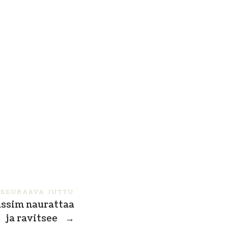
SEURAAVA JUTTU
ssim naurattaa
ja ravitsee
→