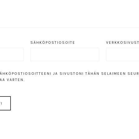
SÄHKÖPOSTIOSOITE
VERKKOSIVUS
SÄHKÖPOSTIOSOITTEENI JA SIVUSTONI TÄHÄN SELAIMEEN SEU
AA VARTEN.