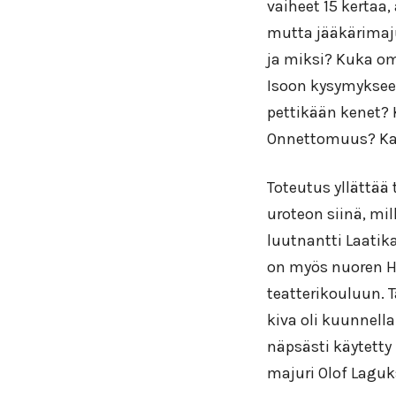
vaiheet 15 kertaa,
mutta jääkärimaju
ja miksi? Kuka om
Isoon kysymyksee
pettikään kenet? 
Onnettomuus? Kak
Toteutus yllättää 
uroteon siinä, mi
luutnantti Laatik
on myös nuoren Ha
teatterikouluun. T
kiva oli kuunnell
näpsästi käytett
majuri Olof Laguk