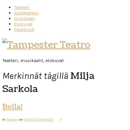
Teatteri
kesäteatteri
musikaali
Elokuvat
Facebook
Tampester
Teatro
Teatteri, musikaalit, elokuvat
Milja
Merkinnät tägillä
Sarkola
Bolla!
in
Teatteri
on
13.9.2021
14.9.2021
0