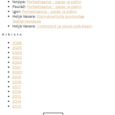
terppa
:
Perhedraama – paras ja pahin
Paula2
:
Perhedraama – paras ja pahin
igor
:
Perhedraama – paras ja pahin
Heljä Vasara
:
Elämyksellistä poimintaa
Teatterikesässä
Heljä Vasara
:
Tirehtöörit ja yleisö nokikkain
Arkisto
2026
2025
2024
2023
2022
2021
2020
2019
2018
2017
2016
2015
2014
2013
Haku: