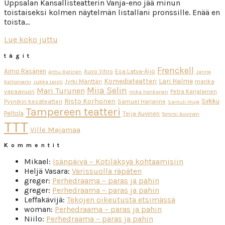
Uppsalan Kansallisteatterin Vanja-eno jää minun
toistaiseksi kolmen näytelmän listallani pronssille. Enää en
toista…
Lue koko juttu
tägit
Frenckell
Aimo Räsänen
Esa Latva-Äijö
Auvo Vihro
Arttu Ratinen
Janne
Komediateatteri
Lari Halme
Jyrki Mänttäri
marika
Kallioniemi
Jukka Leisti
Miia Selin
Mari Turunen
vapaavuori
Petra Karjalainen
mika honkanen
Risto Korhonen
Sirkku
Pyynikin kesäteatteri
Samuel Harjanne
Samuli Muje
Tampereen teatteri
Peltola
Teija Auvinen
Tommi Auvinen
TTT
Ville Majamaa
Kommentit
Mikael
:
Isänpäivä – Kotiläksyä kohtaamisiin
Heljä Vasara
:
Varissuolla räpäten
greger
:
Perhedraama – paras ja pahin
greger
:
Perhedraama – paras ja pahin
Leffakävijä
:
Tekojen oikeutusta etsimässä
woman
:
Perhedraama – paras ja pahin
Niilo
:
Perhedraama – paras ja pahin