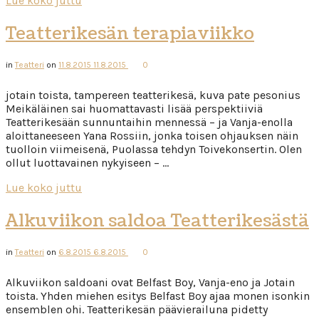
Lue koko juttu
Teatterikesän terapiaviikko
in
Teatteri
on
11.8.2015
11.8.2015
0
jotain toista, tampereen teatterikesä, kuva pate pesonius
Meikäläinen sai huomattavasti lisää perspektiiviä
Teatterikesään sunnuntaihin mennessä – ja Vanja-enolla
aloittaneeseen Yana Rossiin, jonka toisen ohjauksen näin
tuolloin viimeisenä, Puolassa tehdyn Toivekonsertin. Olen
ollut luottavainen nykyiseen – …
Lue koko juttu
Alkuviikon saldoa Teatterikesästä
in
Teatteri
on
6.8.2015
6.8.2015
0
Alkuviikon saldoani ovat Belfast Boy, Vanja-eno ja Jotain
toista. Yhden miehen esitys Belfast Boy ajaa monen isonkin
ensemblen ohi. Teatterikesän päävierailuna pidetty