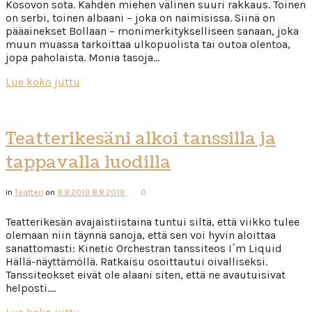
Kosovon sota. Kahden miehen välinen suuri rakkaus. Toinen
on serbi, toinen albaani – joka on naimisissa. Siinä on
pääainekset Bollaan – monimerkitykselliseen sanaan, joka
muun muassa tarkoittaa ulkopuolista tai outoa olentoa,
jopa paholaista. Monia tasoja…
Lue koko juttu
Teatterikesäni alkoi tanssilla ja
tappavalla luodilla
in
Teatteri
on
8.8.2019
8.8.2019
0
Teatterikesän avajaistiistaina tuntui siltä, että viikko tulee
olemaan niin täynnä sanoja, että sen voi hyvin aloittaa
sanattomasti: Kinetic Orchestran tanssiteos I´m Liquid
Hällä-näyttämöllä. Ratkaisu osoittautui oivalliseksi.
Tanssiteokset eivät ole alaani siten, että ne avautuisivat
helposti….