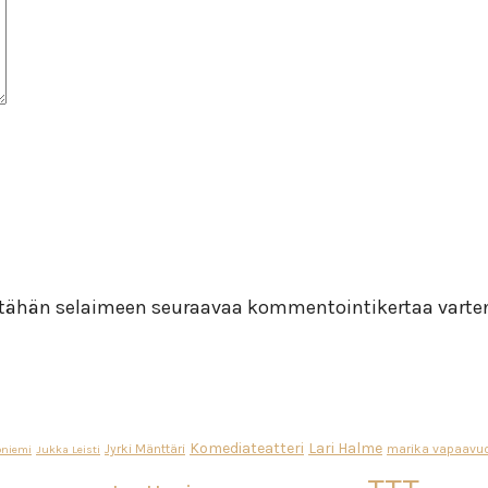
i tähän selaimeen seuraavaa kommentointikertaa varte
Komediateatteri
Lari Halme
Jyrki Mänttäri
marika vapaavuo
oniemi
Jukka Leisti