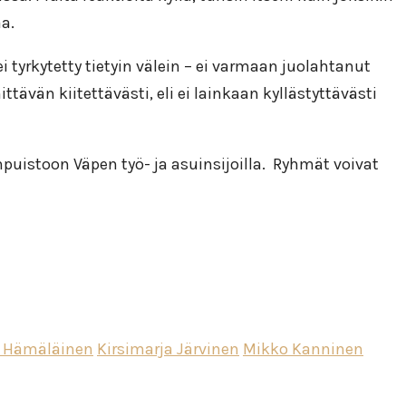
aa.
 tyrkytetty tietyin välein – ei varmaan juolahtanut
tävän kiitettävästi, eli ei lainkaan kyllästyttävästi
puistoon Väpen työ- ja asuinsijoilla. Ryhmät voivat
 Hämäläinen
Kirsimarja Järvinen
Mikko Kanninen