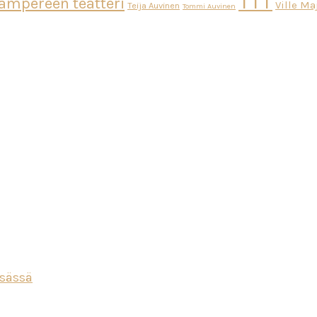
TTT
ampereen teatteri
Ville M
Teija Auvinen
Tommi Auvinen
esässä