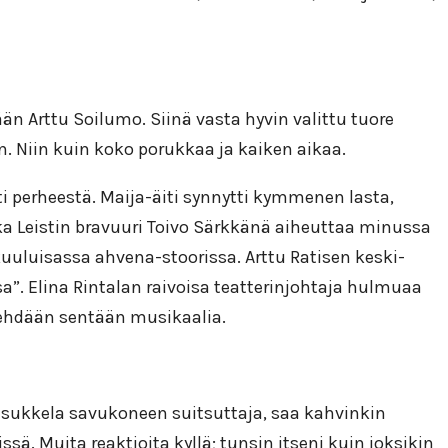
ään Arttu Soilumo. Siinä vasta hyvin valittu tuore
. Niin kuin koko porukkaa ja kaiken aikaa.
sti perheestä. Maija-äiti synnytti kymmenen lasta,
ka Leistin bravuuri Toivo Särkkänä aiheuttaa minussa
kuuluisassa ahvena-stoorissa. Arttu Ratisen keski-
a”. Elina Rintalan raivoisa teatterinjohtaja hulmuaa
a tehdään sentään musikaalia.
 sukkela savukoneen suitsuttaja, saa kahvinkin
sä. Muita reaktioita kyllä; tunsin itseni kuin joksikin