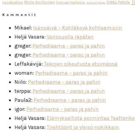
T
Risto Korhonen
Sirkku Peltola
kesäteatteri
Samuel Harjanne
Samuli Muje
Kommentit
Mikael
:
Isänpäivä – Kotiläksyä kohtaamisiin
Heljä Vasara
:
Varissuolla räpäten
greger
:
Perhedraama – paras ja pahin
greger
:
Perhedraama – paras ja pahin
Leffakävijä
:
Tekojen oikeutusta etsimässä
woman
:
Perhedraama – paras ja pahin
Niilo
:
Perhedraama – paras ja pahin
terppa
:
Perhedraama – paras ja pahin
Paula2
:
Perhedraama – paras ja pahin
igor
:
Perhedraama – paras ja pahin
Heljä Vasara
:
Elämyksellistä poimintaa Teatterik
Heljä Vasara
:
Tirehtöörit ja yleisö nokikkain