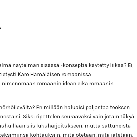
a
elmä näytelmän sisässä -konseptia käytetty liikaa? Ei,
 tietysti Karo Hämäläisen romaanissa
tana nimenomaan romaanin idean eikä romaanin
 hörhöilevältä? En millään haluaisi paljastaa teoksen
nostaisi. Siksi ripottelen seuraavaksi vain jotain täkyä
t huhuillaan siis lukuharjoitukseen, mutta sattuneista
ä keksimiinsä kohtauksiin, mitä otetaan, mitä jätetään,