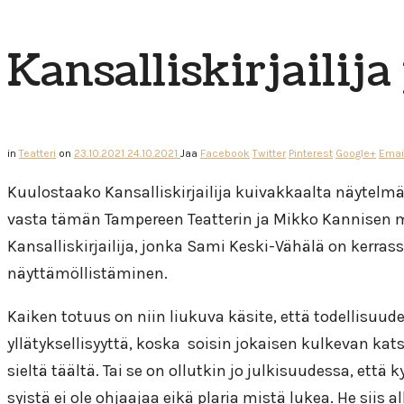
Kansalliskirjailij
in
Teatteri
on
23.10.2021
24.10.2021
Jaa
Facebook
Twitter
Pinterest
Google+
Emai
Kuulostaako Kansalliskirjailija kuivakkaalta näytelmä
vasta tämän Tampereen Teatterin ja Mikko Kannisen me
Kansalliskirjailija, jonka Sami Keski-Vähälä on ker
näyttämöllistäminen.
Kaiken totuus on niin liukuva käsite, että todellisuud
yllätyksellisyyttä, koska soisin jokaisen kulkevan katso
sieltä täältä. Tai se on ollutkin jo julkisuudessa, et
syistä ei ole ohjaajaa eikä plaria mistä lukea. He sii