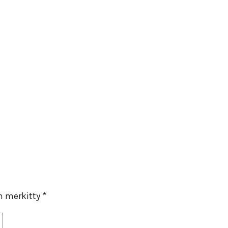
on merkitty
*