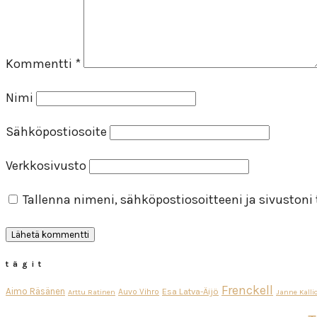
Kommentti
*
Nimi
Sähköpostiosoite
Verkkosivusto
Tallenna nimeni, sähköpostiosoitteeni ja sivuston
tägit
Frenckell
Aimo Räsänen
Esa Latva-Äijö
Auvo Vihro
Arttu Ratinen
Janne Kalli