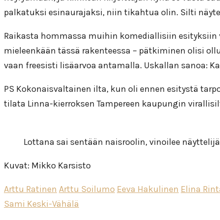
palkatuksi esinaurajaksi, niin tikahtua olin. Silti näyt
Raikasta hommassa muihin komediallisiin esityksiin ve
mieleenkään tässä rakenteessa – pätkiminen olisi ollut 
vaan freesisti lisäarvoa antamalla. Uskallan sanoa: Kan
PS Kokonaisvaltainen ilta, kun oli ennen esitystä tar
tilata Linna-kierroksen Tampereen kaupungin virallisil
Lottana sai sentään naisroolin, vinoilee näyttelij
Kuvat: Mikko Karsisto
Arttu Ratinen
Arttu Soilumo
Eeva Hakulinen
Elina Rint
Sami Keski-Vähälä