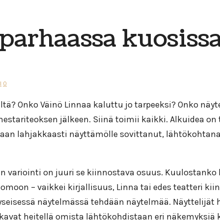
a parhaassa kuosiss
l
0
ltä? Onko Väinö Linnaa kaluttu jo tarpeeksi? Onko näyt
stariteoksen jälkeen. Siinä toimii kaikki. Alkuidea on
rassaan lahjakkaasti näyttämölle sovittanut, lähtökoh
en variointi on juuri se kiinnostava osuus. Kuulostanko
moon – vaikkei kirjallisuus, Linna tai edes teatteri kiin
tä kyseisessä näytelmässä tehdään näytelmää. Näyttelijä
s alkavat heitellä omista lähtökohdistaan eri näkemyksi