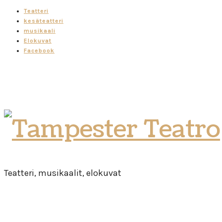
Teatteri
kesäteatteri
musikaali
Elokuvat
Facebook
Tampester
Teatro
Teatteri, musikaalit, elokuvat