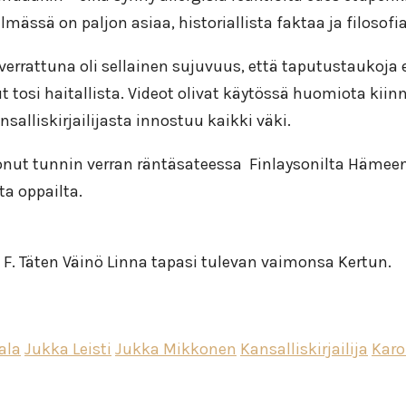
elmässä on paljon asiaa, historiallista faktaa ja filosofi
rrattuna oli sellainen sujuvuus, että taputustaukoja ei
tosi haitallista. Videot olivat käytössä huomiota kiinnit
salliskirjailijasta innostuu kaikki väki.
ponut tunnin verran räntäsateessa Finlaysonilta Hämeen
ta oppailta.
ä F. Täten Väinö Linna tapasi tulevan vaimonsa Kertun.
ala
Jukka Leisti
Jukka Mikkonen
Kansalliskirjailija
Karo