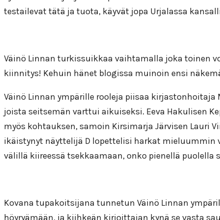
testailevat tätä ja tuota, käyvät jopa Urjalassa kansall
Väinö Linnan turkissuikkaa vaihtamalla joka toinen voi 
kiinnitys! Kehuin hänet blogissa muinoin ensi näkemä
Väinö Linnan ympärille rooleja piisaa kirjastonhoitaja 
joista seitsemän varttui aikuiseksi. Eeva Hakulisen K
myös kohtauksen, samoin Kirsimarja Järvisen Lauri Viit
ikäistynyt näyttelijä D lopettelisi harkat mieluummin 
välillä kiireessä tsekkaamaan, onko pienellä puolella
Kovana tupakoitsijana tunnetun Väinö Linnan ympäril
höyryämään, ja kiihkeän kirjoittajan kynä se vasta sauh