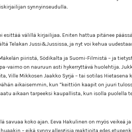
iskirjailijan synnyinseudulla.
esittää välillä kirjailijaa. Eniten hattua pitänee pääss
ltä Telakan Jussi&Jussissa, ja nyt voi kehua uudestaan
Mäkelän piiristä, Södikalta ja Suomi-Filmistä – ja tiety
epa-vaimo on nauruun asti hykerryttävä huolehtija. Juk
a, Ville Mikkosen Jaakko Syrjä – tai sotilas Hietasena 
vähän aikaisemmin, kun ”keittiön kaapit on juuri tuloss
 saatu aikaan tarpeeksi kaupallista, kun isolla puolell
lä savuaa koko ajan. Eeva Hakulinen on myös veikeä ja
uaakin – eikä synny allergisia reaktioita edes etupenkis