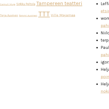
Tampereen teatteri
Leff
Sirkku Peltola
Samuli Muje
ets
TTT
Ville Majamaa
Teija Auvinen
Tommi Auvinen
wo
pah
Niil
ter
Pau
pah
igor
Helj
poi
Helj
nok