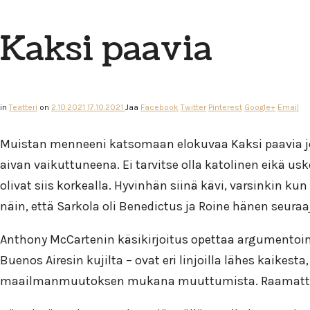
Kaksi paavia
in
Teatteri
on
2.10.2021
17.10.2021
Jaa
Facebook
Twitter
Pinterest
Google+
Email
Muistan menneeni katsomaan elokuvaa Kaksi paavia jo
aivan vaikuttuneena. Ei tarvitse olla katolinen eikä u
olivat siis korkealla. Hyvinhän siinä kävi, varsinkin kun
näin, että Sarkola oli Benedictus ja Roine hänen seura
Anthony McCartenin käsikirjoitus opettaa argumentointia
Buenos Airesin kujilta – ovat eri linjoilla lähes kaikes
maailmanmuutoksen mukana muuttumista. Raamattu pysy