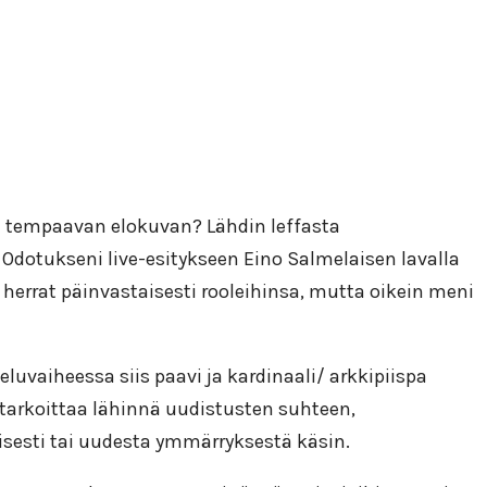
 tempaavan elokuvan? Lähdin leffasta
Odotukseni live-esitykseen Eino Salmelaisen lavalla
ut herrat päinvastaisesti rooleihinsa, mutta oikein meni
luvaiheessa siis paavi ja kardinaali/ arkkipiispa
la tarkoittaa lähinnä uudistusten suhteen,
sesti tai uudesta ymmärryksestä käsin.