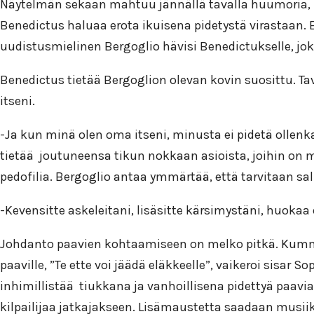
Näytelmän sekaan mahtuu jännällä tavalla huumoria, m
Benedictus haluaa erota ikuisena pidetystä virastaan. E
uudistusmielinen Bergoglio hävisi Benedictukselle, joka s
Benedictus tietää Bergoglion olevan kovin suosittu. Ta
itseni.
-Ja kun minä olen oma itseni, minusta ei pidetä ollenk
tietää joutuneensa tikun nokkaan asioista, joihin on 
pedofilia. Bergoglio antaa ymmärtää, että tarvitaan sa
-Kevensitte askeleitani, lisäsitte kärsimystäni, huokaa
Johdanto paavien kohtaamiseen on melko pitkä. Kummall
paaville, ”Te ette voi jäädä eläkkeelle”, vaikeroi sisar
inhimillistää tiukkana ja vanhoillisena pidettyä paav
kilpailijaa jatkajakseen. Lisämaustetta saadaan musiik