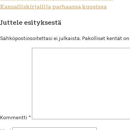
Kansalliskirjailija parhaassa kuosissa
Juttele esityksestä
Sähköpostiosoitettasi ei julkaista.
Pakolliset kentät o
Kommentti
*