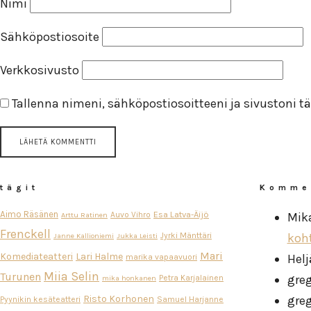
Nimi
Sähköpostiosoite
Verkkosivusto
Tallenna nimeni, sähköpostiosoitteeni ja sivustoni
tägit
Komme
Aimo Räsänen
Esa Latva-Äijö
Auvo Vihro
Mik
Arttu Ratinen
Frenckell
Jyrki Mänttäri
koh
Janne Kallioniemi
Jukka Leisti
Mari
Komediateatteri
Lari Halme
Helj
marika vapaavuori
Miia Selin
Turunen
gre
Petra Karjalainen
mika honkanen
Risto Korhonen
gre
Pyynikin kesäteatteri
Samuel Harjanne