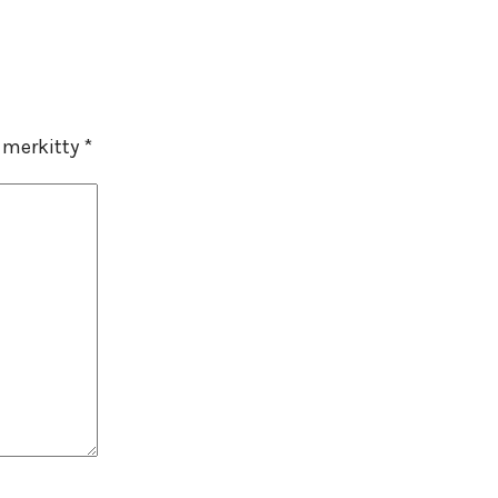
n merkitty
*