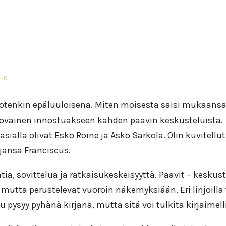
0
tenkin epäluuloisena. Miten moisesta saisi mukaansa
skovainen innostuakseen kahden paavin keskusteluista. 
 asialla olivat Esko Roine ja Asko Sarkola. Olin kuvitell
ajansa Franciscus.
, sovittelua ja ratkaisukeskeisyyttä. Paavit – keskuste
ta, mutta perustelevat vuoroin näkemyksiään. Eri linjoil
y pyhänä kirjana, mutta sitä voi tulkita kirjaimelli