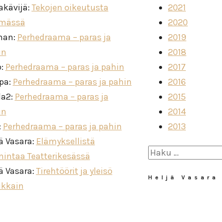
akävijä
:
Tekojen oikeutusta
2021
imässä
2020
man
:
Perhedraama – paras ja
2019
in
2018
o
:
Perhedraama – paras ja pahin
2017
ppa
:
Perhedraama – paras ja pahin
2016
la2
:
Perhedraama – paras ja
2015
in
2014
:
Perhedraama – paras ja pahin
2013
ä Vasara
:
Elämyksellistä
Haku:
mintaa Teatterikesässä
ä Vasara
:
Tirehtöörit ja yleisö
Heljä Vasara
ikkain