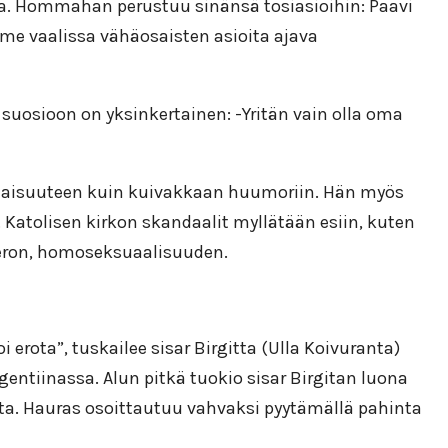
aa. Hommahan perustuu sinänsä tosiasioihin: Paavi
iime vaalissa vähäosaisten asioita ajava
suosioon on yksinkertainen: -Yritän vain olla oma
ksalaisuuteen kuin kuivakkaan huumoriin. Hän myös
Katolisen kirkon skandaalit myllätään esiin, kuten
ioeron, homoseksuaalisuuden.
rota”, tuskailee sisar Birgitta (Ulla Koivuranta)
rgentiinassa. Alun pitkä tuokio sisar Birgitan luona
lta. Hauras osoittautuu vahvaksi pyytämällä pahinta