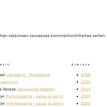
 tähän selaimeen seuraavaa kommentointikertaa varten.
ntit
Arkisto
ael
:
Isänpäivä – Kotiläksyä
2026
taamisiin
2025
ä Vasara
:
Varissuolla räpäten
2024
ger
:
Perhedraama – paras ja pahin
2023
ger
:
Perhedraama – paras ja pahin
2022