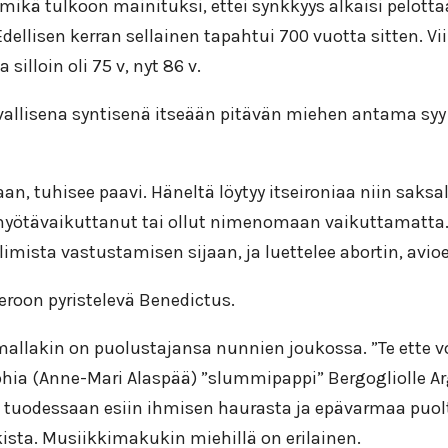
ikä tulkoon mainituksi, ettei synkkyys alkaisi pelott
dellisen kerran sellainen tapahtui 700 vuotta sitten. V
illoin oli 75 v, nyt 86 v.
vallisena syntisenä itseään pitävän miehen antama syy 
aan, tuhisee paavi. Häneltä löytyy itseironiaa niin sa
myötävaikuttanut tai ollut nimenomaan vaikuttamatta. 
llimista vastustamisen sijaan, ja luettelee abortin, av
 eroon pyristelevä Benedictus.
akin on puolustajansa nunnien joukossa. ”Te ette voi e
 Sophia (Anne-Mari Alaspää) ”slummipappi” Bergogliolle A
ia tuodessaan esiin ihmisen haurasta ja epävarmaa puo
ista. Musiikkimakukin miehillä on erilainen.