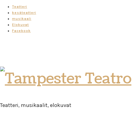
Teatteri
kesäteatteri
musikaali
Elokuvat
Facebook
Tampester
Teatro
Teatteri, musikaalit, elokuvat