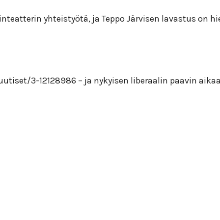
teatterin yhteistyötä, ja Teppo Järvisen lavastus on hi
/uutiset/3-12128986 – ja nykyisen liberaalin paavin aik