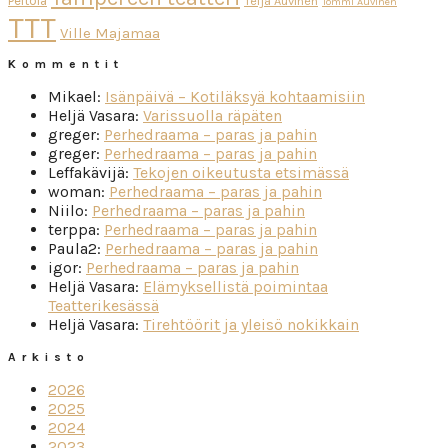
Peltola
Teija Auvinen
Tommi Auvinen
TTT
Ville Majamaa
Kommentit
Mikael
:
Isänpäivä – Kotiläksyä kohtaamisiin
Heljä Vasara
:
Varissuolla räpäten
greger
:
Perhedraama – paras ja pahin
greger
:
Perhedraama – paras ja pahin
Leffakävijä
:
Tekojen oikeutusta etsimässä
woman
:
Perhedraama – paras ja pahin
Niilo
:
Perhedraama – paras ja pahin
terppa
:
Perhedraama – paras ja pahin
Paula2
:
Perhedraama – paras ja pahin
igor
:
Perhedraama – paras ja pahin
Heljä Vasara
:
Elämyksellistä poimintaa
Teatterikesässä
Heljä Vasara
:
Tirehtöörit ja yleisö nokikkain
Arkisto
2026
2025
2024
2023