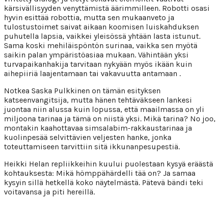
kärsivällisyyden venyttämistä äärimmilleen. Robotti osasi
hyvin esittää robottia, mutta sen mukaanveto ja
tulostustoimet saivat aikaan koomisen luiskahduksen
puhutella lapsia, vaikkei yleisössä yhtään lasta istunut.
Sama koski mehiläispöntön surinaa, vaikka sen myötä
saikin palan ympäristöasiaa mukaan. Vähintään yksi
turvapaikanhakija tarvitaan nykyään myös ikään kuin
aihepiiriä laajentamaan tai vakavuutta antamaan .
Notkea Saska Pulkkinen on tämän esityksen
katseenvangitsija, mutta hänen tehtäväkseen lankesi
juontaa niin alussa kuin lopussa, että maailmassa on yli
miljoona tarinaa ja tämä on niistä yksi. Mikä tarina? No joo,
montakin kaahottavaa simsalabim-rakkaustarinaa ja
kuolinpesää selvittävien veljesten hanke, jonka
toteuttamiseen tarvittiin sitä ikkunanpesupestiä.
Heikki Helan repliikkeihin kuului puolestaan kysyä eräästä
kohtauksesta: Mikä hömppähärdelli tää on? Ja samaa
kysyin sillä hetkellä koko näytelmästä. Pätevä bändi teki
voitavansa ja piti hereillä.