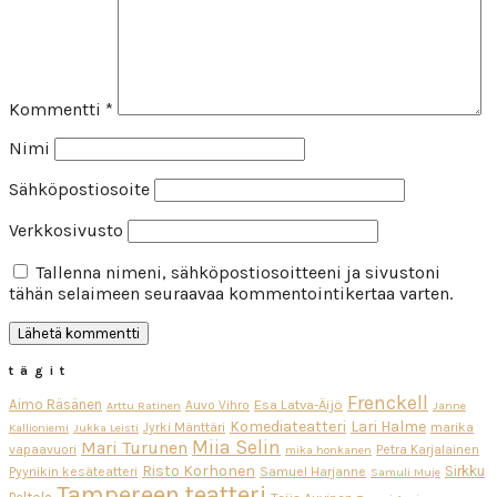
Kommentti
*
Nimi
Sähköpostiosoite
Verkkosivusto
Tallenna nimeni, sähköpostiosoitteeni ja sivustoni
tähän selaimeen seuraavaa kommentointikertaa varten.
tägit
Frenckell
Aimo Räsänen
Esa Latva-Äijö
Auvo Vihro
Arttu Ratinen
Janne
Komediateatteri
Lari Halme
Jyrki Mänttäri
marika
Kallioniemi
Jukka Leisti
Miia Selin
Mari Turunen
vapaavuori
Petra Karjalainen
mika honkanen
Risto Korhonen
Sirkku
Pyynikin kesäteatteri
Samuel Harjanne
Samuli Muje
Tampereen teatteri