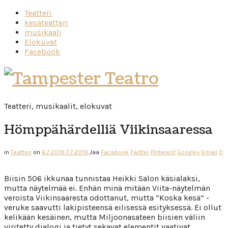
Teatteri
kesäteatteri
musikaali
Elokuvat
Facebook
Tampester
Teatro
Teatteri, musikaalit, elokuvat
Hömppähärdelliä Viikinsaaressa
in
Teatteri
on
6.7.2019
7.7.2019
Jaa
Facebook
Twitter
Pinterest
Google+
Email
0
Biisin 506 ikkunaa tunnistaa Heikki Salon käsialaksi,
mutta näytelmää ei. Enhän minä mitään Viita-näytelmän
veroista Viikinsaaresta odottanut, mutta ”Koska kesä” -
veruke saavutti lakipisteensä eilisessä esityksessä. Ei ollut
kelikään kesäinen, mutta Miljoonasateen biisien väliin
viritetty dialogi ja tietyt sekavat elementit vaativat