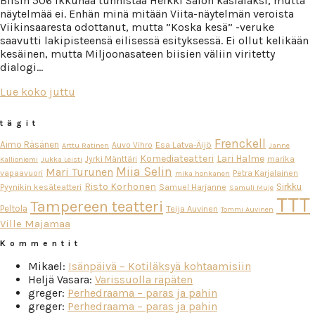
Biisin 506 ikkunaa tunnistaa Heikki Salon käsialaksi, mutta
näytelmää ei. Enhän minä mitään Viita-näytelmän veroista
Viikinsaaresta odottanut, mutta ”Koska kesä” -veruke
saavutti lakipisteensä eilisessä esityksessä. Ei ollut kelikään
kesäinen, mutta Miljoonasateen biisien väliin viritetty
dialogi…
Lue koko juttu
tägit
Frenckell
Aimo Räsänen
Esa Latva-Äijö
Auvo Vihro
Arttu Ratinen
Janne
Komediateatteri
Lari Halme
Jyrki Mänttäri
marika
Kallioniemi
Jukka Leisti
Miia Selin
Mari Turunen
vapaavuori
Petra Karjalainen
mika honkanen
Risto Korhonen
Sirkku
Pyynikin kesäteatteri
Samuel Harjanne
Samuli Muje
TTT
Tampereen teatteri
Peltola
Teija Auvinen
Tommi Auvinen
Ville Majamaa
Kommentit
Mikael
:
Isänpäivä – Kotiläksyä kohtaamisiin
Heljä Vasara
:
Varissuolla räpäten
greger
:
Perhedraama – paras ja pahin
greger
:
Perhedraama – paras ja pahin