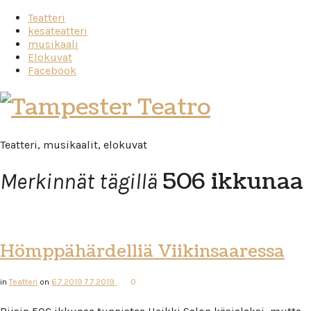
Teatteri
kesäteatteri
musikaali
Elokuvat
Facebook
Tampester
Teatro
Teatteri, musikaalit, elokuvat
506 ikkunaa
Merkinnät tägillä
Hömppähärdelliä Viikinsaaressa
in
Teatteri
on
6.7.2019
7.7.2019
0