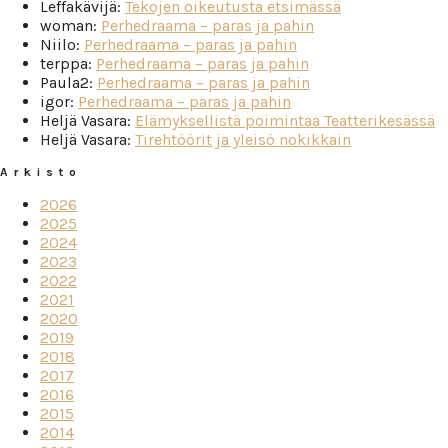
Leffakävijä
:
Tekojen oikeutusta etsimässä
woman
:
Perhedraama – paras ja pahin
Niilo
:
Perhedraama – paras ja pahin
terppa
:
Perhedraama – paras ja pahin
Paula2
:
Perhedraama – paras ja pahin
igor
:
Perhedraama – paras ja pahin
Heljä Vasara
:
Elämyksellistä poimintaa Teatterikesässä
Heljä Vasara
:
Tirehtöörit ja yleisö nokikkain
Arkisto
2026
2025
2024
2023
2022
2021
2020
2019
2018
2017
2016
2015
2014