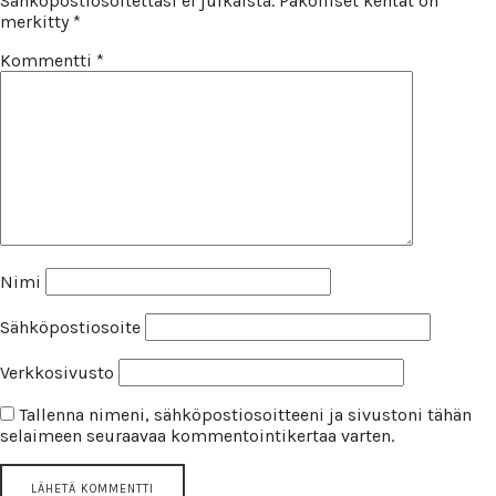
Sähköpostiosoitettasi ei julkaista.
Pakolliset kentät on
merkitty
*
Kommentti
*
Nimi
Sähköpostiosoite
Verkkosivusto
Tallenna nimeni, sähköpostiosoitteeni ja sivustoni tähän
selaimeen seuraavaa kommentointikertaa varten.