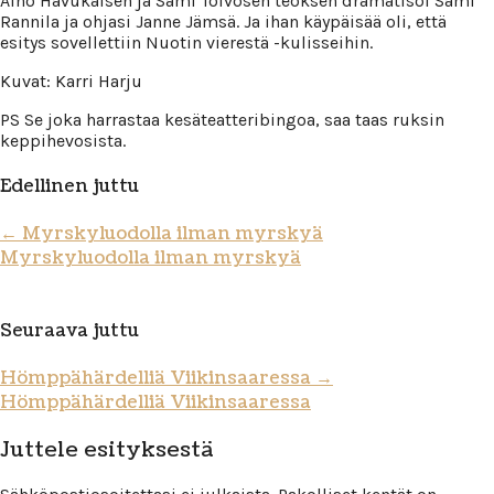
Aino Havukaisen ja Sami Toivosen teoksen dramatisoi Sami
Rannila ja ohjasi Janne Jämsä. Ja ihan käypäisää oli, että
esitys sovellettiin Nuotin vierestä -kulisseihin.
Kuvat: Karri Harju
PS Se joka harrastaa kesäteatteribingoa, saa taas ruksin
keppihevosista.
Edellinen juttu
←
Myrskyluodolla ilman myrskyä
Myrskyluodolla ilman myrskyä
Seuraava juttu
Hömppähärdelliä Viikinsaaressa
→
Hömppähärdelliä Viikinsaaressa
Juttele esityksestä