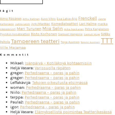
tägit
Frenckell
Aimo Räsänen
Esa Latva-Äijö
Auvo Vihro
Arttu Ratinen
Janne
Komediateatteri
Lari Halme
Jyrki Mänttäri
marika
Kallioniemi
Jukka Leisti
Miia Selin
Mari Turunen
vapaavuori
Petra Karjalainen
mika honkanen
Risto Korhonen
Sirkku
Pyynikin kesäteatteri
Samuel Harjanne
Samuli Muje
TTT
Tampereen teatteri
Peltola
Teija Auvinen
Tommi Auvinen
Ville Majamaa
Kommentit
Mikael
:
Isänpäivä – Kotiläksyä kohtaamisiin
Heljä Vasara
:
Varissuolla räpäten
greger
:
Perhedraama – paras ja pahin
greger
:
Perhedraama – paras ja pahin
Leffakävijä
:
Tekojen oikeutusta etsimässä
woman
:
Perhedraama – paras ja pahin
Niilo
:
Perhedraama – paras ja pahin
terppa
:
Perhedraama – paras ja pahin
Paula2
:
Perhedraama – paras ja pahin
igor
:
Perhedraama – paras ja pahin
Heljä Vasara
:
Elämyksellistä poimintaa Teatterikesässä