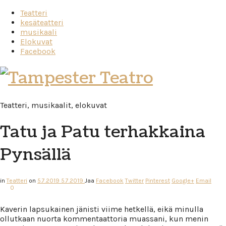
Teatteri
kesäteatteri
musikaali
Elokuvat
Facebook
Tampester
Teatro
Teatteri, musikaalit, elokuvat
Tatu ja Patu terhakkaina
Pynsällä
in
Teatteri
on
5.7.2019
5.7.2019
Jaa
Facebook
Twitter
Pinterest
Google+
Email
0
Kaverin lapsukainen jänisti viime hetkellä, eikä minulla
ollutkaan nuorta kommentaattoria muassani, kun menin