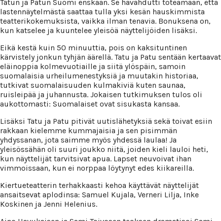
Tatun ja Patun Suomi enskaan. Se havahdutti toteamaan, että
lastennäytelmästä saattaa tulla yksi kesän hauskimmista
teatterikokemuksista, vaikka ilman tenavia. Bonuksena on,
kun katselee ja kuuntelee yleisöä näyttelijöiden lisäksi.
Eikä kestä kuin 50 minuuttia, pois on kaksituntinen
kärvistely jonkun tyhjän äärellä. Tatu ja Patu sentään kertaavat
eläinoppia kolmevuotiaille ja siitä ylöspäin, samoin
suomalaisia urheilumenestyksiä ja muutakin historiaa,
tutkivat suomalaisuuden kulmakiviä kuten saunaa,
ruisleipää ja juhannusta. Jokaisen tutkimuksen tulos oli
aukottomasti: Suomalaiset ovat sisukasta kansaa.
Lisäksi Tatu ja Patu pitivät uutislähetyksiä sekä toivat esiin
rakkaan kielemme kummajaisia ja sen pisimmän
yhdyssanan, jota saimme myös yhdessä laulaa! Ja
yleisössähän oli suuri joukko niitä, joiden kieli lauloi heti,
kun näyttelijät tarvitsivat apua. Lapset neuvoivat ihan
vimmoissaan, kun ei norppaa löytynyt edes kiikareilla.
Kiertueteatterin terhakkaasti kehoa käyttävät näyttelijät
ansaitsevat aplodinsa: Samuel Kujala, Verneri Lilja, Inke
Koskinen ja Jenni Helenius.