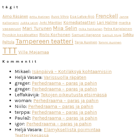
tägit
Frenckell
Aimo Räsänen
Esa Latva-Äijö
Auvo Vihro
Arttu Ratinen
Janne
Komediateatteri
Lari Halme
Jyrki Mänttäri
marika
Kallioniemi
Jukka Leisti
Miia Selin
Mari Turunen
vapaavuori
Petra Karjalainen
mika honkanen
Risto Korhonen
Sirkku
Pyynikin kesäteatteri
Samuel Harjanne
Samuli Muje
Tampereen teatteri
Peltola
Teija Auvinen
Tommi Auvinen
TTT
Ville Majamaa
Kommentit
Mikael
:
Isänpäivä – Kotiläksyä kohtaamisiin
Heljä Vasara
:
Varissuolla räpäten
greger
:
Perhedraama – paras ja pahin
greger
:
Perhedraama – paras ja pahin
Leffakävijä
:
Tekojen oikeutusta etsimässä
woman
:
Perhedraama – paras ja pahin
Niilo
:
Perhedraama – paras ja pahin
terppa
:
Perhedraama – paras ja pahin
Paula2
:
Perhedraama – paras ja pahin
igor
:
Perhedraama – paras ja pahin
Heljä Vasara
:
Elämyksellistä poimintaa
Teatterikesässä