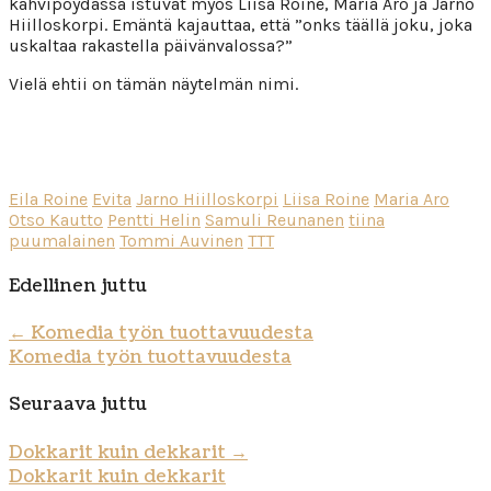
kahvipöydässä istuvat myös Liisa Roine, Maria Aro ja Jarno
Hiilloskorpi. Emäntä kajauttaa, että ”onks täällä joku, joka
uskaltaa rakastella päivänvalossa?”
Vielä ehtii on tämän näytelmän nimi.
Eila Roine
Evita
Jarno Hiilloskorpi
Liisa Roine
Maria Aro
Otso Kautto
Pentti Helin
Samuli Reunanen
tiina
puumalainen
Tommi Auvinen
TTT
Edellinen juttu
←
Komedia työn tuottavuudesta
Komedia työn tuottavuudesta
Seuraava juttu
Dokkarit kuin dekkarit
→
Dokkarit kuin dekkarit