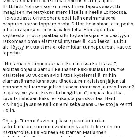
Myös Otso Kautto vaikuttaa onnelliselta ohjaajalta.
Brittihitti Yöllisen koiran merkillinen tapaus saavutti
maagisen menestyksen merkillisellä aiheella Lontoossa.
”15-vuotiasta Cristopheria epäillään ensimmäisenä
naapurin koiran tappamisesta. Sitten hoksataan, että poika,
jolla on asperger, ei osaa valehdella. Hän vapautuu
syytteestä, mutta päättää silti löytää tekijän – ja päätyykin
ratkomaan oman elämänsä mysteeriä. Kuolleeksi luultu
äiti löytyy. Mutta tämä ei ole mitään tunnepuuroa”, Kautto
lopettaa.
”No tämä on tunnepuuroa oikein isossa kattilassa”,
aloittaa ohjaaja Samuli Reunanen Rakkauslaulusta. ”Se
käsittelee 50 vuoden avioliittoa kyselemällä, mihin
elämässämme kannattaa tähdätä. Minkälaisen jäljen tai
perinnön haluamme jättää toiseen ihmiseen ja maailmaan?
Isoja kysymyksiä kevyestä hengittäen”, ohjaaja kuittaa.
Lavalla nähdään kaksi eri-ikäistä pariskuntaa, Heidi
Kiviharju ja Janne Kallioniemi sekä Jaana Oravisto ja Pentti
Helin.
Ohjaaja Tommi Auvinen pääsee päsmäröimään
sukulaisiaan, kun uusi vanhojen kvartetti kokoontuu
näyttämölle. Eila Roineen esittämän Mariannen