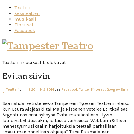
Teatteri
kesäteatteri
musikaali
Elokuvat
Facebook
Tampester
Teatro
Teatteri, musikaalit, elokuvat
Evitan siivin
in
Teatteri
on
14.2.2014
14.2.2014
Jaa
Facebook
Twitter
Pinterest
Google+
Email
0
Saa nähdä, vetisteleekö Tampereen Työväen Teatterin yleisö,
kun Laura Alajääski tai Maija Rissanen vetelee Et itkeä saa
Argentiinaa ensi syksynä Evita-musikaalissa. Hyvin
lauloivat yhdessäkin, jo tässä vaiheessa. Webberin&Ricen
menestysmusikaalin harjoituksia teettää parhaillaan
”maailman onnellisin ohjaaja” Tiina Puumalainen.