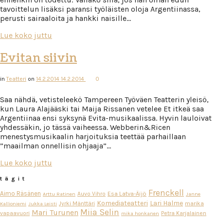
tavoittelun lisäksi paransi työläisten oloja Argentiinassa,
perusti sairaaloita ja hankki naisille…
Lue koko juttu
Evitan siivin
in
Teatteri
on
14.2.2014
14.2.2014
0
Saa nähdä, vetisteleekö Tampereen Työväen Teatterin yleisö,
kun Laura Alajääski tai Maija Rissanen vetelee Et itkeä saa
Argentiinaa ensi syksynä Evita-musikaalissa. Hyvin lauloivat
yhdessäkin, jo tässä vaiheessa. Webberin&Ricen
menestysmusikaalin harjoituksia teettää parhaillaan
”maailman onnellisin ohjaaja”…
Lue koko juttu
tägit
Frenckell
Aimo Räsänen
Esa Latva-Äijö
Auvo Vihro
Arttu Ratinen
Janne
Komediateatteri
Lari Halme
Jyrki Mänttäri
marika
Kallioniemi
Jukka Leisti
Miia Selin
Mari Turunen
vapaavuori
Petra Karjalainen
mika honkanen