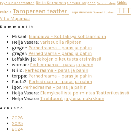
Risto Korhonen
Sirkku
Pyynikin kesäteatteri
Samuel Harjanne
Samuli Muje
TTT
Tampereen teatteri
Peltola
Teija Auvinen
Tommi Auvinen
Ville Majamaa
Kommentit
Mikael
:
Isänpäivä – Kotiläksyä kohtaamisiin
Heljä Vasara
:
Varissuolla räpäten
greger
:
Perhedraama – paras ja pahin
greger
:
Perhedraama – paras ja pahin
Leffakävijä
:
Tekojen oikeutusta etsimässä
woman
:
Perhedraama – paras ja pahin
Niilo
:
Perhedraama – paras ja pahin
terppa
:
Perhedraama – paras ja pahin
Paula2
:
Perhedraama – paras ja pahin
igor
:
Perhedraama – paras ja pahin
Heljä Vasara
:
Elämyksellistä poimintaa Teatterikesässä
Heljä Vasara
:
Tirehtöörit ja yleisö nokikkain
Arkisto
2026
2025
2024