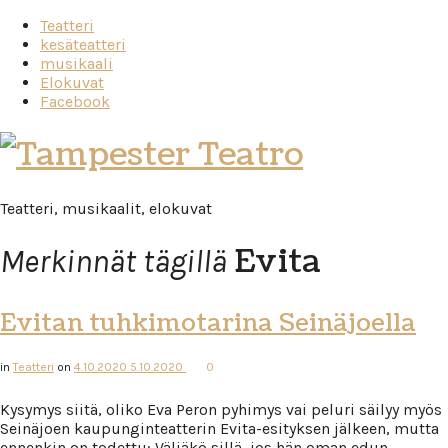
Teatteri
kesäteatteri
musikaali
Elokuvat
Facebook
Tampester
Teatro
Teatteri, musikaalit, elokuvat
Evita
Merkinnät tägillä
Evitan tuhkimotarina Seinäjoella
in
Teatteri
on
4.10.2020
5.10.2020
0
Kysymys siitä, oliko Eva Peron pyhimys vai peluri säilyy myös
Seinäjoen kaupunginteatterin Evita-esityksen jälkeen, mutta
ennenkin on todettu: Väliäkö sillä, jos hän oman edun