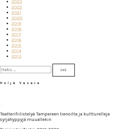
2023
2022
2021
2020
2019
2018
2017
2016
2015
2014
2013
Haku:
Heljä Vasara
Teatterifiilistelyä Tampereen tienoilta ja kultturelleja
syrjähyppyjä muuallekin