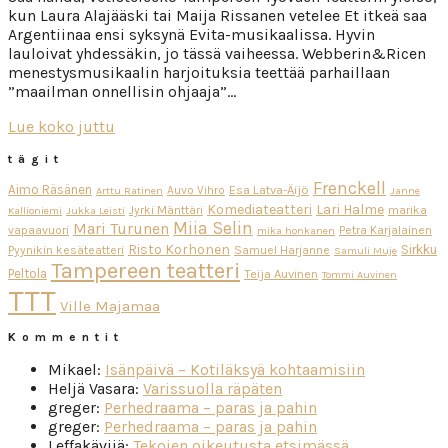
kun Laura Alajääski tai Maija Rissanen vetelee Et itkeä saa
Argentiinaa ensi syksynä Evita-musikaalissa. Hyvin
lauloivat yhdessäkin, jo tässä vaiheessa. Webberin&Ricen
menestysmusikaalin harjoituksia teettää parhaillaan
”maailman onnellisin ohjaaja”…
Lue koko juttu
tägit
Frenckell
Aimo Räsänen
Esa Latva-Äijö
Auvo Vihro
Arttu Ratinen
Janne
Komediateatteri
Lari Halme
Jyrki Mänttäri
marika
Kallioniemi
Jukka Leisti
Miia Selin
Mari Turunen
vapaavuori
Petra Karjalainen
mika honkanen
Risto Korhonen
Sirkku
Pyynikin kesäteatteri
Samuel Harjanne
Samuli Muje
Tampereen teatteri
Peltola
Teija Auvinen
Tommi Auvinen
TTT
Ville Majamaa
Kommentit
Mikael
:
Isänpäivä – Kotiläksyä kohtaamisiin
Heljä Vasara
:
Varissuolla räpäten
greger
:
Perhedraama – paras ja pahin
greger
:
Perhedraama – paras ja pahin
Leffakävijä
:
Tekojen oikeutusta etsimässä