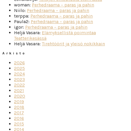
woman
:
Perhedraama – paras ja pahin
Niilo
:
Perhedraama – paras ja pahin
terppa
:
Perhedraama – paras ja pahin
Paula2
:
Perhedraama – paras ja pahin
igor
:
Perhedraama – paras ja pahin
Heljä Vasara
:
Elämyksellistä poimintaa
Teatterikesässä
Heljä Vasara
:
Tirehtöörit ja yleisö nokikkain
Arkisto
2026
2025
2024
2023
2022
2021
2020
2019
2018
2017
2016
2015
2014