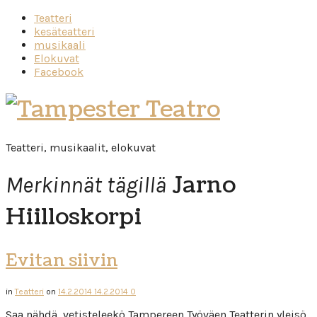
Teatteri
kesäteatteri
musikaali
Elokuvat
Facebook
Tampester
Teatro
Teatteri, musikaalit, elokuvat
Jarno
Merkinnät tägillä
Hiilloskorpi
Evitan siivin
in
Teatteri
on
14.2.2014
14.2.2014
0
Saa nähdä, vetisteleekö Tampereen Työväen Teatterin yleisö,