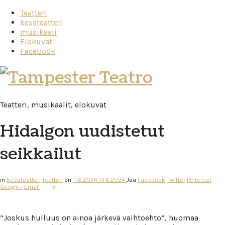
Teatteri
kesäteatteri
musikaali
Elokuvat
Facebook
Tampester
Teatro
Teatteri, musikaalit, elokuvat
Hidalgon uudistetut
seikkailut
in
kesäteatteri
Teatteri
on
11.6.2024
13.6.2024
Jaa
Facebook
Twitter
Pinterest
Google+
Email
0
”Joskus hulluus on ainoa järkevä vaihtoehto”, huomaa