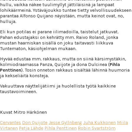
hullu, vaikka näkee tuulimyllyt jättiläisinä ja lampaat
lohikäärmeinä. Ystäväjoukko tuntee tietty velvollisuudekseen
parantaa Alfonso Quijano näyistään, mutta keinot ovat, no,
hulluja.
Eli kun potilas ei parane iilimadoilla, taistelut jatkuvat.
Pahan edustajaksi on kehrätty mm. Raivo Roland, jonka
mustan haarniskan sisällä on joku taitavasti liikkuva
Tuntematon, käsiohjelman mukaan.
Hyvää edustaa mm. rakkaus, mutta on siinä kärsimystäkin,
kolmiodraamassa Panza, Quijote ja dona Dulcinea (
Pihla
Penttinen
). Tosin onneton rakkaus sisältää lähinnä huumoria
ja kekseliäitä konsteja.
Vakuuttava näyttelijätiimi ja huolellista työtä kaikkine
taustavoimineen.
Kuvat Mitro Härkönen
Cervantes
Don Quijote
Jesse Gyllnberg
Juha Kukkonen
Miila
Virtanen
Petja Lähde
Pihla Penttinen
Robin Svartström