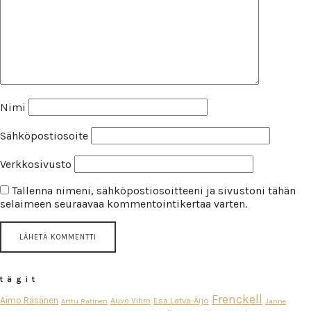
Nimi
Sähköpostiosoite
Verkkosivusto
Tallenna nimeni, sähköpostiosoitteeni ja sivustoni tähän
selaimeen seuraavaa kommentointikertaa varten.
tägit
Frenckell
Aimo Räsänen
Esa Latva-Äijö
Auvo Vihro
Arttu Ratinen
Janne