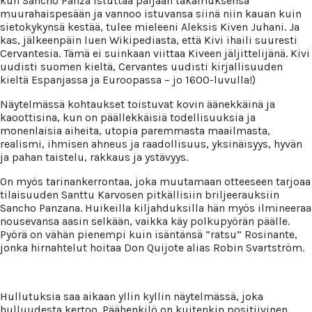
kun Sancho Panza istuttaa paljaan takamuksensa
muurahaispesään ja vannoo istuvansa siinä niin kauan kuin
sietokykynsä kestää, tulee mieleeni Aleksis Kiven Juhani. Ja
kas, jälkeenpäin luen Wikipediasta, että Kivi ihaili suuresti
Cervantesia. Tämä ei suinkaan viittaa Kiveen jäljittelijänä. Kivi
uudisti suomen kieltä, Cervantes uudisti kirjallisuuden
kieltä Espanjassa ja Euroopassa – jo 1600-luvulla!)
Näytelmässä kohtaukset toistuvat kovin äänekkäinä ja
kaoottisina, kun on päällekkäisiä todellisuuksia ja
monenlaisia aiheita, utopia paremmasta maailmasta,
realismi, ihmisen ahneus ja raadollisuus, yksinäisyys, hyvän
ja pahan taistelu, rakkaus ja ystävyys.
On myös tarinankerrontaa, joka muutamaan otteeseen tarjoaa
tilaisuuden Santtu Karvosen pitkällisiin briljeerauksiin
Sancho Panzana. Huikeilla kiljahduksilla hän myös ilmineeraa
nousevansa aasin selkään, vaikka käy polkupyörän päälle.
Pyörä on vähän pienempi kuin isäntänsä ”ratsu” Rosinante,
jonka hirnahtelut hoitaa Don Quijote alias Robin Svartström.
Hullutuksia saa aikaan yllin kyllin näytelmässä, joka
hulluudesta kertoo. Päähenkilö on kuitenkin positiivinen