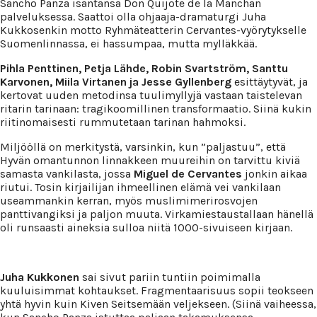
Sancho Panza isäntänsä Don Quijote de la Manchan
palveluksessa. Saattoi olla ohjaaja-dramaturgi Juha
Kukkosenkin motto Ryhmäteatterin Cervantes-vyörytykselle
Suomenlinnassa, ei hassumpaa, mutta mylläkkää.
Pihla Penttinen, Petja Lähde, Robin Svartström, Santtu
Karvonen, Miila Virtanen ja Jesse
Gyllenberg
esittäytyvät, ja
kertovat uuden metodinsa tuulimyllyjä vastaan taistelevan
ritarin tarinaan: tragikoomillinen transformaatio. Siinä kukin
riitinomaisesti rummutetaan tarinan hahmoksi.
Miljööllä on merkitystä, varsinkin, kun ”paljastuu”, että
Hyvän omantunnon linnakkeen muureihin on tarvittu kiviä
samasta vankilasta, jossa
Miguel de Cervantes
jonkin aikaa
riutui. Tosin kirjailijan ihmeellinen elämä vei vankilaan
useammankin kerran, myös muslimimerirosvojen
panttivangiksi ja paljon muuta. Virkamiestaustallaan hänellä
oli runsaasti aineksia sulloa niitä 1000-sivuiseen kirjaan.
Juha Kukkonen
sai sivut pariin tuntiin poimimalla
kuuluisimmat kohtaukset. Fragmentaarisuus sopii teokseen
yhtä hyvin kuin Kiven Seitsemään veljekseen. (Siinä vaiheessa,