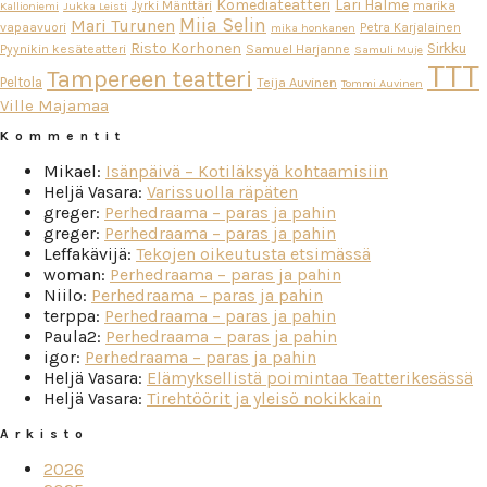
Komediateatteri
Lari Halme
Jyrki Mänttäri
marika
Kallioniemi
Jukka Leisti
Miia Selin
Mari Turunen
vapaavuori
Petra Karjalainen
mika honkanen
Risto Korhonen
Sirkku
Pyynikin kesäteatteri
Samuel Harjanne
Samuli Muje
TTT
Tampereen teatteri
Peltola
Teija Auvinen
Tommi Auvinen
Ville Majamaa
Kommentit
Mikael
:
Isänpäivä – Kotiläksyä kohtaamisiin
Heljä Vasara
:
Varissuolla räpäten
greger
:
Perhedraama – paras ja pahin
greger
:
Perhedraama – paras ja pahin
Leffakävijä
:
Tekojen oikeutusta etsimässä
woman
:
Perhedraama – paras ja pahin
Niilo
:
Perhedraama – paras ja pahin
terppa
:
Perhedraama – paras ja pahin
Paula2
:
Perhedraama – paras ja pahin
igor
:
Perhedraama – paras ja pahin
Heljä Vasara
:
Elämyksellistä poimintaa Teatterikesässä
Heljä Vasara
:
Tirehtöörit ja yleisö nokikkain
Arkisto
2026