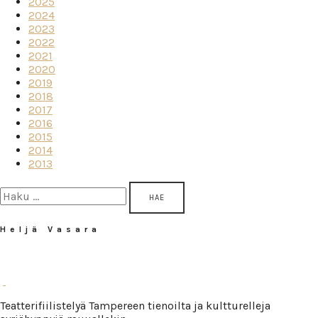
2025
2024
2023
2022
2021
2020
2019
2018
2017
2016
2015
2014
2013
Haku:
Heljä Vasara
Teatterifiilistelyä Tampereen tienoilta ja kultturelleja