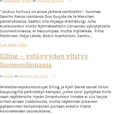
in
kesäteatteri
Teatteri
on
11.6.2024
13.6.2024
0
”Joskus hulluus on ainoa järkevä vaihtoehto”, huomaa
Sancho Panza isäntänsä Don Quijote de la Manchan
palveluksessa. Saattoi olla ohjaaja-dramaturgi Juha
Kukkosenkin motto Ryhmäteatterin Cervantes-vyörytykselle
Suomenlinnassa, ei hassumpaa, mutta mylläkkää. Pihla
Penttinen, Petja Lähde, Robin Svartström, Santtu…
Lue koko juttu
Elling – ystävyyden ylistys
Suomenlinnassa
in
Teatteri
on
26.7.2020
30.7.2020
0
Mielenterveyskuntoutujat Elling ja Kjell Barne saivat Oslon
kaupungilta pelkistetyn kämpän, jonka voisi pystyttää mille
vaan näyttämölle. Hyvän Omantunnon linnake ei siis tarjoa
siihen asiaan lisäbonusta, mutta näytelmän pikainen
pykääminen Seitsemännen portaan enkelin tilalle
koronakevään seurauksena…