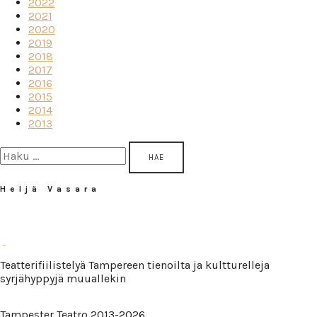
2022
2021
2020
2019
2018
2017
2016
2015
2014
2013
Haku:
Heljä Vasara
Teatterifiilistelyä Tampereen tienoilta ja kultturelleja
syrjähyppyjä muuallekin
Tampester Teatro 2013-2026