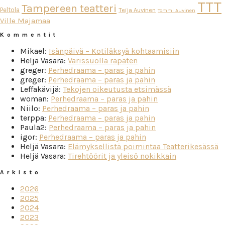
TTT
Tampereen teatteri
Peltola
Teija Auvinen
Tommi Auvinen
Ville Majamaa
Kommentit
Mikael
:
Isänpäivä – Kotiläksyä kohtaamisiin
Heljä Vasara
:
Varissuolla räpäten
greger
:
Perhedraama – paras ja pahin
greger
:
Perhedraama – paras ja pahin
Leffakävijä
:
Tekojen oikeutusta etsimässä
woman
:
Perhedraama – paras ja pahin
Niilo
:
Perhedraama – paras ja pahin
terppa
:
Perhedraama – paras ja pahin
Paula2
:
Perhedraama – paras ja pahin
igor
:
Perhedraama – paras ja pahin
Heljä Vasara
:
Elämyksellistä poimintaa Teatterikesässä
Heljä Vasara
:
Tirehtöörit ja yleisö nokikkain
Arkisto
2026
2025
2024
2023