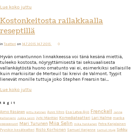
Lue koko juttu
Kostonkeitosta railakkaalla
reseptillä
in
Teatteri
on
14.7.2015
14.7.2015
0
Hyvän omantunnon linnakkeessa voi tänä kesänä miettiä,
tuleeko kostosta, nöyryyttämisestä tai seksuaalisesta
vallankäytöstä huono omatunto vai ei, esimerkiksi sellaisille
kuin markiisitar de Merteuil tai kreivi de Valmont. Tyypit
lienevät monille tuttuja joko Stephen Frearsin tai…
Lue koko juttu
tägit
Frenckell
Aimo Räsänen
Esa Latva-Äijö
Auvo Vihro
Arttu Ratinen
Janne
Komediateatteri
Lari Halme
Jyrki Mänttäri
marika
Kallioniemi
Jukka Leisti
Miia Selin
Mari Turunen
vapaavuori
Petra Karjalainen
mika honkanen
Risto Korhonen
Sirkku
Pyynikin kesäteatteri
Samuel Harjanne
Samuli Muje