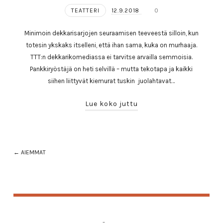
TEATTERI
12.9.2018
0
Minimoin dekkarisarjojen seuraamisen teeveestä silloin, kun
totesin ykskaks itselleni, että ihan sama, kuka on murhaaja.
TTT:n dekkarikomediassa ei tarvitse arvailla semmoisia.
Pankkiryöstäjä on heti selvillä – mutta tekotapa ja kaikki
siihen liittyvät kiemurat tuskin juolahtavat…
Lue koko juttu
← AIEMMAT