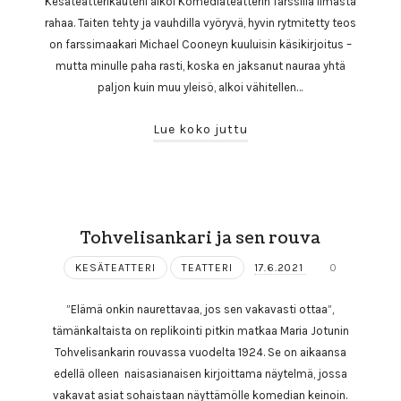
Kesäteatterikauteni alkoi Komediateatterin farssilla Ilmasta
rahaa. Taiten tehty ja vauhdilla vyöryvä, hyvin rytmitetty teos
on farssimaakari Michael Cooneyn kuuluisin käsikirjoitus –
mutta minulle paha rasti, koska en jaksanut nauraa yhtä
paljon kuin muu yleisö, alkoi vähitellen…
Lue koko juttu
Tohvelisankari ja sen rouva
KESÄTEATTERI
TEATTERI
17.6.2021
0
”Elämä onkin naurettavaa, jos sen vakavasti ottaa”,
tämänkaltaista on replikointi pitkin matkaa Maria Jotunin
Tohvelisankarin rouvassa vuodelta 1924. Se on aikaansa
edellä olleen naisasianaisen kirjoittama näytelmä, jossa
vakavat asiat sohaistaan näyttämölle komedian keinoin.