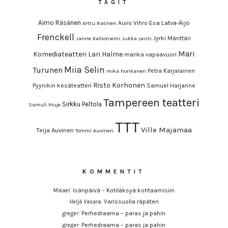
TÄGIT
Aimo Räsänen
Esa Latva-Äijö
Auvo Vihro
Arttu Ratinen
Frenckell
Jyrki Mänttäri
Janne Kallioniemi
Jukka Leisti
Mari
Komediateatteri
Lari Halme
marika vapaavuori
Miia Selin
Turunen
Petra Karjalainen
mika honkanen
Risto Korhonen
Pyynikin kesäteatteri
Samuel Harjanne
Tampereen teatteri
Sirkku Peltola
Samuli Muje
TTT
Ville Majamaa
Teija Auvinen
Tommi Auvinen
KOMMENTIT
Mikael
:
Isänpäivä – Kotiläksyä kohtaamisiin
Heljä Vasara
:
Varissuolla räpäten
greger
:
Perhedraama – paras ja pahin
greger
:
Perhedraama – paras ja pahin