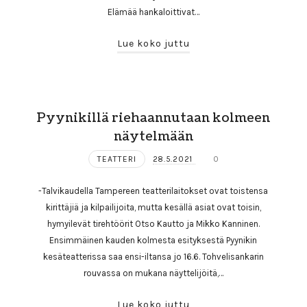
Elämää hankaloittivat…
Lue koko juttu
Pyynikillä riehaannutaan kolmeen
näytelmään
TEATTERI
28.5.2021
0
-Talvikaudella Tampereen teatterilaitokset ovat toistensa
kirittäjiä ja kilpailijoita, mutta kesällä asiat ovat toisin,
hymyilevät tirehtöörit Otso Kautto ja Mikko Kanninen.
Ensimmäinen kauden kolmesta esityksestä Pyynikin
kesäteatterissa saa ensi-iltansa jo 16.6. Tohvelisankarin
rouvassa on mukana näyttelijöitä,…
Lue koko juttu