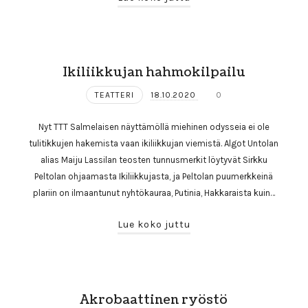
Ikiliikkujan hahmokilpailu
TEATTERI
18.10.2020
0
Nyt TTT Salmelaisen näyttämöllä miehinen odysseia ei ole
tulitikkujen hakemista vaan ikiliikkujan viemistä. Algot Untolan
alias Maiju Lassilan teosten tunnusmerkit löytyvät Sirkku
Peltolan ohjaamasta Ikiliikkujasta, ja Peltolan puumerkkeinä
plariin on ilmaantunut nyhtökauraa, Putinia, Hakkaraista kuin…
Lue koko juttu
Akrobaattinen ryöstö