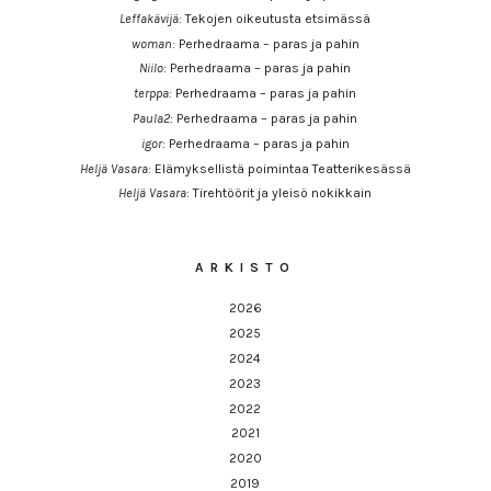
Leffakävijä
:
Tekojen oikeutusta etsimässä
woman
:
Perhedraama – paras ja pahin
Niilo
:
Perhedraama – paras ja pahin
terppa
:
Perhedraama – paras ja pahin
Paula2
:
Perhedraama – paras ja pahin
igor
:
Perhedraama – paras ja pahin
Heljä Vasara
:
Elämyksellistä poimintaa Teatterikesässä
Heljä Vasara
:
Tirehtöörit ja yleisö nokikkain
ARKISTO
2026
2025
2024
2023
2022
2021
2020
2019