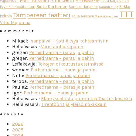
Miia Selin
Mari Turunen
vapaavuori
Petra Karjalainen
mika honkanen
Risto Korhonen
Sirkku
Pyynikin kesäteatteri
Samuel Harjanne
Samuli Muje
TTT
Tampereen teatteri
Peltola
Teija Auvinen
Tommi Auvinen
Ville Majamaa
Kommentit
Mikael
:
Isänpäivä – Kotiläksyä kohtaamisiin
Heljä Vasara
:
Varissuolla räpäten
greger
:
Perhedraama – paras ja pahin
greger
:
Perhedraama – paras ja pahin
Leffakävijä
:
Tekojen oikeutusta etsimässä
woman
:
Perhedraama – paras ja pahin
Niilo
:
Perhedraama – paras ja pahin
terppa
:
Perhedraama – paras ja pahin
Paula2
:
Perhedraama – paras ja pahin
igor
:
Perhedraama – paras ja pahin
Heljä Vasara
:
Elämyksellistä poimintaa Teatterikesässä
Heljä Vasara
:
Tirehtöörit ja yleisö nokikkain
Arkisto
2026
2025
2024