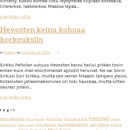
viritetty. Kokko komea lintu leyhyttelee siipiään korkealla,
liiteleikse, laateleikse. Maassa lepää…
Lue koko juttu
Hevosten keinu kohoaa
korkeuksiin
in
Teatteri
on
23.1.2015
23.1.2015
0
Sirkku Peltolan uutuus Hevosten keinu heilui pitkän tovin
ennen kuin illan ensimmäiset aplodit heruivat. Ne sai Sorin
Sirkus! Sori Sirkku, mutta sen verran hitaasti lämpeni yleisö.
Kotaloiden jälleennäkeminen oli toki hauskaa, mutta sitten
seurasi jotain…
Lue koko juttu
tägit
Frenckell
Aimo Räsänen
Esa Latva-Äijö
Auvo Vihro
Arttu Ratinen
Janne
Komediateatteri
Lari Halme
Jyrki Mänttäri
marika
Kallioniemi
Jukka Leisti