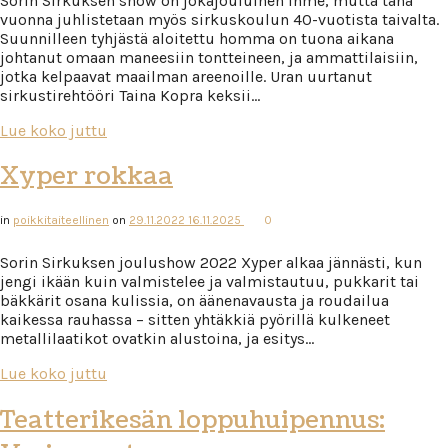
Sorin Sirkuksen show on jokajouluinen ihme, mutta tänä
vuonna juhlistetaan myös sirkuskoulun 40-vuotista taivalta.
Suunnilleen tyhjästä aloitettu homma on tuona aikana
johtanut omaan maneesiin tontteineen, ja ammattilaisiin,
jotka kelpaavat maailman areenoille. Uran uurtanut
sirkustirehtööri Taina Kopra keksii…
Lue koko juttu
Xyper rokkaa
in
poikkitaiteellinen
on
29.11.2022
16.11.2025
0
Sorin Sirkuksen joulushow 2022 Xyper alkaa jännästi, kun
jengi ikään kuin valmistelee ja valmistautuu, pukkarit tai
bäkkärit osana kulissia, on äänenavausta ja roudailua
kaikessa rauhassa – sitten yhtäkkiä pyörillä kulkeneet
metallilaatikot ovatkin alustoina, ja esitys…
Lue koko juttu
Teatterikesän loppuhuipennus: