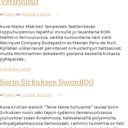
Veriruusut
in
Teatteri
on
15.8.2018
15.8.2018
0
kuva Marko Mäkinen Tampereen Teatterikesän
loppuhuipennus tapahtui minulle jo lauantaina KOM-
teatterin Veriruusuissa, vaikka sunnuntaina näin vielä
Recirquel Company Budapestin esittämän Paris de Nuit.
Kyllähän unkarilaiset perinteiset sirkustemput haltsasivat,
mutta Montmartren dekadentti yöelämä keskellä kirkasta
pyhäpäivää…
Lue koko juttu
Sorin Sirkuksen Suomi100
in
Teatteri
on
25.11.2017
16.11.2025
0
kuva kristian wanvik ”Terve tänne tultuanne” laulaa Sorin
Sirkuksen nuori väki täysin sydämin tämänvuotisessa
joulushow´ssaan Kinahmissa, kalevalaisella poljennolla,
olkipatjakankaisissa hameissaan. Lämmin tunnelma on heti