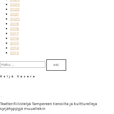
2023
2022
2021
2020
2019
2018
2017
2016
2015
2014
2013
Haku:
Heljä Vasara
Teatterifiilistelyä Tampereen tienoilta ja kultturelleja
syrjähyppyjä muuallekin