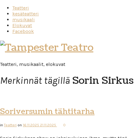
Teatteri
kesäteatteri
musikaali
Elokuvat
Facebook
Tampester
Teatro
Teatteri, musikaalit, elokuvat
Sorin Sirkus
Merkinnät tägillä
Soriversumin tähtitarha
in
Teatteri
on
16.11.2025
21.11.2025
0