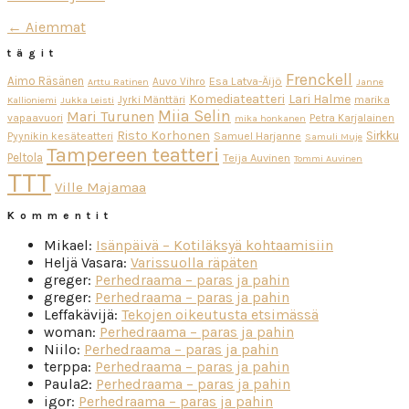
← Aiemmat
tägit
Frenckell
Aimo Räsänen
Esa Latva-Äijö
Auvo Vihro
Arttu Ratinen
Janne
Komediateatteri
Lari Halme
Jyrki Mänttäri
marika
Kallioniemi
Jukka Leisti
Miia Selin
Mari Turunen
vapaavuori
Petra Karjalainen
mika honkanen
Risto Korhonen
Sirkku
Pyynikin kesäteatteri
Samuel Harjanne
Samuli Muje
Tampereen teatteri
Peltola
Teija Auvinen
Tommi Auvinen
TTT
Ville Majamaa
Kommentit
Mikael
:
Isänpäivä – Kotiläksyä kohtaamisiin
Heljä Vasara
:
Varissuolla räpäten
greger
:
Perhedraama – paras ja pahin
greger
:
Perhedraama – paras ja pahin
Leffakävijä
:
Tekojen oikeutusta etsimässä
woman
:
Perhedraama – paras ja pahin
Niilo
:
Perhedraama – paras ja pahin
terppa
:
Perhedraama – paras ja pahin
Paula2
:
Perhedraama – paras ja pahin
igor
:
Perhedraama – paras ja pahin