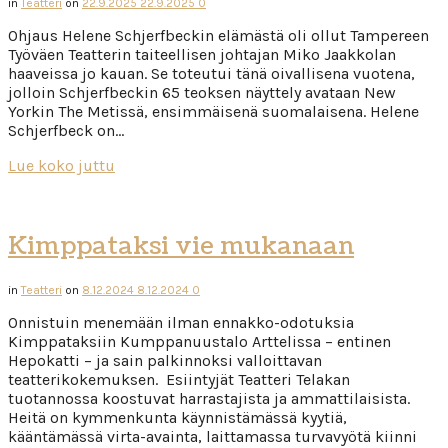
in
Teatteri
on
22.9.2025
22.9.2025
0
Ohjaus Helene Schjerfbeckin elämästä oli ollut Tampereen
Työväen Teatterin taiteellisen johtajan Miko Jaakkolan
haaveissa jo kauan. Se toteutui tänä oivallisena vuotena,
jolloin Schjerfbeckin 65 teoksen näyttely avataan New
Yorkin The Metissä, ensimmäisenä suomalaisena. Helene
Schjerfbeck on…
Lue koko juttu
Kimppataksi vie mukanaan
in
Teatteri
on
8.12.2024
8.12.2024
0
Onnistuin menemään ilman ennakko-odotuksia
Kimppataksiin Kumppanuustalo Arttelissa – entinen
Hepokatti – ja sain palkinnoksi valloittavan
teatterikokemuksen. Esiintyjät Teatteri Telakan
tuotannossa koostuvat harrastajista ja ammattilaisista.
Heitä on kymmenkunta käynnistämässä kyytiä,
kääntämässä virta-avainta, laittamassa turvavyötä kiinni