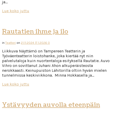
ja…
Lue koko juttu
Rautatien ihme ja ilo
in
Teatteri
on
21.11.2024
17.1.2026
0
Liikkuva Näyttämö on Tampereen Teatterin ja
Työväenteatterin loistohanke, joka kiertää nyt niin
palvelutaloja kuin nuortentaloja esityksellä Rautatie. Auvo
Vihro on sovittanut Juhani Ahon alkuperäisteosta
nerokkaasti. Keinupuiston Lähitorilla oltiin hyvän mielen
tunnelmissa keskiviikkona. Minna Hokkasella ja…
Lue koko juttu
Ystävyyden auvolla eteenpäin