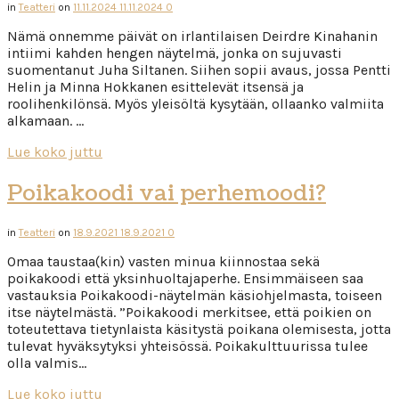
in
Teatteri
on
11.11.2024
11.11.2024
0
Nämä onnemme päivät on irlantilaisen Deirdre Kinahanin
intiimi kahden hengen näytelmä, jonka on sujuvasti
suomentanut Juha Siltanen. Siihen sopii avaus, jossa Pentti
Helin ja Minna Hokkanen esittelevät itsensä ja
roolihenkilönsä. Myös yleisöltä kysytään, ollaanko valmiita
alkamaan. …
Lue koko juttu
Poikakoodi vai perhemoodi?
in
Teatteri
on
18.9.2021
18.9.2021
0
Omaa taustaa(kin) vasten minua kiinnostaa sekä
poikakoodi että yksinhuoltajaperhe. Ensimmäiseen saa
vastauksia Poikakoodi-näytelmän käsiohjelmasta, toiseen
itse näytelmästä. ”Poikakoodi merkitsee, että poikien on
toteutettava tietynlaista käsitystä poikana olemisesta, jotta
tulevat hyväksytyksi yhteisössä. Poikakulttuurissa tulee
olla valmis…
Lue koko juttu