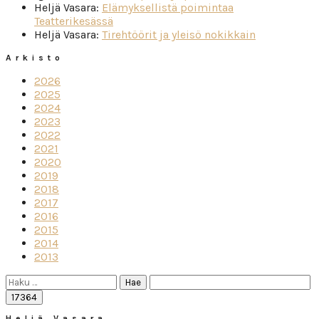
Heljä Vasara
:
Elämyksellistä poimintaa
Teatterikesässä
Heljä Vasara
:
Tirehtöörit ja yleisö nokikkain
Arkisto
2026
2025
2024
2023
2022
2021
2020
2019
2018
2017
2016
2015
2014
2013
Haku:
Heljä Vasara