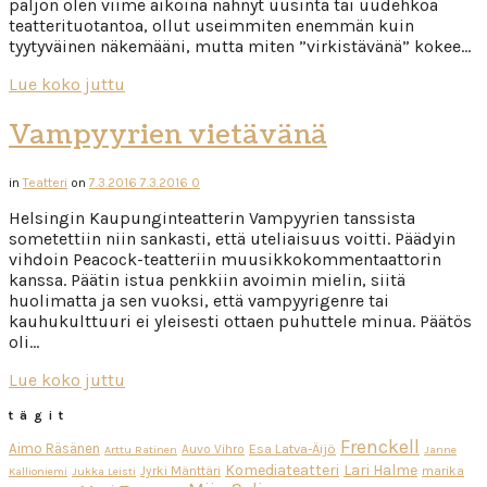
paljon olen viime aikoina nähnyt uusinta tai uudehkoa
teatterituotantoa, ollut useimmiten enemmän kuin
tyytyväinen näkemääni, mutta miten ”virkistävänä” kokee…
Lue koko juttu
Vampyyrien vietävänä
in
Teatteri
on
7.3.2016
7.3.2016
0
Helsingin Kaupunginteatterin Vampyyrien tanssista
sometettiin niin sankasti, että uteliaisuus voitti. Päädyin
vihdoin Peacock-teatteriin muusikkokommentaattorin
kanssa. Päätin istua penkkiin avoimin mielin, siitä
huolimatta ja sen vuoksi, että vampyyrigenre tai
kauhukulttuuri ei yleisesti ottaen puhuttele minua. Päätös
oli…
Lue koko juttu
tägit
Frenckell
Aimo Räsänen
Esa Latva-Äijö
Auvo Vihro
Arttu Ratinen
Janne
Komediateatteri
Lari Halme
Jyrki Mänttäri
marika
Kallioniemi
Jukka Leisti