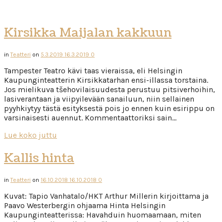
Kirsikka Maijalan kakkuun
in
Teatteri
on
5.3.2019
16.3.2019
0
Tampester Teatro kävi taas vieraissa, eli Helsingin
Kaupunginteatterin Kirsikkatarhan ensi-illassa torstaina.
Jos mielikuva tšehovilaisuudesta perustuu pitsiverhoihin,
lasiverantaan ja viipyilevään sanailuun, niin sellainen
pyyhkiytyy tästä esityksestä pois jo ennen kuin esirippu on
varsinaisesti auennut. Kommentaattoriksi sain…
Lue koko juttu
Kallis hinta
in
Teatteri
on
16.10.2018
16.10.2018
0
Kuvat: Tapio Vanhatalo/HKT Arthur Millerin kirjoittama ja
Paavo Westerbergin ohjaama Hinta Helsingin
Kaupunginteatterissa: Havahduin huomaamaan, miten