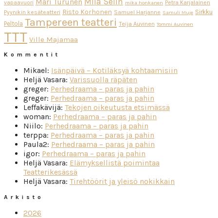
Miia Selin
Mari Turunen
vapaavuori
Petra Karjalainen
mika honkanen
Risto Korhonen
Sirkku
Pyynikin kesäteatteri
Samuel Harjanne
Samuli Muje
Tampereen teatteri
Peltola
Teija Auvinen
Tommi Auvinen
TTT
Ville Majamaa
Kommentit
Mikael
:
Isänpäivä – Kotiläksyä kohtaamisiin
Heljä Vasara
:
Varissuolla räpäten
greger
:
Perhedraama – paras ja pahin
greger
:
Perhedraama – paras ja pahin
Leffakävijä
:
Tekojen oikeutusta etsimässä
woman
:
Perhedraama – paras ja pahin
Niilo
:
Perhedraama – paras ja pahin
terppa
:
Perhedraama – paras ja pahin
Paula2
:
Perhedraama – paras ja pahin
igor
:
Perhedraama – paras ja pahin
Heljä Vasara
:
Elämyksellistä poimintaa
Teatterikesässä
Heljä Vasara
:
Tirehtöörit ja yleisö nokikkain
Arkisto
2026