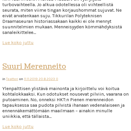
turbovaihteella. Jo alkua odotellessa oli viihteellistä
seurata, miten viime tingan korjaushommat sujuvat. Ne
eivät arvatenkaan suju. Tikkurilan Polyteknisen
Draamaseuran historiassakaan kaikki ei ole mennyt
suunnitelmien mukaan. Menneisyyden kömmähdyksistä
sanaleikittelee…
Lue koko juttu
Suuri Merenneito
in
Teatteri
on
11.11.2019
20.8.2023
0
Ylenpalttisen ylistävä mainonta ja kirjoittelu voi koitua
kohtalokkaaksi. Kun odotukset nousevat pilviin, vaarana on
putoaminen. No, onneksi HKT:n Pienen merenneidon
tapauksessa saa pudota pilvistä ihanaan vedenalaiseen ja
ennennäkemättömään maailmaan – ainakin minulle
uniikkia, että tällaista…
Lue koko juttu