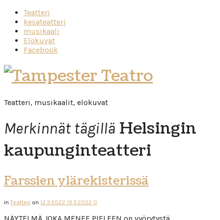
Teatteri
kesäteatteri
musikaali
Elokuvat
Facebook
Tampester
Teatro
Teatteri, musikaalit, elokuvat
Helsingin
Merkinnät tägillä
kaupunginteatteri
Farssien ylärekisterissä
in
Teatteri
on
12.3.2022
13.3.2022
0
NÄYTELMÄ JOKA MENEE PIELEEN on vyörytystä