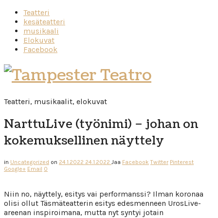
Teatteri
kesäteatteri
musikaali
Elokuvat
Facebook
Tampester
Teatro
Teatteri, musikaalit, elokuvat
NarttuLive (työnimi) – johan on
kokemuksellinen näyttely
in
Uncategorized
on
24.1.2022
24.1.2022
Jaa
Facebook
Twitter
Pinterest
Google+
Email
0
Niin no, näyttely, esitys vai performanssi? Ilman koronaa
olisi ollut Täsmäteatterin esitys edesmenneen UrosLive-
areenan inspiroimana, mutta nyt syntyi jotain