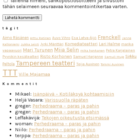
Tallenna nimeni, sähköpostiosoitteeni ja sivustoni
tähän selaimeen seuraavaa kommentointikertaa varten.
tägit
Frenckell
Aimo Räsänen
Esa Latva-Äijö
Auvo Vihro
Arttu Ratinen
Janne
Komediateatteri
Lari Halme
Jyrki Mänttäri
marika
Kallioniemi
Jukka Leisti
Miia Selin
Mari Turunen
vapaavuori
Petra Karjalainen
mika honkanen
Risto Korhonen
Sirkku
Pyynikin kesäteatteri
Samuel Harjanne
Samuli Muje
Tampereen teatteri
Peltola
Teija Auvinen
Tommi Auvinen
TTT
Ville Majamaa
Kommentit
Mikael
:
Isänpäivä – Kotiläksyä kohtaamisiin
Heljä Vasara
:
Varissuolla räpäten
greger
:
Perhedraama – paras ja pahin
greger
:
Perhedraama – paras ja pahin
Leffakävijä
:
Tekojen oikeutusta etsimässä
woman
:
Perhedraama – paras ja pahin
Niilo
:
Perhedraama – paras ja pahin
terppa
:
Perhedraama – paras ja pahin