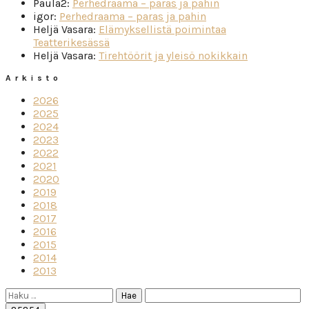
Paula2
:
Perhedraama – paras ja pahin
igor
:
Perhedraama – paras ja pahin
Heljä Vasara
:
Elämyksellistä poimintaa
Teatterikesässä
Heljä Vasara
:
Tirehtöörit ja yleisö nokikkain
Arkisto
2026
2025
2024
2023
2022
2021
2020
2019
2018
2017
2016
2015
2014
2013
Haku: