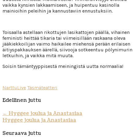
vaikka kynsien lakkaamiseen, ja huipentuu kasinolla
mainioihin peleihin ja kannustaviin ennustuksiin.
Toisaalla astellaan rikottujen lasikattojen päällä, vihainen
feministi heittää tikaria tai viimeisillään raskaana oleva
jääkiekkoilijan vaimo haikailee miehensä perään erilaisen
äitiyspakkauksen äärellä, siivooja sotkeentuu pölynimurin
letkuihin, ja vaikka mitä muuta.
Soisin tämäntyyppisestä meiningistä uutta normaalia!
NarttuLive
Täsmäteatteri
Edellinen juttu
←
Hyggee joulua ja Anastasiaa
Hyggee joulua ja Anastasiaa
Seuraava juttu