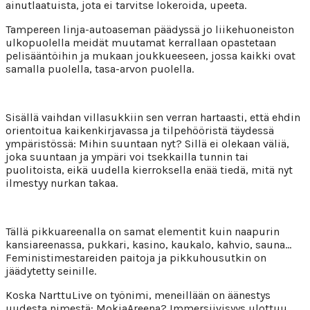
ainutlaatuista, jota ei tarvitse lokeroida, upeeta.
Tampereen linja-autoaseman päädyssä jo liikehuoneiston
ulkopuolella meidät muutamat kerrallaan opastetaan
pelisääntöihin ja mukaan joukkueeseen, jossa kaikki ovat
samalla puolella, tasa-arvon puolella.
Sisällä vaihdan villasukkiin sen verran hartaasti, että ehdin
orientoitua kaikenkirjavassa ja tilpehööristä täydessä
ympäristössä: Mihin suuntaan nyt? Sillä ei olekaan väliä,
joka suuntaan ja ympäri voi tsekkailla tunnin tai
puolitoista, eikä uudella kierroksella enää tiedä, mitä nyt
ilmestyy nurkan takaa.
Tällä pikkuareenalla on samat elementit kuin naapurin
kansiareenassa, pukkari, kasino, kaukalo, kahvio, sauna…
Feministimestareiden paitoja ja pikkuhousutkin on
jäädytetty seinille.
Koska NarttuLive on työnimi, meneillään on äänestys
uudesta nimestä: MokiaAreena? Immersiivisyys ulottuu